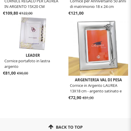
CORNICE REGALO PER LAUREA
Cornice per Anniversario 50 anni
IN ARGENTO 15X20 CM
di matrimonio 18 x 24 cm
€109,80
€121,00
€122,00
LEADER
Cornice portafoto in lastra
argento
€81,00
€90,00
ARGENTERIA VAL DI PESA
Cornice in Argento LAUREA
13X18 cm - argento satinato e
lucido
€72,90
€81,00
BACK TO TOP