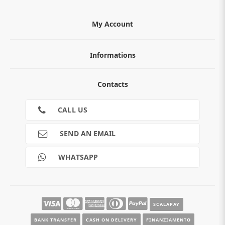
My Account
Informations
ABOUT
Contacts
TERMS AND CONDITIONS
Cookies
CONTACTS
CALL US
RETURNS
SHIPMENTS
SEND AN EMAIL
PAYMENTS
Guide e informazioni
WHATSAPP
SCALAPAY
BANK TRANSFER
CASH ON DELIVERY
FINANZIAMENTO