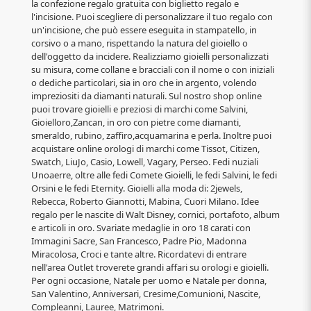
la confezione regalo gratuita con biglietto regalo e
l'incisione. Puoi scegliere di personalizzare il tuo regalo con
un'incisione, che può essere eseguita in stampatello, in
corsivo o a mano, rispettando la natura del gioiello o
dell'oggetto da incidere. Realizziamo gioielli personalizzati
su misura, come collane e bracciali con il nome o con iniziali
o dediche particolari, sia in oro che in argento, volendo
impreziositi da diamanti naturali. Sul nostro shop online
puoi trovare gioielli e preziosi di marchi come Salvini,
Gioielloro,Zancan, in oro con pietre come diamanti,
smeraldo, rubino, zaffiro,acquamarina e perla. Inoltre puoi
acquistare online orologi di marchi come Tissot, Citizen,
Swatch, LiuJo, Casio, Lowell, Vagary, Perseo. Fedi nuziali
Unoaerre, oltre alle fedi Comete Gioielli, le fedi Salvini, le fedi
Orsini e le fedi Eternity. Gioielli alla moda di: 2jewels,
Rebecca, Roberto Giannotti, Mabina, Cuori Milano. Idee
regalo per le nascite di Walt Disney, cornici, portafoto, album
e articoli in oro. Svariate medaglie in oro 18 carati con
Immagini Sacre, San Francesco, Padre Pio, Madonna
Miracolosa, Croci e tante altre. Ricordatevi di entrare
nell'area Outlet troverete grandi affari su orologi e gioielli.
Per ogni occasione, Natale per uomo e Natale per donna,
San Valentino, Anniversari, Cresime,Comunioni, Nascite,
Compleanni, Lauree, Matrimoni.