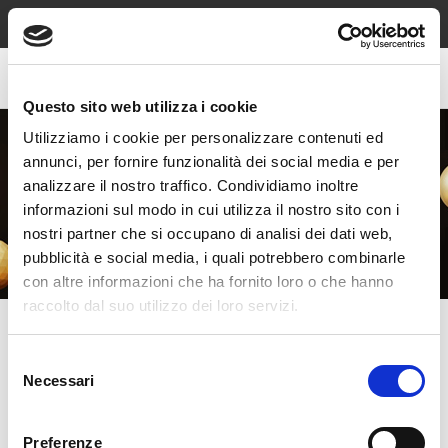
Spedizione sempre gratuita sopra €49, contrassegno e reso
gratuiti!
Questo sito web utilizza i cookie
Utilizziamo i cookie per personalizzare contenuti ed
annunci, per fornire funzionalità dei social media e per
analizzare il nostro traffico. Condividiamo inoltre
IDEE REGALO NATALE PER UOMO
informazioni sul modo in cui utilizza il nostro sito con i
nostri partner che si occupano di analisi dei dati web,
OLTRE 200 EURO
pubblicità e social media, i quali potrebbero combinarle
con altre informazioni che ha fornito loro o che hanno
raccolto dal suo utilizzo dei loro servizi.
Selezione
Necessari
del
consenso
Preferenze