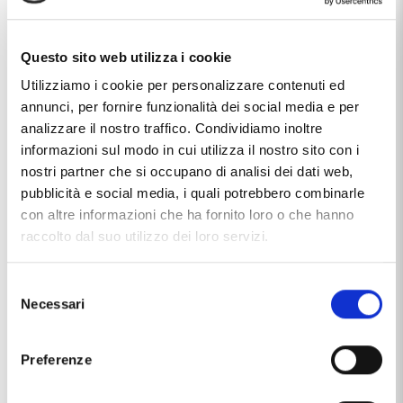
Materiale
resina
Produzione
made in Italy
Questo sito web utilizza i cookie
Utilizziamo i cookie per personalizzare contenuti ed
This item with name
PENNA A SFERA RESINA ROSSA
FINITURE CROMATE AURORA STYLE RESIN CON
annunci, per fornire funzionalità dei social media e per
CONFEZIONE
, distributed by the brand
AURORA
, that you
analizzare il nostro traffico. Condividiamo inoltre
find in the category
GIFT IDEAS
, and more specifically in the
informazioni sul modo in cui utilizza il nostro sito con i
sub-category
PENS
, It's a product currently unavailable and
nostri partner che si occupano di analisi dei dati web,
the price of this product is
€ 59,40
.
pubblicità e social media, i quali potrebbero combinarle
con altre informazioni che ha fornito loro o che hanno
raccolto dal suo utilizzo dei loro servizi.
RELATED PRODUCTS
Selezione
Necessari
del
consenso
Preferenze