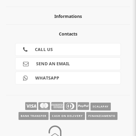
Informations
ABOUT
Contacts
TERMS AND CONDITIONS
Cookies
CONTACTS
CALL US
RETURNS
SHIPMENTS
SEND AN EMAIL
PAYMENTS
Guide e informazioni
WHATSAPP
SCALAPAY
BANK TRANSFER
CASH ON DELIVERY
FINANZIAMENTO