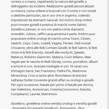
corsivo o a mano, rispettando la natura del gioiello o
dell'oggetto da incidere. Realizziamo gioielli personalizzati
su misura, come collane e bracciali con il nome o con iniziali
o dediche particolari, sia in oro che in argento, volendo
impreziositi da diamanti naturali. Sul nostro shop online
puoi trovare gioielli e preziosi di marchi come Salvini,
Gioielloro,Zancan, in oro con pietre come diamanti,
smeraldo, rubino, zaffiro,acquamarina e perla. Inoltre puoi
acquistare online orologi di marchi come Tissot, Citizen,
Swatch, LiuJo, Casio, Lowell, Vagary, Perseo. Fedi nuziali
Unoaerre, oltre alle fedi Comete Gioielli, le fedi Salvini, le fedi
Orsini e le fedi Eternity. Gioielli alla moda di: 2jewels,
Rebecca, Roberto Giannotti, Mabina, Cuori Milano. Idee
regalo per le nascite di Walt Disney, cornici, portafoto, album
e articoli in oro. Svariate medaglie in oro 18 carati con
Immagini Sacre, San Francesco, Padre Pio, Madonna
Miracolosa, Croci e tante altre. Ricordatevi di entrare
nell'area Outlet troverete grandi affari su orologi e gioielli.
Per ogni occasione, Natale per uomo e Natale per donna,
San Valentino, Anniversari, Cresime,Comunioni, Nascite,
Compleanni, Lauree, Matrimoni.
Gioielloro, gioielleria online vendita orologi e vendita gioielli
- Proprietà di Cappagli Gioielli srl - Fornacette - Pisa.