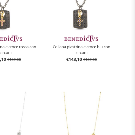
ina e croce rossa con
Collana piastrina e croce blu con
zirconi
zirconi
,10
€143,10
€159,00
€159,00