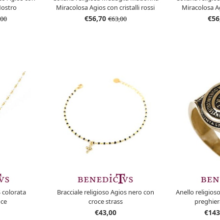
Nostro
Miracolosa Agios con cristalli rossi
Miracolosa Ag
€56,70
€56
,00
€63,00
 colorata
Bracciale religioso Agios nero con
Anello religios
oce
croce strass
preghier
€43,00
€143