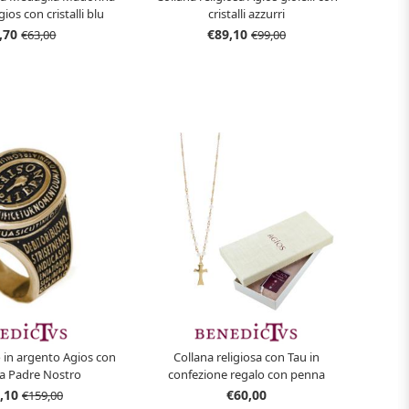
ios con cristalli blu
cristalli azzurri
,70
€89,10
€63,00
€99,00
o in argento Agios con
Collana religiosa con Tau in
a Padre Nostro
confezione regalo con penna
,10
€60,00
€159,00