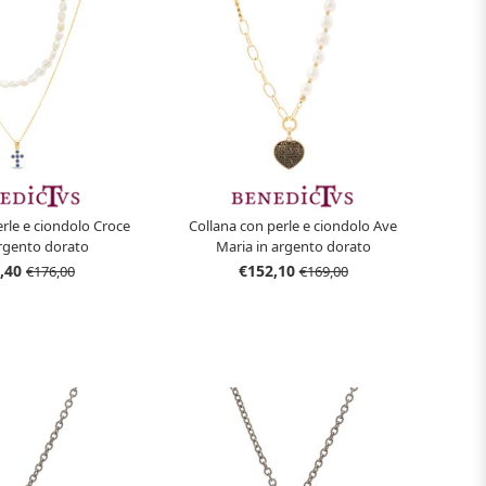
erle e ciondolo Croce
Collana con perle e ciondolo Ave
argento dorato
Maria in argento dorato
,40
€152,10
€176,00
€169,00