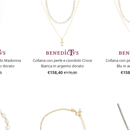
dolo Madonna
Collana con perle e ciondolo Croce
Collana con p
to dorato
Bianca in argento dorato
Blu in 
€158,40
€158
0
€176,00