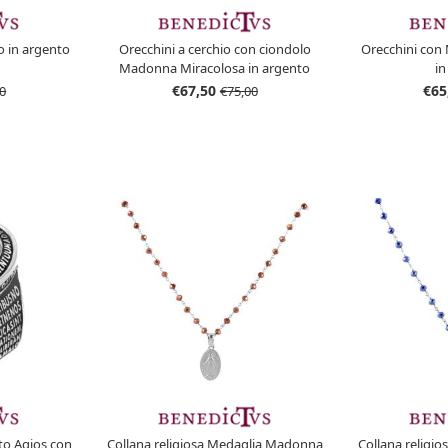
o in argento
Orecchini a cerchio con ciondolo
Orecchini con
Madonna Miracolosa in argento
in
dorato
€67,50
€65
0
€75,00
nto Agios con
Collana religiosa Medaglia Madonna
Collana religi