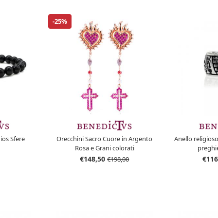
-25%
ios Sfere
Orecchini Sacro Cuore in Argento
Anello religios
Rosa e Grani colorati
preghi
€148,50
€116
€198,00