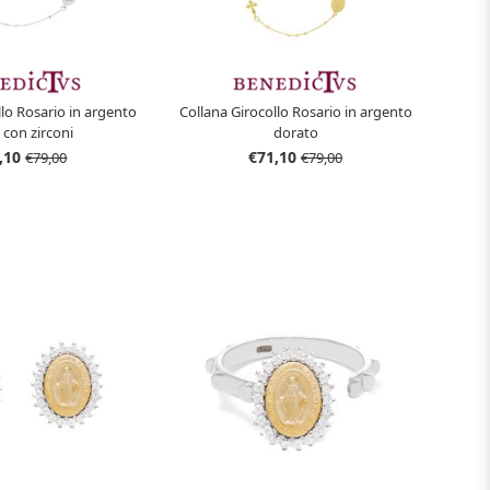
llo Rosario in argento
Collana Girocollo Rosario in argento
r con zirconi
dorato
,10
€71,10
€79,00
€79,00