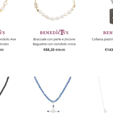
iondolo Ave
Bracciale con perle e zircone
Collana piastr
dorato
Baguette con ciondolo croce
€88,20
€143
,00
€98,00