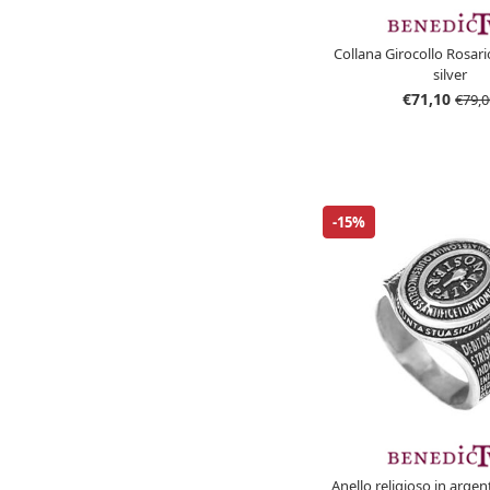
Collana Girocollo Rosari
silver
€71,10
€79,0
-15%
Anello religioso in arge