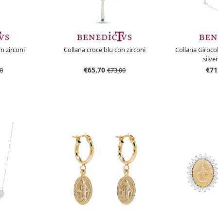
n zirconi
Collana croce blu con zirconi
Collana Giroco
silve
€65,70
€71
0
€73,00