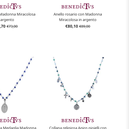
 Madonna Miracolosa
Anello rosario con Madonna
 argento
Miracolosa in argento
,70
€80,10
€73,00
€89,00
osa Medaglia Madonna
Collana religiosa Agios gioielli con