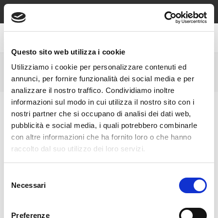
Spedizione sempre gratuita sopra €49, contrassegno e reso
gratuiti!
Questo sito web utilizza i cookie
Utilizziamo i cookie per personalizzare contenuti ed
COLLANE DA BAMBINO
annunci, per fornire funzionalità dei social media e per
analizzare il nostro traffico. Condividiamo inoltre
informazioni sul modo in cui utilizza il nostro sito con i
nostri partner che si occupano di analisi dei dati web,
pubblicità e social media, i quali potrebbero combinarle
con altre informazioni che ha fornito loro o che hanno
raccolto dal suo utilizzo dei loro servizi.
Selezione
Necessari
del
consenso
Preferenze