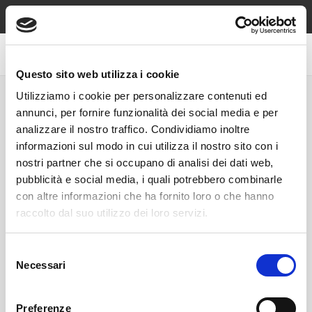
Spedizione sempre gratuita sopra €49, contrassegno e reso
gratuiti!
Questo sito web utilizza i cookie
Utilizziamo i cookie per personalizzare contenuti ed
SMERALDO
annunci, per fornire funzionalità dei social media e per
analizzare il nostro traffico. Condividiamo inoltre
informazioni sul modo in cui utilizza il nostro sito con i
Anelli Smeraldo
Collane
nostri partner che si occupano di analisi dei dati web,
Smeraldo
pubblicità e social media, i quali potrebbero combinarle
con altre informazioni che ha fornito loro o che hanno
raccolto dal suo utilizzo dei loro servizi.
Selezione
Necessari
del
consenso
Preferenze
Orecchini