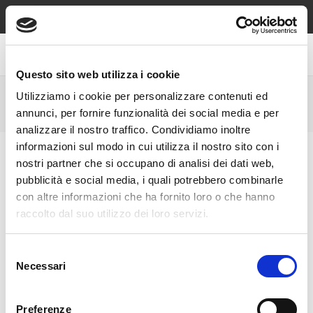
Spedizione sempre gratuita sopra €49, contrassegno e reso
gratuiti!
Questo sito web utilizza i cookie
Utilizziamo i cookie per personalizzare contenuti ed
PROFUMATORI DANHERA
annunci, per fornire funzionalità dei social media e per
analizzare il nostro traffico. Condividiamo inoltre
informazioni sul modo in cui utilizza il nostro sito con i
nostri partner che si occupano di analisi dei dati web,
pubblicità e social media, i quali potrebbero combinarle
con altre informazioni che ha fornito loro o che hanno
raccolto dal suo utilizzo dei loro servizi.
Selezione
Necessari
del
consenso
Preferenze