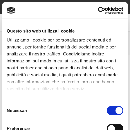
Spedizione sempre gratuita sopra €49, contrassegno e reso
gratuiti!
Questo sito web utilizza i cookie
Utilizziamo i cookie per personalizzare contenuti ed
ORECCHINI A CERCHIO CON CIONDOLO
annunci, per fornire funzionalità dei social media e per
analizzare il nostro traffico. Condividiamo inoltre
informazioni sul modo in cui utilizza il nostro sito con i
nostri partner che si occupano di analisi dei dati web,
pubblicità e social media, i quali potrebbero combinarle
con altre informazioni che ha fornito loro o che hanno
raccolto dal suo utilizzo dei loro servizi.
Selezione
Necessari
del
consenso
Preferenze