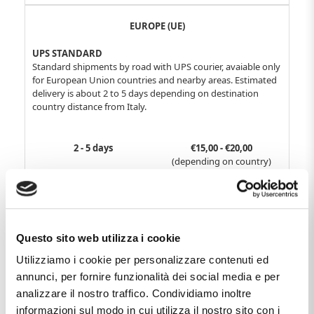
EUROPE (UE)
UPS STANDARD
Standard shipments by road with UPS courier, avaiable only
for European Union countries and nearby areas. Estimated
delivery is about 2 to 5 days depending on destination
country distance from Italy.
2 - 5 days
€15,00 - €20,00
(depending on country)
UPS EXPRESS
Very fast special shipments by air with UPS courier, with
estimated delivery times of about 24/48 hours. Price varies
Questo sito web utilizza i cookie
for every destination country.
Utilizziamo i cookie per personalizzare contenuti ed
annunci, per fornire funzionalità dei social media e per
24 - 48 hours
€20,00 - €36,00
analizzare il nostro traffico. Condividiamo inoltre
(depending on country)
informazioni sul modo in cui utilizza il nostro sito con i