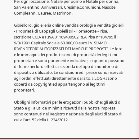
Per ogni occasione, Natale per uomo e Natale per donna,
San Valentino, Anniversari, Cresime,Comunioni, Nascite,
Compleanni, Lauree, Matrimoni.
Gioielloro, gioielleria online vendita orologi e vendita gioielli
- Proprietà di Cappagli Gioielli srl - Fornacette - Pisa.
Iscrizione CCIA e P.IVA 01169400502 REA Pisa n°104795 il
9/3/1991 Capitale Sociale 60.000,00 euro I.V. SIAMO
RIVENDITORI AUTORIZZATI DEI MARCHI PROPOSTI. Le foto
e le immagini dei prodotti sono di proprietà dei legittimi
proprietari e sono puramente indicative, in quanto possono
differire nei loro effetti a seconda del tipo di monitor o di
dispositivo utilizzato. Le condizioni ed i prezzi sono riservati
agli ordini effettuati direttamente dal sito. I LOGHI sono
coperti da copyright ed appartengono ai legittimi
proprietari.
Obblighi informativi per le erogazioni pubbliche: gli aiuti di
Stato e gli aiuti de minimis ricevuti dalla nostra impresa
sono contenuti nel Registro nazionale degli aiuti di Stato di
cui all'art. 52 della L. 234/2012