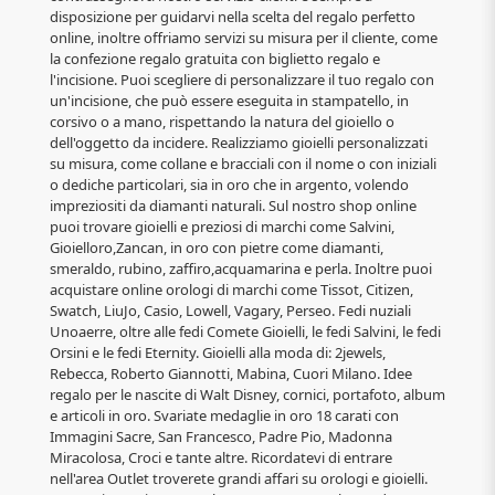
disposizione per guidarvi nella scelta del regalo perfetto
online, inoltre offriamo servizi su misura per il cliente, come
la confezione regalo gratuita con biglietto regalo e
l'incisione. Puoi scegliere di personalizzare il tuo regalo con
un'incisione, che può essere eseguita in stampatello, in
corsivo o a mano, rispettando la natura del gioiello o
dell'oggetto da incidere. Realizziamo gioielli personalizzati
su misura, come collane e bracciali con il nome o con iniziali
o dediche particolari, sia in oro che in argento, volendo
impreziositi da diamanti naturali. Sul nostro shop online
puoi trovare gioielli e preziosi di marchi come Salvini,
Gioielloro,Zancan, in oro con pietre come diamanti,
smeraldo, rubino, zaffiro,acquamarina e perla. Inoltre puoi
acquistare online orologi di marchi come Tissot, Citizen,
Swatch, LiuJo, Casio, Lowell, Vagary, Perseo. Fedi nuziali
Unoaerre, oltre alle fedi Comete Gioielli, le fedi Salvini, le fedi
Orsini e le fedi Eternity. Gioielli alla moda di: 2jewels,
Rebecca, Roberto Giannotti, Mabina, Cuori Milano. Idee
regalo per le nascite di Walt Disney, cornici, portafoto, album
e articoli in oro. Svariate medaglie in oro 18 carati con
Immagini Sacre, San Francesco, Padre Pio, Madonna
Miracolosa, Croci e tante altre. Ricordatevi di entrare
nell'area Outlet troverete grandi affari su orologi e gioielli.