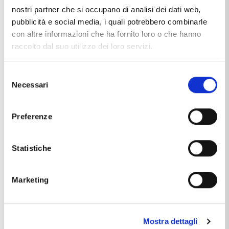
nostri partner che si occupano di analisi dei dati web,
pubblicità e social media, i quali potrebbero combinarle
WORLDWIDE
(EXTRA-UE)
con altre informazioni che ha fornito loro o che hanno
raccolto dal suo utilizzo dei loro servizi.
UPS EXPRESS
Far all international destination (extra-UE) tarifs are
variables For all international destinations outside the EU
Selezione
rates are variable depending on the country and can be
Necessari
del
found directly at checkout
consenso
Preferenze
2 - 7 days
Depending on country
Statistiche
Marketing
Mostra dettagli