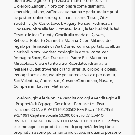
puoi trovare gioielli e preziosi di marchi come Salvini,
Gioielloro,Zancan, in oro con pietre come diamanti,
smeraldo, rubino, zaffiro,acquamarina e perla. Inoltre puoi
acquistare online orologi di marchi come Tissot, Citizen,
Swatch, LiuJo, Casio, Lowell, Vagary, Perseo. Fedi nuziali
Unoaerre, oltre alle fedi Comete Gioielli, le fedi Salvini, le fedi
Orsini e le fedi Eternity. Gioielli alla moda di: 2jewels,
Rebecca, Roberto Giannotti, Mabina, Cuori Milano. Idee
regalo per le nascite di Walt Disney, cornici, portafoto, album
e articoli in oro. Svariate medaglie in oro 18 carati con
Immagini Sacre, San Francesco, Padre Pio, Madonna
Miracolosa, Croci e tante altre. Ricordatevi di entrare
nell'area Outlet troverete grandi affari su orologi e gioielli.
Per ogni occasione, Natale per uomo e Natale per donna,
San Valentino, Anniversari, Cresime,Comunioni, Nascite,
Compleanni, Lauree, Matrimoni.
Gioielloro, gioielleria online vendita orologi e vendita gioielli
- Proprietà di Cappagli Gioielli srl - Fornacette - Pisa.
Iscrizione CCIA e P.IVA 01169400502 REA Pisa n°104795 il
9/3/1991 Capitale Sociale 60.000,00 euro I.V. SIAMO
RIVENDITORI AUTORIZZATI DEI MARCHI PROPOSTI. Le foto
e le immagini dei prodotti sono di proprietà dei legittimi
proprietari e sono puramente indicative, in quanto possono