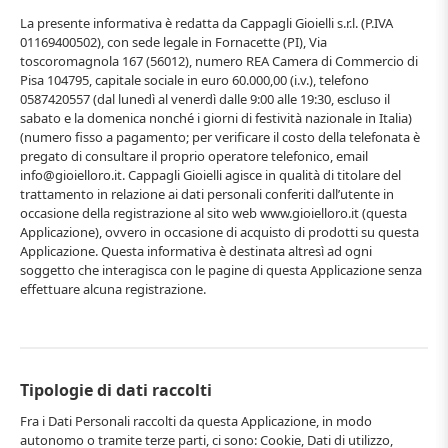
La presente informativa è redatta da Cappagli Gioielli s.r.l. (P.IVA
01169400502), con sede legale in Fornacette (PI), Via
toscoromagnola 167 (56012), numero REA Camera di Commercio di
Pisa 104795, capitale sociale in euro 60.000,00 (i.v.), telefono
0587420557 (dal lunedì al venerdì dalle 9:00 alle 19:30, escluso il
sabato e la domenica nonché i giorni di festività nazionale in Italia)
(numero fisso a pagamento; per verificare il costo della telefonata è
pregato di consultare il proprio operatore telefonico, email
info@gioielloro.it. Cappagli Gioielli agisce in qualità di titolare del
trattamento in relazione ai dati personali conferiti dall’utente in
occasione della registrazione al sito web www.gioielloro.it (questa
Applicazione), ovvero in occasione di acquisto di prodotti su questa
Applicazione. Questa informativa è destinata altresì ad ogni
soggetto che interagisca con le pagine di questa Applicazione senza
effettuare alcuna registrazione.
Tipologie di dati raccolti
Fra i Dati Personali raccolti da questa Applicazione, in modo
autonomo o tramite terze parti, ci sono: Cookie, Dati di utilizzo,