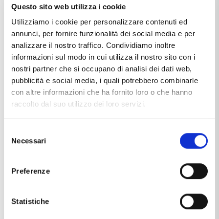
Questo sito web utilizza i cookie
altro luogo in cui le parti coinvolte nel trattamento siano localizzate.
Per ulteriori informazioni, contatta il Titolare.
Utilizziamo i cookie per personalizzare contenuti ed
annunci, per fornire funzionalità dei social media e per
Tempi
analizzare il nostro traffico. Condividiamo inoltre
I Dati sono trattati per il tempo necessario allo svolgimento del
informazioni sul modo in cui utilizza il nostro sito con i
servizio richiesto dall’Utente, o richiesto dalle finalità descritte in
nostri partner che si occupano di analisi dei dati web,
questo documento, e l’Utente può sempre chiedere l’interruzione
del Trattamento o la cancellazione dei Dati.
pubblicità e social media, i quali potrebbero combinarle
con altre informazioni che ha fornito loro o che hanno
raccolto dal suo utilizzo dei loro servizi.
Finalità del trattamento dei dati raccolti
Selezione
Necessari
del
I Dati dell’Utente sono raccolti per consentire al Titolare di fornire i
propri servizi, così come per le seguenti finalità: Monitoraggio
consenso
dell'infrastruttura, Statistica, Pubblicità, Remarketing e Behavioral
Preferenze
Targeting, Interazione con le piattaforme di live chat, Contattare
l'Utente, Gestione dei pagamenti, Gestione indirizzi e invio di
messaggi email, Interazione con social network e piattaforme
esterne, Registrazione ed autenticazione, Visualizzazione di
Statistiche
contenuti da piattaforme esterne e Commento dei contenuti.