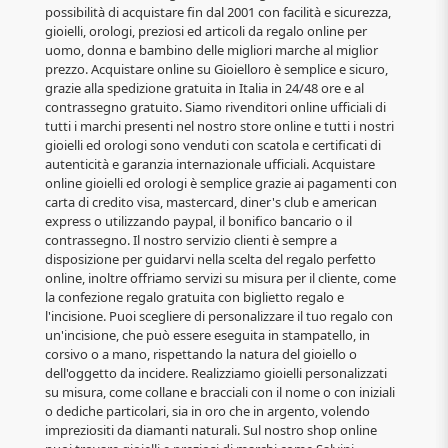
possibilità di acquistare fin dal 2001 con facilità e sicurezza,
gioielli, orologi, preziosi ed articoli da regalo online per
uomo, donna e bambino delle migliori marche al miglior
prezzo. Acquistare online su Gioielloro è semplice e sicuro,
grazie alla spedizione gratuita in Italia in 24/48 ore e al
contrassegno gratuito. Siamo rivenditori online ufficiali di
tutti i marchi presenti nel nostro store online e tutti i nostri
gioielli ed orologi sono venduti con scatola e certificati di
autenticità e garanzia internazionale ufficiali. Acquistare
online gioielli ed orologi è semplice grazie ai pagamenti con
carta di credito visa, mastercard, diner's club e american
express o utilizzando paypal, il bonifico bancario o il
contrassegno. Il nostro servizio clienti è sempre a
disposizione per guidarvi nella scelta del regalo perfetto
online, inoltre offriamo servizi su misura per il cliente, come
la confezione regalo gratuita con biglietto regalo e
l'incisione. Puoi scegliere di personalizzare il tuo regalo con
un'incisione, che può essere eseguita in stampatello, in
corsivo o a mano, rispettando la natura del gioiello o
dell'oggetto da incidere. Realizziamo gioielli personalizzati
su misura, come collane e bracciali con il nome o con iniziali
o dediche particolari, sia in oro che in argento, volendo
impreziositi da diamanti naturali. Sul nostro shop online