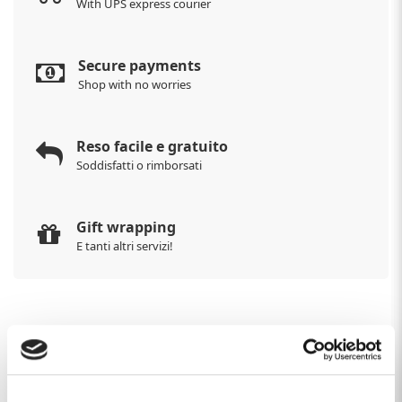
With UPS express courier
Secure payments
Shop with no worries
Reso facile e gratuito
Soddisfatti o rimborsati
Gift wrapping
E tanti altri servizi!
DESCRIPTION
Anello 2jewels UOMO collezione
Man's Ring
. Anello
in acciaio 316L zigrinato con pvd nero e viti esagonali.