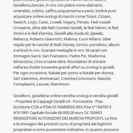
Gioielloro,Zancan, in oro con pietre come diamanti,
smeraldo, rubino, zaffiro,acquamarina e perla. Inoltre puoi
acquistare online orologi di marchi come Tissot, Citizen,
Swatch, LiuJo, Casio, Lowell, Vagary, Perseo. Fedi nuziali
Unoaerre, oltre alle fedi Comete Gioielli, le fedi Salvini, le fedi
Orsini e le fedi Eternity. Gioielli alla moda di: 2jewels,
Rebecca, Roberto Giannotti, Mabina, Cuori Milano. Idee
regalo per le nascite di Walt Disney, cornici, portafoto, album
e articoli in oro. Svariate medaglie in oro 18 carati con
Immagini Sacre, San Francesco, Padre Pio, Madonna
Miracolosa, Croci e tante altre. Ricordatevi di entrare
nell'area Outlet troverete grandi affari su orologi e gioielli.
Per ogni occasione, Natale per uomo e Natale per donna,
San Valentino, Anniversari, Cresime,Comunioni, Nascite,
Compleanni, Lauree, Matrimoni.
Gioielloro, gioielleria online vendita orologi e vendita gioielli
- Proprietà di Cappagli Gioielli srl - Fornacette - Pisa.
Iscrizione CCIA e P.IVA 01169400502 REA Pisa n°104795 il
9/3/1991 Capitale Sociale 60.000,00 euro I.V. SIAMO
RIVENDITORI AUTORIZZATI DEI MARCHI PROPOSTI. Le foto
e le immagini dei prodotti sono di proprietà dei legittimi
proprietari e sono puramente indicative, in quanto possono