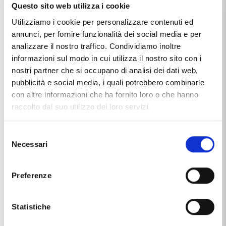
Misura dell'anello 25
Questo sito web utilizza i cookie
Utilizziamo i cookie per personalizzare contenuti ed
Anello in Acciaio 316L 2Jewels
PVD nero
annunci, per fornire funzionalità dei social media e per
Viti esagonali
analizzare il nostro traffico. Condividiamo inoltre
Misura 25
informazioni sul modo in cui utilizza il nostro sito con i
Anello in acciaio per uomo 2jewels corredato da scatola
nostri partner che si occupano di analisi dei dati web,
e certificato di garanzia
pubblicità e social media, i quali potrebbero combinarle
con altre informazioni che ha fornito loro o che hanno
raccolto dal suo utilizzo dei loro servizi.
Selezione
TECHNICAL DETAILS
Necessari
del
consenso
Marca
2Jewels
Preferenze
Materiale
acciaio
Statistiche
This item with name
ANELLO 2JEWELS UOMO MAN'S RING
MISURA 25 221077-25
, distributed by the brand
2JEWELS
,