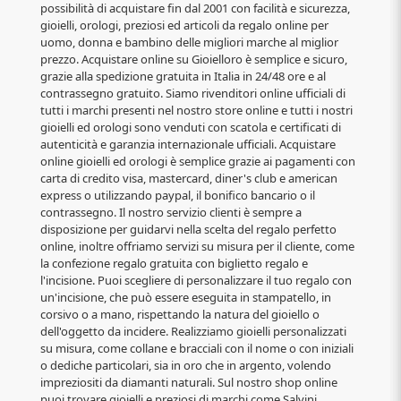
possibilità di acquistare fin dal 2001 con facilità e sicurezza,
gioielli, orologi, preziosi ed articoli da regalo online per
uomo, donna e bambino delle migliori marche al miglior
prezzo. Acquistare online su Gioielloro è semplice e sicuro,
grazie alla spedizione gratuita in Italia in 24/48 ore e al
contrassegno gratuito. Siamo rivenditori online ufficiali di
tutti i marchi presenti nel nostro store online e tutti i nostri
gioielli ed orologi sono venduti con scatola e certificati di
autenticità e garanzia internazionale ufficiali. Acquistare
online gioielli ed orologi è semplice grazie ai pagamenti con
carta di credito visa, mastercard, diner's club e american
express o utilizzando paypal, il bonifico bancario o il
contrassegno. Il nostro servizio clienti è sempre a
disposizione per guidarvi nella scelta del regalo perfetto
online, inoltre offriamo servizi su misura per il cliente, come
la confezione regalo gratuita con biglietto regalo e
l'incisione. Puoi scegliere di personalizzare il tuo regalo con
un'incisione, che può essere eseguita in stampatello, in
corsivo o a mano, rispettando la natura del gioiello o
dell'oggetto da incidere. Realizziamo gioielli personalizzati
su misura, come collane e bracciali con il nome o con iniziali
o dediche particolari, sia in oro che in argento, volendo
impreziositi da diamanti naturali. Sul nostro shop online
puoi trovare gioielli e preziosi di marchi come Salvini,