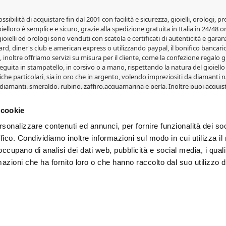
possibilità di acquistare fin dal 2001 con facilità e sicurezza, gioielli, orolog
elloro è semplice e sicuro, grazie alla spedizione gratuita in Italia in 24/48 o
 gioielli ed orologi sono venduti con scatola e certificati di autenticità e garanz
rd, diner's club e american express o utilizzando paypal, il bonifico bancario 
 inoltre offriamo servizi su misura per il cliente, come la confezione regalo gr
guita in stampatello, in corsivo o a mano, rispettando la natura del gioiello 
iche particolari, sia in oro che in argento, volendo impreziositi da diamanti na
diamanti, smeraldo, rubino, zaffiro,acquamarina e perla. Inoltre puoi acquist
lle fedi Comete Gioielli, le fedi Salvini, le fedi Orsini e le fedi Eternity. Gioi
i, portafoto, album e articoli in oro. Svariate medaglie in oro 18 carati con 
 cookie
erete grandi affari su orologi e gioielli. Per ogni occasione, Natale per uomo
rsonalizzare contenuti ed annunci, per fornire funzionalità dei so
ffico. Condividiamo inoltre informazioni sul modo in cui utilizza il 
- Proprietà di Cappagli Gioielli srl - Fornacette - Pisa. Iscrizione CCIA e P.IVA
 occupano di analisi dei dati web, pubblicità e social media, i qual
PROPOSTI. Le foto e le immagini dei prodotti sono di proprietà dei legitt
azioni che ha fornito loro o che hanno raccolto dal suo utilizzo d
 di dispositivo utilizzato. Le condizioni ed i prezzi sono riservati agli ordini
o e gli aiuti de minimis ricevuti dalla nostra impresa sono contenuti nel Registr