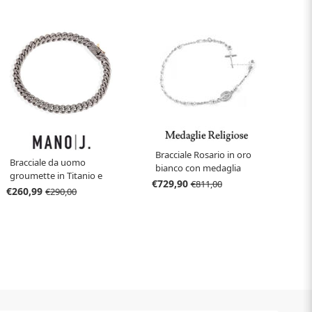
Bracciale Rosario in oro
Bracciale da uomo
bianco con medaglia
groumette in Titanio e
Madonna Miracolosa e
€729,90
€811,00
Oro
€260,99
€290,00
Croce