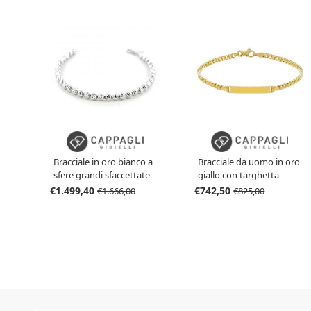
Bracciale in oro bianco a
Bracciale da uomo in oro
sfere grandi sfaccettate -
giallo con targhetta
Oreficeria vicentina
maglia groumette 18 cm
€1.499,40
€742,50
€1.666,00
€825,00
MEDIUM