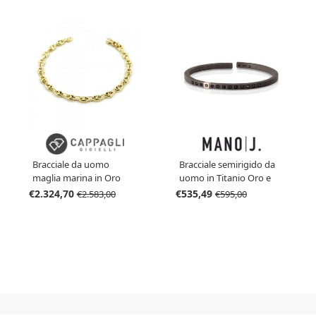
Bracciale da uomo
Bracciale semirigido da
maglia marina in Oro
uomo in Titanio Oro e
bracciale nautico
diamanti neri
€2.324,70
€535,49
€2.583,00
€595,00