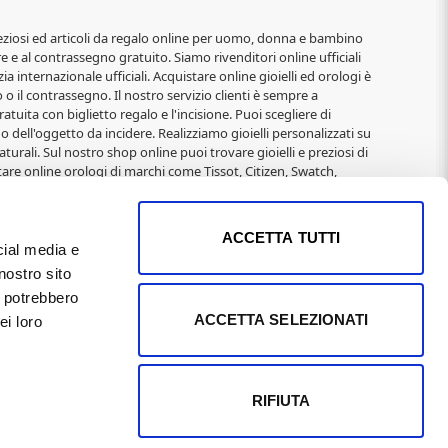
i, preziosi ed articoli da regalo online per uomo, donna e bambino
re e al contrassegno gratuito. Siamo rivenditori online ufficiali
ia internazionale ufficiali. Acquistare online gioielli ed orologi è
o il contrassegno. Il nostro servizio clienti è sempre a
atuita con biglietto regalo e l'incisione. Puoi scegliere di
o dell'oggetto da incidere. Realizziamo gioielli personalizzati su
turali. Sul nostro shop online puoi trovare gioielli e preziosi di
are online orologi di marchi come Tissot, Citizen, Swatch,
elli alla moda di: 2jewels, Rebecca, Roberto Giannotti, Mabina,
Immagini Sacre, San Francesco, Padre Pio, Madonna Miracolosa,
 e Natale per donna, San Valentino, Anniversari,
ACCETTA TUTTI
cial media e
nostro sito
 01169400502 REA Pisa n°104795 il 9/3/1991 Capitale Sociale
i potrebbero
imi proprietari e sono puramente indicative, in quanto
ACCETTA SELEZIONATI
ei loro
 effettuati direttamente dal sito. I LOGHI sono coperti da
o nazionale degli aiuti di Stato di cui all'art. 52 della L.
RIFIUTA