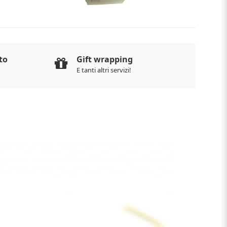
to
Gift wrapping
E tanti altri servizi!