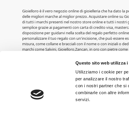
Gioielloro è il vero negozio online di gioielleria che ha dato la 
delle migliori marche al miglior prezzo. Acquistare online su Gioi
di tutti i marchi presenti nel nostro store online e tutti i nostri
semplice grazie ai pagamenti con carta di credito visa, masterca
disposizione per guidarvi nella scelta del regalo perfetto online,
personalizzare il tuo regalo con un'incisione, che può essere ese
misura, come collane e bracciali con il nome o con iniziali o ded
marchi come Salvini, Gioielloro,Zancan, in oro con pietre come 
LiuJo, Casio, Lowell, Vagary, Perseo. Fedi nuziali Unoaerre, oltre a
Cuori Milano. Idee regalo per le nascite di Walt Disney, cornic
Questo sito web utilizza i
Croci e tante altre. Ricordatevi di entrare nell'area Outlet trov
Cresime,Comunioni, Nascite, Compleanni, Lauree, Matrimoni.
Utilizziamo i cookie per pe
per analizzare il nostro tra
Gioielloro, gioielleria online vendita orologi e vendita gioielli 
con i nostri partner che si
60.000,00 euro I.V. SIAMO RIVENDITORI AUTORIZZATI DEI MARCHI 
combinarle con altre inform
possono differire nei loro effetti a seconda del tipo di monitor o
copyright ed appartengono ai legittimi proprietari.
servizi.
Obblighi informativi per le erogazioni pubbliche: gli aiuti di Stat
234/2012