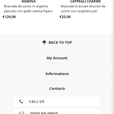
MABINA
CAPPAGLI CHARME
Bracciale da uomo in argento
Bracciale in acciaio brunito da
placcato oro giallo catena figaro
uomo con targhetta per
534159
incisione
€129,00
€25,00
BACK TO TOP
My Account
Informations
ABOUT
Contacts
TERMS AND CONDITIONS
Cookies
CONTACTS
CALL US
RETURNS
SHIPMENTS
SEND AN EMAIL