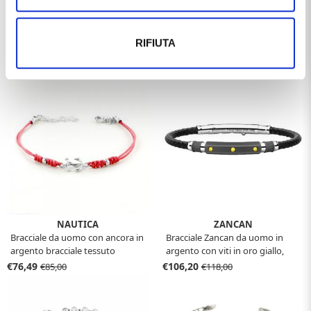
RIFIUTA
RELATED PRODUCTS
NAUTICA
ZANCAN
Bracciale da uomo con ancora in
Bracciale Zancan da uomo in
argento bracciale tessuto
argento con viti in oro giallo,
nautico rosso
titanio e silicone ETB 144G
€76,49
€106,20
€85,00
€118,00