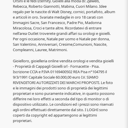
Orsini e le fedi Eternity. Gioielli alla moda di: 2jewels,
Rebecca, Roberto Giannotti, Mabina, Cuori Milano. Idee
regalo per le nascite di Walt Disney, cornici, portafoto, album
e articoli in oro. Svariate medaglie in oro 18 carati con
Immagini Sacre, San Francesco, Padre Pio, Madonna
Miracolosa, Croci e tante altre. Ricordatevi di entrare
nell'area Outlet troverete grandi affari su orologi e gioielli.
Per ogni occasione, Natale per uomo e Natale per donna,
San Valentino, Anniversari, Cresime,Comunioni, Nascite,
Compleanni, Lauree, Matrimoni.
Gioielloro, gioielleria online vendita orologi e vendita gioielli
- Proprietà di Cappagli Gioielli srl - Fornacette - Pisa.
Iscrizione CCIA e P.IVA 01169400502 REA Pisa n°104795 il
9/3/1991 Capitale Sociale 60.000,00 euro I.V. SIAMO
RIVENDITORI AUTORIZZATI DEI MARCHI PROPOSTI. Le foto
e le immagini dei prodotti sono di proprietà dei legittimi
proprietari e sono puramente indicative, in quanto possono
differire nei loro effetti a seconda del tipo di monitor o di
dispositivo utilizzato. Le condizioni ed i prezzi sono riservati
agli ordini effettuati direttamente dal sito. I LOGHI sono
coperti da copyright ed appartengono ai legittimi
proprietari.