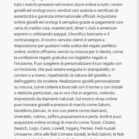
tutti i marchi presenti nel nostro store online e tutti i nostri
gioielli ed orologi sono venduti con scatola e certificati di
autenticità e garanzia internazionale ufficiali. Acquistare
online gioielli ed orologi è semplice grazie ai pagamenti con
carta di credito visa, mastercard, diner's club e american
express o utilizzando paypal, il bonifico bancario o il
contrassegno. Il nostro servizio clienti è sempre a
disposizione per guidarvi nella scelta del regalo perfetto
online, inoltre offriamo servizi su misura per il cliente, come
la confezione regalo gratuita con biglietto regalo e
l'incisione. Puoi scegliere di personalizzare il tuo regalo con
un'incisione, che può essere eseguita in stampatello, in
corsivo o a mano, rispettando la natura del gioiello o
dell'oggetto da incidere. Realizziamo gioielli personalizzati
su misura, come collane e bracciali con il nome o con iniziali
o dediche particolari, sia in oro che in argento, volendo
impreziositi da diamanti naturali. Sul nostro shop online
puoi trovare gioielli e preziosi di marchi come Salvini,
Gioielloro,Zancan, in oro con pietre come diamanti,
smeraldo, rubino, zaffiro,acquamarina e perla. Inoltre puoi
acquistare online orologi di marchi come Tissot, Citizen,
Swatch, LiuJo, Casio, Lowell, Vagary, Perseo. Fedi nuziali
Unoaerre, oltre alle fedi Comete Gioielli, le fedi Salvini, le fedi