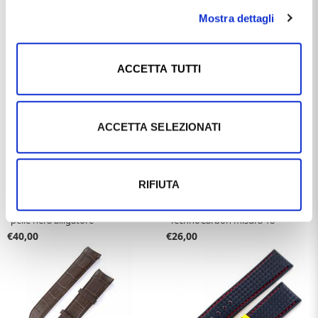
RELATED PRODUCTS
Mostra dettagli
ACCETTA TUTTI
ACCETTA SELEZIONATI
RIFIUTA
CITIZEN
MORELLATO SINCE 1930
Cinturino ricambio Citizen in
Cinturino Morellato meteriale
pelle nera alligatore
TechnoCarbon misura 18
€40,00
€26,00