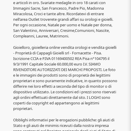
e articoli in oro. Svariate medaglie in oro 18 carati con
Immagini Sacre, San Francesco, Padre Pio, Madonna
Miracolosa, Croci e tante altre. Ricordatevi di entrare
nell'area Outlet troverete grandi affari su orologi e gioielli.
Per ogni occasione, Natale per uomo e Natale per donna,
San Valentino, Anniversari, Cresime,Comunioni, Nascite,
Compleanni, Lauree, Matrimoni.
Gioielloro, gioielleria online vendita orologi e vendita gioielli
- Proprietà di Cappagli Gioielli srl - Fornacette - Pisa.
Iscrizione CCIA e P.IVA 01169400502 REA Pisa n°104795 il
9/3/1991 Capitale Sociale 60.000,00 euro I.V. SIAMO
RIVENDITORI AUTORIZZATI DEI MARCHI PROPOSTI. Le foto
e le immagini dei prodotti sono di proprietà dei legittimi
proprietari e sono puramente indicative, in quanto possono
differire nei loro effetti a seconda del tipo di monitor o di
dispositivo utilizzato. Le condizioni ed i prezzi sono riservati
agli ordini effettuati direttamente dal sito. I LOGHI sono
coperti da copyright ed appartengono ai legittimi
proprietari.
Obblighi informativi per le erogazioni pubbliche: gli aiuti di
Stato e gli aiuti de minimis ricevuti dalla nostra impresa
sono contenuti nel Registro nazionale degli aiuti di Stato di