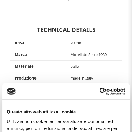
TECHNICAL DETAILS
Ansa
20 mm
Marca
Morellato Since 1930
Materiale
pelle
Produzione
made in Italy
This item with name
CINTURINO EXTRALUNGO GRANA
MEXICO GOLD MARRONE ANSA 20 MM XL
, distributed by
the brand
MORELLATO SINCE 1930
, that you find in the
category
ACCESSORIES AND PARTS
, and more specifically
Questo sito web utilizza i cookie
in the sub-category
CINTURINI DI RICAMBIO
, It's a
product that currently has availability
AVAILABLE
and the
Utilizziamo i cookie per personalizzare contenuti ed
price of this product is
€ 19,00
.
annunci, per fornire funzionalità dei social media e per