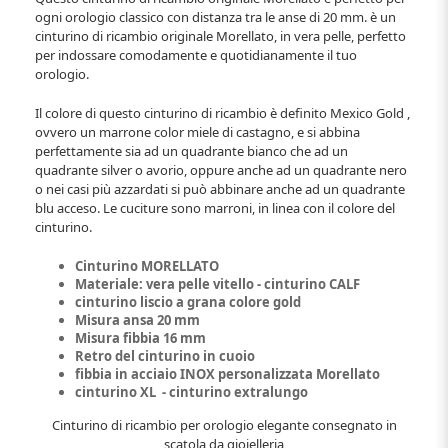
ogni orologio classico con distanza tra le anse di 20 mm. è un
cinturino di ricambio originale Morellato, in vera pelle, perfetto
per indossare comodamente e quotidianamente il tuo
orologio.
Il colore di questo cinturino di ricambio è definito Mexico Gold ,
ovvero un marrone color miele di castagno, e si abbina
perfettamente sia ad un quadrante bianco che ad un
quadrante silver o avorio, oppure anche ad un quadrante nero
o nei casi più azzardati si può abbinare anche ad un quadrante
blu acceso. Le cuciture sono marroni, in linea con il colore del
cinturino.
Cinturino MORELLATO
Materiale: vera pelle vitello - cinturino CALF
cinturino liscio a grana colore gold
Misura ansa 20 mm
Misura fibbia 16 mm
Retro del cinturino in cuoio
fibbia in acciaio INOX personalizzata Morellato
cinturino XL - cinturino extralungo
Cinturino di ricambio per orologio elegante consegnato in
scatola da gioielleria