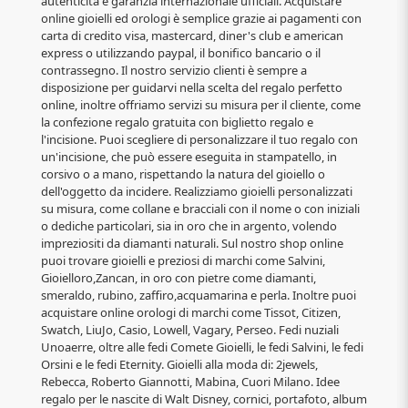
autenticità e garanzia internazionale ufficiali. Acquistare
online gioielli ed orologi è semplice grazie ai pagamenti con
carta di credito visa, mastercard, diner's club e american
express o utilizzando paypal, il bonifico bancario o il
contrassegno. Il nostro servizio clienti è sempre a
disposizione per guidarvi nella scelta del regalo perfetto
online, inoltre offriamo servizi su misura per il cliente, come
la confezione regalo gratuita con biglietto regalo e
l'incisione. Puoi scegliere di personalizzare il tuo regalo con
un'incisione, che può essere eseguita in stampatello, in
corsivo o a mano, rispettando la natura del gioiello o
dell'oggetto da incidere. Realizziamo gioielli personalizzati
su misura, come collane e bracciali con il nome o con iniziali
o dediche particolari, sia in oro che in argento, volendo
impreziositi da diamanti naturali. Sul nostro shop online
puoi trovare gioielli e preziosi di marchi come Salvini,
Gioielloro,Zancan, in oro con pietre come diamanti,
smeraldo, rubino, zaffiro,acquamarina e perla. Inoltre puoi
acquistare online orologi di marchi come Tissot, Citizen,
Swatch, LiuJo, Casio, Lowell, Vagary, Perseo. Fedi nuziali
Unoaerre, oltre alle fedi Comete Gioielli, le fedi Salvini, le fedi
Orsini e le fedi Eternity. Gioielli alla moda di: 2jewels,
Rebecca, Roberto Giannotti, Mabina, Cuori Milano. Idee
regalo per le nascite di Walt Disney, cornici, portafoto, album