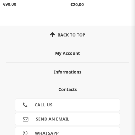
€90,00
€20,00
BACK TO TOP
My Account
Informations
ABOUT
Contacts
TERMS AND CONDITIONS
Cookies
CONTACTS
CALL US
RETURNS
SHIPMENTS
SEND AN EMAIL
PAYMENTS
Guide e informazioni
WHATSAPP