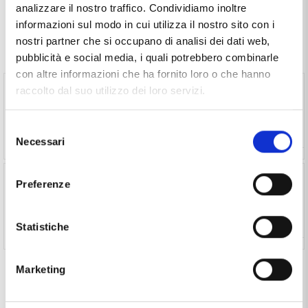
analizzare il nostro traffico. Condividiamo inoltre
informazioni sul modo in cui utilizza il nostro sito con i
nostri partner che si occupano di analisi dei dati web,
Spesso comprati insieme
pubblicità e social media, i quali potrebbero combinarle
con altre informazioni che ha fornito loro o che hanno
Astuccio Porta Orologi in pelle 2 posti custodia da
raccolto dal suo utilizzo dei loro servizi.
viaggio (€ 30,00 ) -
Vedi prodotto
Selezione
Necessari
del
consenso
Astuccio Porta Orologi in pelle 4 posti custodia da
Preferenze
viaggio (€ 40,00 ) -
Vedi prodotto
Statistiche
Seleziona il prodotto per aggiungerlo al tuo acquisto
Marketing