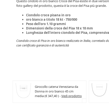
Questo cindolo in oro bianco Croce del Pisa esiste in due versioni 
foto gallery del prodotto, questa è la croce del Pisa più grande.
Ciondolo croce pisana in oro
oro bianco a titolo 18 kt - 750/000
Peso dell'oro 1.10 grammi
Dimensioni della croce del Pisa 18 x 18 mm
Lunghezza dell'intero ciondolo del Pisa, comprensiv
Ciondolo croce di Pisa in oro bianco realizzato in Italia, corretado d
con certificato garanzia e di autentcità
Girocollo catena Veneziana da
Donna in oro bianco 45 cm
media (€ 347,40 ) -
Vedi prodotto