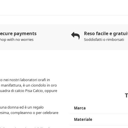
Secure payments
Reso facile e gratui
hop with no worries
Soddisfatti o rimborsati
 nei nostri laboratori orafi in
a manifattura, è un ciondolo in oro
uadra di calcio Pisa Calcio, oppure
r una donna ed è un regalo
Marca
resima, compleanno o per celebrare
Materiale