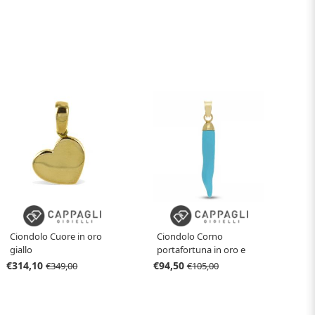
Ciondolo Corno
Ciondolo Cuore in oro
portafortuna in oro e
giallo
turchese medio
€94,50
€314,10
€105,00
€349,00