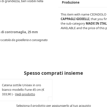
di grandezza, ben visibili nella
Produzione
This item with name
CIONDOLO C
CAPPAGLI GIOIELLI
, that you f
the sub-category
MADE IN ITA
AVAILABLE
and the price of this 
a di contromaglia, 25 mm
a scatola da gioielleria e consegnato
Spesso comprati insieme
Catena sottile Unisex in oro
bianco modello Fune 45 cm (€
333,90 ) -
Vedi prodotto
Seleziona il prodotto per aggiungerlo al tuo acquisto