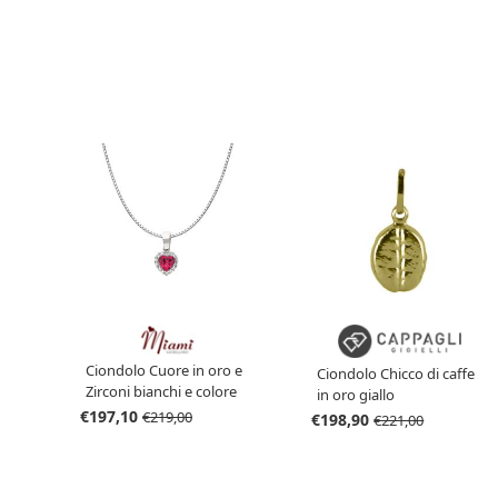
Ciondolo Cuore in oro e
Ciondolo Chicco di caffe
Zirconi bianchi e colore
in oro giallo
rubino catena in argento
€197,10
€219,00
€198,90
€221,00
collezione Miami