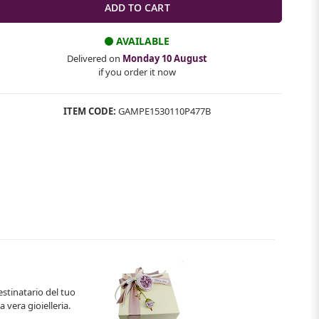
AVAILABLE
Delivered on
Monday 10 August
if you order it now
ITEM CODE:
GAMPE1530110P477B
estinatario del tuo
 vera gioielleria.