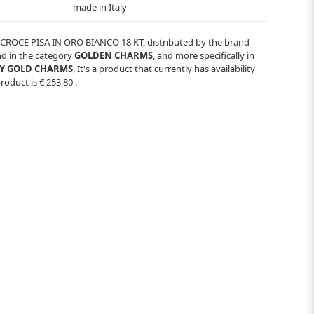
made in Italy
ROCE PISA IN ORO BIANCO 18 KT
, distributed by the brand
ind in the category
GOLDEN CHARMS
, and more specifically in
LY GOLD CHARMS
, It's a product that currently has availability
product is
€ 253,80
.