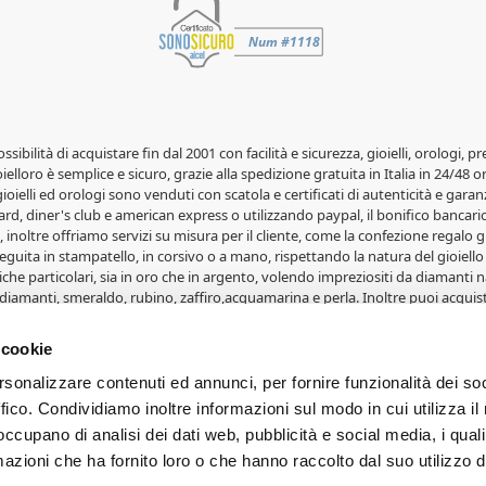
possibilità di acquistare fin dal 2001 con facilità e sicurezza, gioielli, orolog
elloro è semplice e sicuro, grazie alla spedizione gratuita in Italia in 24/48 o
 gioielli ed orologi sono venduti con scatola e certificati di autenticità e garanz
rd, diner's club e american express o utilizzando paypal, il bonifico bancario 
 inoltre offriamo servizi su misura per il cliente, come la confezione regalo gr
guita in stampatello, in corsivo o a mano, rispettando la natura del gioiello 
iche particolari, sia in oro che in argento, volendo impreziositi da diamanti na
diamanti, smeraldo, rubino, zaffiro,acquamarina e perla. Inoltre puoi acquist
lle fedi Comete Gioielli, le fedi Salvini, le fedi Orsini e le fedi Eternity. Gioi
i, portafoto, album e articoli in oro. Svariate medaglie in oro 18 carati con 
 cookie
erete grandi affari su orologi e gioielli. Per ogni occasione, Natale per uomo
rsonalizzare contenuti ed annunci, per fornire funzionalità dei so
ffico. Condividiamo inoltre informazioni sul modo in cui utilizza il 
- Proprietà di Cappagli Gioielli srl - Fornacette - Pisa. Iscrizione CCIA e P.IVA
 occupano di analisi dei dati web, pubblicità e social media, i qual
PROPOSTI. Le foto e le immagini dei prodotti sono di proprietà dei legitt
azioni che ha fornito loro o che hanno raccolto dal suo utilizzo d
 di dispositivo utilizzato. Le condizioni ed i prezzi sono riservati agli ordini