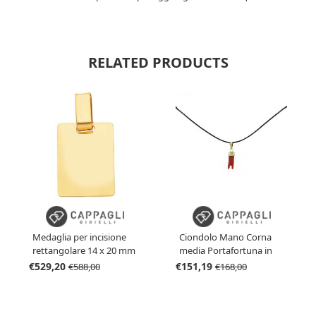
RELATED PRODUCTS
Ciondolo Mano Corna
Medaglia per incisione
media Portafortuna in
rettangolare 14 x 20 mm
oro e corallo
in oro giallo
€151,19
€529,20
€168,00
€588,00