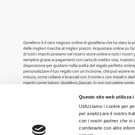
Gioielloro è il vero negozio online di gioielleria che ha dato la 
delle migliori marche al miglior prezzo. Acquistare online su Gioi
di tutti i marchi presenti nel nostro store online e tutti i nostri
semplice grazie ai pagamenti con carta di credito visa, masterca
disposizione per guidarvi nella scelta del regalo perfetto online,
personalizzare il tuo regalo con un'incisione, che può essere ese
misura, come collane e bracciali con il nome o con iniziali o ded
marchi come Salvini, Gioielloro,Zancan, in oro con pietre come 
LiuJo, Casio, Lowell, Vagary, Perseo. Fedi nuziali Unoaerre, oltre a
Cuori Milano. Idee regalo per le nascite di Walt Disney, cornic
Questo sito web utilizza i
Croci e tante altre. Ricordatevi di entrare nell'area Outlet trov
Cresime,Comunioni, Nascite, Compleanni, Lauree, Matrimoni.
Utilizziamo i cookie per pe
per analizzare il nostro tra
Gioielloro, gioielleria online vendita orologi e vendita gioielli 
con i nostri partner che si
60.000,00 euro I.V. SIAMO RIVENDITORI AUTORIZZATI DEI MARCHI 
combinarle con altre inform
possono differire nei loro effetti a seconda del tipo di monitor o
copyright ed appartengono ai legittimi proprietari.