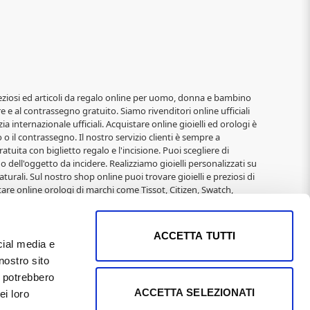
i, preziosi ed articoli da regalo online per uomo, donna e bambino
re e al contrassegno gratuito. Siamo rivenditori online ufficiali
ia internazionale ufficiali. Acquistare online gioielli ed orologi è
o il contrassegno. Il nostro servizio clienti è sempre a
atuita con biglietto regalo e l'incisione. Puoi scegliere di
o dell'oggetto da incidere. Realizziamo gioielli personalizzati su
turali. Sul nostro shop online puoi trovare gioielli e preziosi di
are online orologi di marchi come Tissot, Citizen, Swatch,
elli alla moda di: 2jewels, Rebecca, Roberto Giannotti, Mabina,
Immagini Sacre, San Francesco, Padre Pio, Madonna Miracolosa,
 e Natale per donna, San Valentino, Anniversari,
ACCETTA TUTTI
cial media e
nostro sito
 01169400502 REA Pisa n°104795 il 9/3/1991 Capitale Sociale
i potrebbero
imi proprietari e sono puramente indicative, in quanto
ACCETTA SELEZIONATI
ei loro
 effettuati direttamente dal sito. I LOGHI sono coperti da