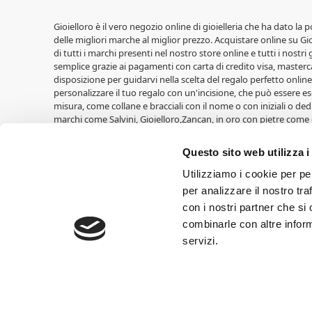
Gioielloro è il vero negozio online di gioielleria che ha dato la 
delle migliori marche al miglior prezzo. Acquistare online su Gioi
di tutti i marchi presenti nel nostro store online e tutti i nostri
semplice grazie ai pagamenti con carta di credito visa, masterca
disposizione per guidarvi nella scelta del regalo perfetto online,
personalizzare il tuo regalo con un'incisione, che può essere ese
misura, come collane e bracciali con il nome o con iniziali o ded
marchi come Salvini, Gioielloro,Zancan, in oro con pietre come 
LiuJo, Casio, Lowell, Vagary, Perseo. Fedi nuziali Unoaerre, oltre a
Cuori Milano. Idee regalo per le nascite di Walt Disney, cornic
Questo sito web utilizza i
Croci e tante altre. Ricordatevi di entrare nell'area Outlet trov
Cresime,Comunioni, Nascite, Compleanni, Lauree, Matrimoni.
Utilizziamo i cookie per pe
per analizzare il nostro tra
Gioielloro, gioielleria online vendita orologi e vendita gioielli 
con i nostri partner che si
60.000,00 euro I.V. SIAMO RIVENDITORI AUTORIZZATI DEI MARCHI 
combinarle con altre inform
possono differire nei loro effetti a seconda del tipo di monitor o
copyright ed appartengono ai legittimi proprietari.
servizi.
Obblighi informativi per le erogazioni pubbliche: gli aiuti di Stat
234/2012