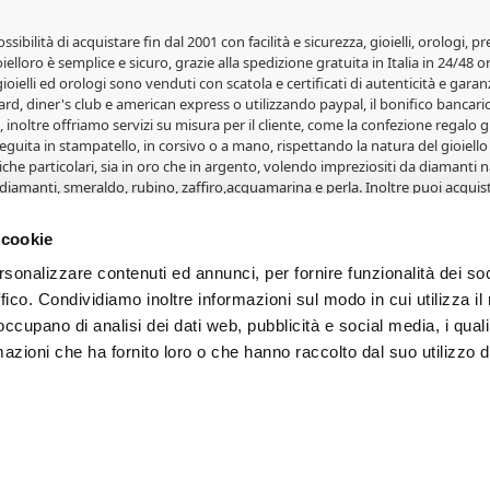
possibilità di acquistare fin dal 2001 con facilità e sicurezza, gioielli, orolog
elloro è semplice e sicuro, grazie alla spedizione gratuita in Italia in 24/48 o
 gioielli ed orologi sono venduti con scatola e certificati di autenticità e garanz
rd, diner's club e american express o utilizzando paypal, il bonifico bancario 
 inoltre offriamo servizi su misura per il cliente, come la confezione regalo gr
guita in stampatello, in corsivo o a mano, rispettando la natura del gioiello 
iche particolari, sia in oro che in argento, volendo impreziositi da diamanti na
diamanti, smeraldo, rubino, zaffiro,acquamarina e perla. Inoltre puoi acquist
lle fedi Comete Gioielli, le fedi Salvini, le fedi Orsini e le fedi Eternity. Gioi
i, portafoto, album e articoli in oro. Svariate medaglie in oro 18 carati con 
 cookie
erete grandi affari su orologi e gioielli. Per ogni occasione, Natale per uomo
rsonalizzare contenuti ed annunci, per fornire funzionalità dei so
ffico. Condividiamo inoltre informazioni sul modo in cui utilizza il 
- Proprietà di Cappagli Gioielli srl - Fornacette - Pisa. Iscrizione CCIA e P.IVA
 occupano di analisi dei dati web, pubblicità e social media, i qual
PROPOSTI. Le foto e le immagini dei prodotti sono di proprietà dei legitt
azioni che ha fornito loro o che hanno raccolto dal suo utilizzo d
 di dispositivo utilizzato. Le condizioni ed i prezzi sono riservati agli ordini
o e gli aiuti de minimis ricevuti dalla nostra impresa sono contenuti nel Registr