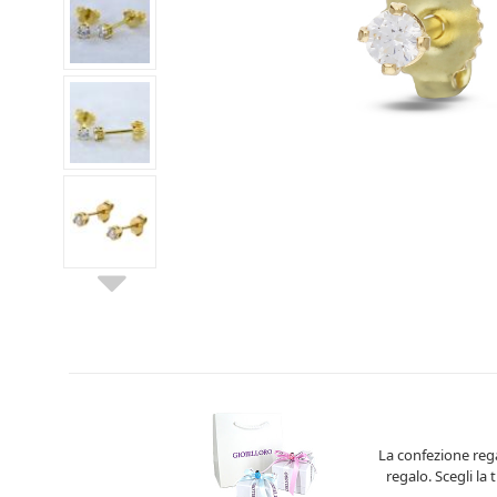
La confezione rega
regalo. Scegli la