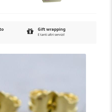
to
Gift wrapping
E tanti altri servizi!