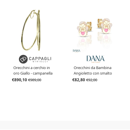
Orecchini a cerchio in
Orecchini da Bambina
oro Giallo - campanella
Angioletto con smalto
grande 53 mm
rosa e bianco in oro 9 kt
€890,10
€82,80
€989,00
€92,00