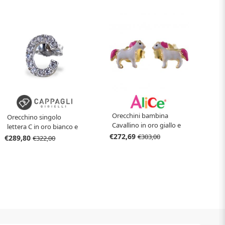
Orecchini bambina
Orecchino singolo
Cavallino in oro giallo e
lettera C in oro bianco e
smalti
€272,69
zirconi
€303,00
€289,80
€322,00