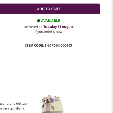
AVAILABLE
Delivered on
Tuesday 11 August
if you order it now
ITEM CODE:
SNOR640100O855
estinatario del tuo
 vera gioielleria.