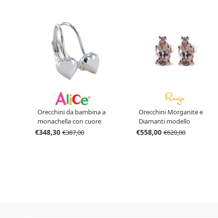
Orecchini Morganite e
Orecchini da bambina a
Diamanti modello
monachella con cuore
Mahila piccolo
pendente in oro bianco
€558,00
€348,30
€620,00
€387,00