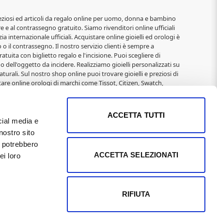
i, preziosi ed articoli da regalo online per uomo, donna e bambino
re e al contrassegno gratuito. Siamo rivenditori online ufficiali
ia internazionale ufficiali. Acquistare online gioielli ed orologi è
o il contrassegno. Il nostro servizio clienti è sempre a
atuita con biglietto regalo e l'incisione. Puoi scegliere di
o dell'oggetto da incidere. Realizziamo gioielli personalizzati su
turali. Sul nostro shop online puoi trovare gioielli e preziosi di
are online orologi di marchi come Tissot, Citizen, Swatch,
elli alla moda di: 2jewels, Rebecca, Roberto Giannotti, Mabina,
Immagini Sacre, San Francesco, Padre Pio, Madonna Miracolosa,
 e Natale per donna, San Valentino, Anniversari,
ACCETTA TUTTI
cial media e
nostro sito
 01169400502 REA Pisa n°104795 il 9/3/1991 Capitale Sociale
i potrebbero
imi proprietari e sono puramente indicative, in quanto
ACCETTA SELEZIONATI
ei loro
 effettuati direttamente dal sito. I LOGHI sono coperti da
o nazionale degli aiuti di Stato di cui all'art. 52 della L.
RIFIUTA