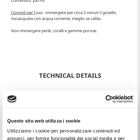
Contenuto 200 ml.
Consigli per l'
uso: immergete per circa 2 minuti il gioiello,
risciacquate con acqua corrente, meglio se calda.
Non immergere perle, coralli e gemme porose.
TECHNICAL DETAILS
This item with name
PULIZIA GIOIELLI ORO - BAGNO
LUCIDANTE SILBO 200ML
, distributed by the brand
CAPPAGLI CHARME
, that you find in the category
ACCESSORIES
, and more specifically in the sub-category
ACCESSORIES
, It's a product currently unavailable and the
Questo sito web utilizza i cookie
price of this product is
€ 10,00
.
Utilizziamo i cookie per personalizzare contenuti ed
annunci, per fornire funzionalità dei social media e per