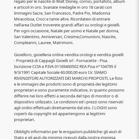
regalo per le nascite di Walt Disney, cornici, portafoto, album
e articoli in oro. Svariate medaglie in oro 18 carati con
Immagini Sacre, San Francesco, Padre Pio, Madonna
Miracolosa, Croci e tante altre. Ricordatevi di entrare
nell'area Outlet troverete grandi affari su orologi e gioielli.
Per ogni occasione, Natale per uomo e Natale per donna,
San Valentino, Anniversari, Cresime,Comunioni, Nascite,
Compleanni, Lauree, Matrimoni.
Gioielloro, gioielleria online vendita orologi e vendita gioielli
- Proprietà di Cappagli Gioielli srl - Fornacette - Pisa.
Iscrizione CCIA e P.IVA 01169400502 REA Pisa n°104795 il
9/3/1991 Capitale Sociale 60.000,00 euro I.V. SIAMO
RIVENDITORI AUTORIZZATI DEI MARCHI PROPOSTI. Le foto
e le immagini dei prodotti sono di proprietà dei legittimi
proprietari e sono puramente indicative, in quanto possono
differire nei loro effetti a seconda del tipo di monitor o di
dispositivo utilizzato. Le condizioni ed i prezzi sono riservati
agli ordini effettuati direttamente dal sito. I LOGHI sono
coperti da copyright ed appartengono ai legittimi
proprietari.
Obblighi informativi per le erogazioni pubbliche: gli aiuti di
Stato e gli aiuti de minimis ricevuti dalla nostra impresa