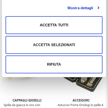
Mostra dettagli
ACCETTA TUTTI
ARGENTERIA VAL DI PESA
NAUTICA
Rosa profumata argentata 11
Collana in tessuto nautico nero
cm con smalto oro
50 cm e chiusura in oro bianco
ACCETTA SELEZIONATI
€45,99
€107,99
€46,00
€120,00
- 30%
RIFIUTA
CAPPAGLI GIOIELLI
ACCESSORI
Spilla da giacca in oro con
Astuccio Porta Orologi in pelle 4