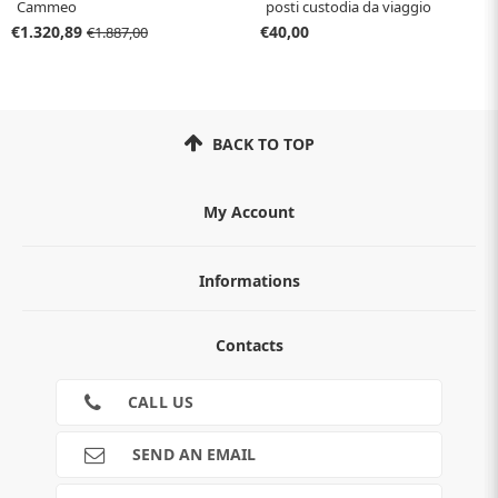
Cammeo
posti custodia da viaggio
€1.320,89
€40,00
€1.887,00
BACK TO TOP
My Account
Informations
ABOUT
Contacts
TERMS AND CONDITIONS
Cookies
CONTACTS
CALL US
RETURNS
SHIPMENTS
SEND AN EMAIL
PAYMENTS
Guide e informazioni