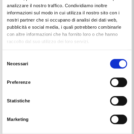
analizzare il nostro traffico. Condividiamo inoltre
RELATED PRODUCTS
informazioni sul modo in cui utilizza il nostro sito con i
nostri partner che si occupano di analisi dei dati web,
pubblicità e social media, i quali potrebbero combinarle
con altre informazioni che ha fornito loro o che hanno
raccolto dal suo utilizzo dei loro servizi.
Selezione
Necessari
del
consenso
Preferenze
CAPPAGLI CHARME
ARGENTERIA VAL DI PESA
Porta biglietti da visita
Rosa profumata argentata 14
argentato con specchio da
cm con smalto oro rosa
Statistiche
donna
€35,00
€70,00
Marketing