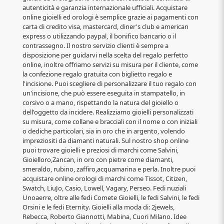
autenticità e garanzia internazionale ufficiali. Acquistare
online gioielli ed orologi è semplice grazie ai pagamenti con
carta di credito visa, mastercard, diner's club e american
express o utilizzando paypal, il bonifico bancario o il
contrassegno. Il nostro servizio clienti è sempre a
disposizione per guidarvi nella scelta del regalo perfetto
online, inoltre offriamo servizi su misura per il cliente, come
la confezione regalo gratuita con biglietto regalo e
l'incisione. Puoi scegliere di personalizzare il tuo regalo con
un'incisione, che può essere eseguita in stampatello, in
corsivo o a mano, rispettando la natura del gioiello o
dell'oggetto da incidere. Realizziamo gioielli personalizzati
su misura, come collane e bracciali con il nome o con iniziali
o dediche particolari, sia in oro che in argento, volendo
impreziositi da diamanti naturali. Sul nostro shop online
puoi trovare gioielli e preziosi di marchi come Salvini,
Gioielloro,Zancan, in oro con pietre come diamanti,
smeraldo, rubino, zaffiro,acquamarina e perla. Inoltre puoi
acquistare online orologi di marchi come Tissot, Citizen,
Swatch, LiuJo, Casio, Lowell, Vagary, Perseo. Fedi nuziali
Unoaerre, oltre alle fedi Comete Gioielli, le fedi Salvini, le fedi
Orsini e le fedi Eternity. Gioielli alla moda di: 2jewels,
Rebecca, Roberto Giannotti, Mabina, Cuori Milano. Idee