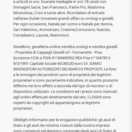
e articoli in oro. Svariate medaglie in oro 18 carati con
Immagini Sacre, San Francesco, Padre Pio, Madonna
Miracolosa, Croci e tante altre. Ricordatevi di entrare
nell'area Outlet troverete grandi affari su orologi e gioielli.
Per ogni occasione, Natale per uomo e Natale per donna,
San Valentino, Anniversari, Cresime,Comunioni, Nascite,
Compleanni, Lauree, Matrimoni.
Gioielloro, gioielleria online vendita orologi e vendita gioielli
- Proprietà di Cappagli Gioielli srl - Fornacette - Pisa.
Iscrizione CCIA e P.IVA 01169400502 REA Pisa n°104795 il
9/3/1991 Capitale Sociale 60.000,00 euro I.V. SIAMO
RIVENDITORI AUTORIZZATI DEI MARCHI PROPOSTI. Le foto
e le immagini dei prodotti sono di proprietà dei legittimi
proprietari e sono puramente indicative, in quanto possono
differire nei loro effetti a seconda del tipo di monitor o di
dispositivo utilizzato. Le condizioni ed i prezzi sono riservati
agli ordini effettuati direttamente dal sito. I LOGHI sono
coperti da copyright ed appartengono ai legittimi
proprietari.
Obblighi informativi per le erogazioni pubbliche: gli aiuti di
Stato e gli aiuti de minimis ricevuti dalla nostra impresa
sono contenuti nel Registro nazionale degli aiuti di Stato di