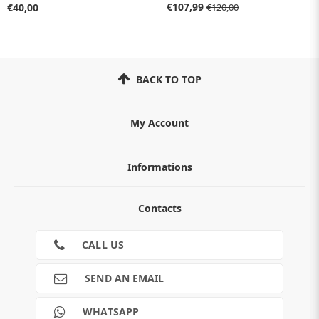
€107,99
€40,00
€120,00
BACK TO TOP
My Account
Informations
ABOUT
Contacts
TERMS AND CONDITIONS
Cookies
CONTACTS
CALL US
RETURNS
SHIPMENTS
SEND AN EMAIL
PAYMENTS
Guide e informazioni
WHATSAPP