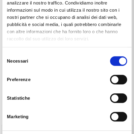
Materiale
argento 925/000
analizzare il nostro traffico. Condividiamo inoltre
informazioni sul modo in cui utilizza il nostro sito con i
smalto
nostri partner che si occupano di analisi dei dati web,
pubblicità e social media, i quali potrebbero combinarle
Produzione
made in Italy
con altre informazioni che ha fornito loro o che hanno
Soggetto
nautica
raccolto dal suo utilizzo dei loro servizi.
This item with name
CIONDOLO BUSSOLA DA UOMO
Selezione
ARCADIA GIOIELLI IN ARGENTO E SMALTI NERO
, distributed
Necessari
del
by the brand
ARCADIA
, that you find in the category
consenso
SILVER CHARMS
, and more specifically in the sub-category
MADE IN ITALY CHARMS
, It's a product that currently has
Preferenze
availability
10 / 15 GIORNI
and the price of this product is
€
94,50
.
Statistiche
Spesso comprati insieme
Marketing
Collana in argento e tessuto nautico spesso 2 mm