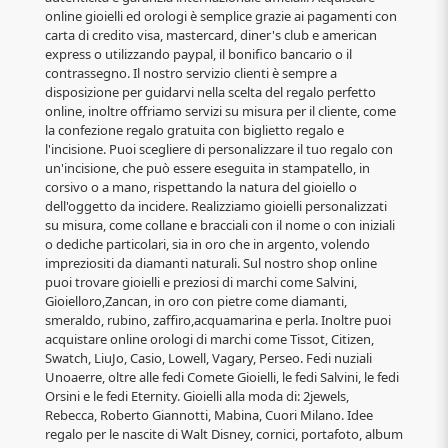
online gioielli ed orologi è semplice grazie ai pagamenti con
carta di credito visa, mastercard, diner's club e american
express o utilizzando paypal, il bonifico bancario o il
contrassegno. Il nostro servizio clienti è sempre a
disposizione per guidarvi nella scelta del regalo perfetto
online, inoltre offriamo servizi su misura per il cliente, come
la confezione regalo gratuita con biglietto regalo e
l'incisione. Puoi scegliere di personalizzare il tuo regalo con
un'incisione, che può essere eseguita in stampatello, in
corsivo o a mano, rispettando la natura del gioiello o
dell'oggetto da incidere. Realizziamo gioielli personalizzati
su misura, come collane e bracciali con il nome o con iniziali
o dediche particolari, sia in oro che in argento, volendo
impreziositi da diamanti naturali. Sul nostro shop online
puoi trovare gioielli e preziosi di marchi come Salvini,
Gioielloro,Zancan, in oro con pietre come diamanti,
smeraldo, rubino, zaffiro,acquamarina e perla. Inoltre puoi
acquistare online orologi di marchi come Tissot, Citizen,
Swatch, LiuJo, Casio, Lowell, Vagary, Perseo. Fedi nuziali
Unoaerre, oltre alle fedi Comete Gioielli, le fedi Salvini, le fedi
Orsini e le fedi Eternity. Gioielli alla moda di: 2jewels,
Rebecca, Roberto Giannotti, Mabina, Cuori Milano. Idee
regalo per le nascite di Walt Disney, cornici, portafoto, album