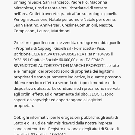
Immagini Sacre, San Francesco, Padre Pio, Madonna
Miracolosa, Croci e tante altre. Ricordatevi di entrare
nell'area Outlet troverete grandi affari su orologi e gioielli.
Per ogni occasione, Natale per uomo e Natale per donna,
San Valentino, Anniversari, Cresime,Comunioni, Nascite,
Compleanni, Lauree, Matrimoni.
Gioielloro, gioielleria online vendita orologi e vendita gioielli
- Proprietà di Cappagli Gioielli srl - Fornacette - Pisa.
Iscrizione CCIA e P.IVA 01169400502 REA Pisa n°104795 il
9/3/1991 Capitale Sociale 60.000,00 euro I.V. SIAMO
RIVENDITORI AUTORIZZATI DEI MARCHI PROPOSTI. Le foto
e le immagini dei prodotti sono di proprietà dei legittimi
proprietari e sono puramente indicative, in quanto possono
differire nei loro effetti a seconda del tipo di monitor o di
dispositivo utilizzato. Le condizioni ed i prezzi sono riservati
agli ordini effettuati direttamente dal sito. I LOGHI sono
coperti da copyright ed appartengono ai legittimi
proprietari.
Obblighi informativi per le erogazioni pubbliche: gli aiuti di
Stato e gli aiuti de minimis ricevuti dalla nostra impresa
sono contenuti nel Registro nazionale degli aiuti di Stato di
cui all'art. 52 della L. 234/2012