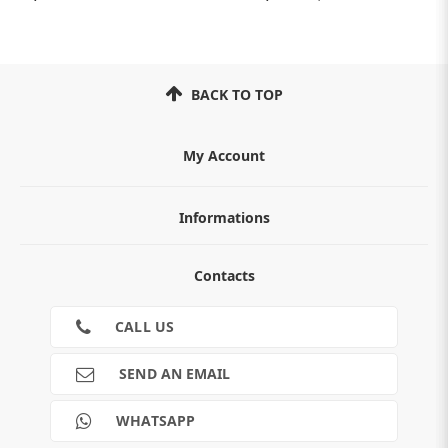
BACK TO TOP
My Account
Informations
ABOUT
Contacts
TERMS AND CONDITIONS
Cookies
CONTACTS
CALL US
RETURNS
SHIPMENTS
SEND AN EMAIL
PAYMENTS
Guide e informazioni
WHATSAPP