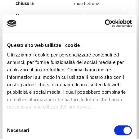
Chiusura
moschettone
Marca
Nautica
Materiale
argento 925/000
tessuto
Questo sito web utilizza i cookie
Produzione
made in Italy
Utilizziamo i cookie per personalizzare contenuti ed
annunci, per fornire funzionalità dei social media e per
Soggetto
nautica
analizzare il nostro traffico. Condividiamo inoltre
informazioni sul modo in cui utilizza il nostro sito con i
This item with name
COLLANA IN ARGENTO E TESSUTO
nostri partner che si occupano di analisi dei dati web,
NAUTICO SPESSO 2 MM COLORE NERO
, distributed by the
pubblicità e social media, i quali potrebbero combinarle
brand
NAUTICA
, that you find in the category
ACCESSORIES
, and more specifically in the sub-category
con altre informazioni che ha fornito loro o che hanno
ACCESSORIES
, It's a product that currently has availability
7
raccolto dal suo utilizzo dei loro servizi.
/ 10 GIORNI
and the price of this product is
€ 35,00
.
Selezione
Necessari
del
consenso