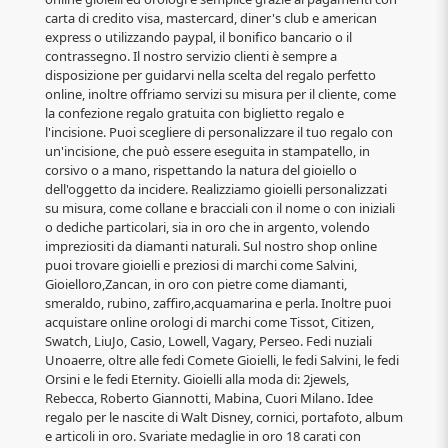
carta di credito visa, mastercard, diner's club e american
express o utilizzando paypal, il bonifico bancario o il
contrassegno. Il nostro servizio clienti è sempre a
disposizione per guidarvi nella scelta del regalo perfetto
online, inoltre offriamo servizi su misura per il cliente, come
la confezione regalo gratuita con biglietto regalo e
l'incisione. Puoi scegliere di personalizzare il tuo regalo con
un'incisione, che può essere eseguita in stampatello, in
corsivo o a mano, rispettando la natura del gioiello o
dell'oggetto da incidere. Realizziamo gioielli personalizzati
su misura, come collane e bracciali con il nome o con iniziali
o dediche particolari, sia in oro che in argento, volendo
impreziositi da diamanti naturali. Sul nostro shop online
puoi trovare gioielli e preziosi di marchi come Salvini,
Gioielloro,Zancan, in oro con pietre come diamanti,
smeraldo, rubino, zaffiro,acquamarina e perla. Inoltre puoi
acquistare online orologi di marchi come Tissot, Citizen,
Swatch, LiuJo, Casio, Lowell, Vagary, Perseo. Fedi nuziali
Unoaerre, oltre alle fedi Comete Gioielli, le fedi Salvini, le fedi
Orsini e le fedi Eternity. Gioielli alla moda di: 2jewels,
Rebecca, Roberto Giannotti, Mabina, Cuori Milano. Idee
regalo per le nascite di Walt Disney, cornici, portafoto, album
e articoli in oro. Svariate medaglie in oro 18 carati con