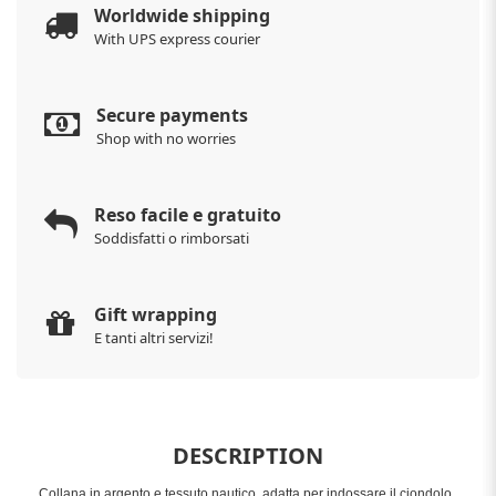
Worldwide shipping
With UPS express courier
Secure payments
Shop with no worries
Reso facile e gratuito
Soddisfatti o rimborsati
Gift wrapping
E tanti altri servizi!
DESCRIPTION
Collana in argento e tessuto nautico, adatta per indossare il ciondolo