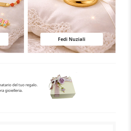
Fedi Nuziali
natario del tuo regalo.
ra gioielleria.