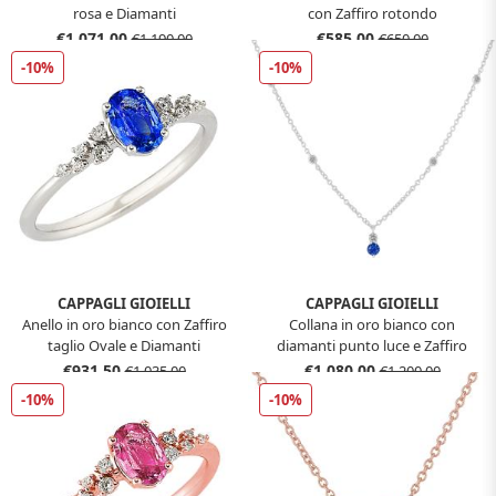
rosa e Diamanti
con Zaffiro rotondo
€1.071,00
€585,00
€1.190,00
€650,00
-10%
-10%
CAPPAGLI GIOIELLI
CAPPAGLI GIOIELLI
Anello in oro bianco con Zaffiro
Collana in oro bianco con
taglio Ovale e Diamanti
diamanti punto luce e Zaffiro
rotondo
€931,50
€1.080,00
€1.035,00
€1.200,00
-10%
-10%