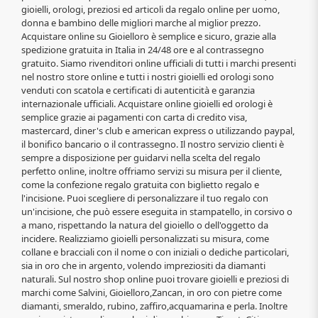
gioielli, orologi, preziosi ed articoli da regalo online per uomo,
donna e bambino delle migliori marche al miglior prezzo.
Acquistare online su Gioielloro è semplice e sicuro, grazie alla
spedizione gratuita in Italia in 24/48 ore e al contrassegno
gratuito. Siamo rivenditori online ufficiali di tutti i marchi presenti
nel nostro store online e tutti i nostri gioielli ed orologi sono
venduti con scatola e certificati di autenticità e garanzia
internazionale ufficiali. Acquistare online gioielli ed orologi è
semplice grazie ai pagamenti con carta di credito visa,
mastercard, diner's club e american express o utilizzando paypal,
il bonifico bancario o il contrassegno. Il nostro servizio clienti è
sempre a disposizione per guidarvi nella scelta del regalo
perfetto online, inoltre offriamo servizi su misura per il cliente,
come la confezione regalo gratuita con biglietto regalo e
l'incisione. Puoi scegliere di personalizzare il tuo regalo con
un'incisione, che può essere eseguita in stampatello, in corsivo o
a mano, rispettando la natura del gioiello o dell'oggetto da
incidere. Realizziamo gioielli personalizzati su misura, come
collane e bracciali con il nome o con iniziali o dediche particolari,
sia in oro che in argento, volendo impreziositi da diamanti
naturali. Sul nostro shop online puoi trovare gioielli e preziosi di
marchi come Salvini, Gioielloro,Zancan, in oro con pietre come
diamanti, smeraldo, rubino, zaffiro,acquamarina e perla. Inoltre