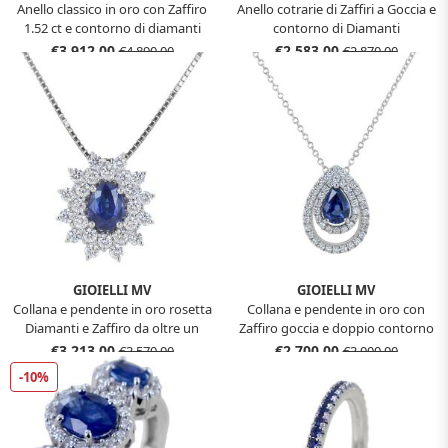
Anello classico in oro con Zaffiro
Anello cotrarie di Zaffiri a Goccia e
1.52 ct e contorno di diamanti
contorno di Diamanti
€3.912,00
€2.583,00
€4.890,00
€2.870,00
GIOIELLI MV
GIOIELLI MV
Collana e pendente in oro rosetta
Collana e pendente in oro con
Diamanti e Zaffiro da oltre un
Zaffiro goccia e doppio contorno
carato
di diamanti
€3.213,00
€2.700,00
€3.570,00
€3.000,00
-10%