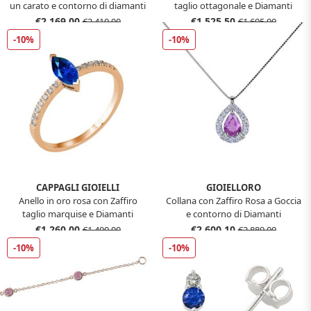
un carato e contorno di diamanti
taglio ottagonale e Diamanti
€2.169,00
€1.525,50
€2.410,00
€1.695,00
-10%
-10%
CAPPAGLI GIOIELLI
GIOIELLORO
Anello in oro rosa con Zaffiro
Collana con Zaffiro Rosa a Goccia
taglio marquise e Diamanti
e contorno di Diamanti
€1.260,00
€2.600,10
€1.400,00
€2.889,00
-10%
-10%