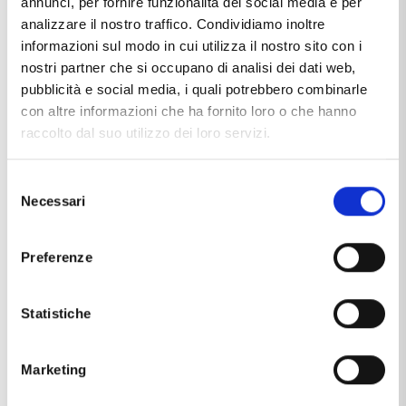
Orecchini con Zaffiro a Goccia e
Collana con Zaffiro a Goccia e
annunci, per fornire funzionalità dei social media e per
contorno di Diamanti
contorno di Diamanti
analizzare il nostro traffico. Condividiamo inoltre
€1.382,40
€1.052,00
€1.728,00
€1.315,00
informazioni sul modo in cui utilizza il nostro sito con i
-20%
-20%
nostri partner che si occupano di analisi dei dati web,
pubblicità e social media, i quali potrebbero combinarle
con altre informazioni che ha fornito loro o che hanno
raccolto dal suo utilizzo dei loro servizi.
Selezione
Necessari
del
consenso
GIOIELLORO
GIOIELLORO
Preferenze
Anello con Zaffiro a Goccia e
Anello con Zaffiro ovale e
contorno di Diamanti
contorno di Diamanti
€1.328,00
€940,00
€1.660,00
€1.175,00
Statistiche
-20%
-20%
Marketing