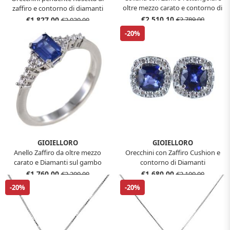
oltre mezzo carato e contorno di
zaffiro e contorno di diamanti
Diamanti
€2.510,10
€1.827,00
€2.789,00
€2.030,00
-20%
GIOIELLORO
GIOIELLORO
Anello Zaffiro da oltre mezzo
Orecchini con Zaffiro Cushion e
carato e Diamanti sul gambo
contorno di Diamanti
€1.760,00
€1.680,00
€2.200,00
€2.100,00
-20%
-20%