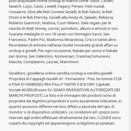
puoi acquistare online orologi di marchi come Tissot, Citizen,
Swatch, LiuJo, Casio, Lowell, Vagary, Perseo. Fedi nuziali
Unoaerre, oltre alle fedi Comete Gioielli, le fedi Salvini, le fedi
Orsini e le fedi Eternity. Gioielli alla moda di: 2jewels, Rebecca,
Roberto Giannotti, Mabina, Cuori Milano. Idee regalo per le
nascite di Walt Disney, cornici, portafoto, album e articoli in oro.
Svariate medaglie in oro 18 carati con Immagini Sacre, San
Francesco, Padre Pio, Madonna Miracolosa, Croci e tante altre.
Ricordatevi di entrare nell'area Outlet troverete grandi affari su
orologi e gioielli. Per ogni occasione, Natale per uomo e Natale
per donna, San Valentino, Anniversari, Cresime,Comunioni,
Nascite, Compleanni, Lauree, Matrimoni.
Gioielloro, gioielleria online vendita orologi e vendita gioielli -
Proprietà di Cappagli Gioielli srl - Fornacette - Pisa. Iscrizione CCIA
e P.IVA 01169400502 REA Pisa n°104795 il 9/3/1991 Capitale
Sociale 60.000,00 euro I.V. SIAMO RIVENDITORI AUTORIZZATI DEI
MARCHI PROPOSTI. Le foto e le immagini dei prodotti sono di
proprietà dei legittimi proprietari e sono puramente indicative, in
quanto possono differire nei loro effetti a seconda del tipo di
monitor o di dispositivo utilizzato. Le condizioni ed i prezzi sono
riservati agli ordini effettuati direttamente dal sito. I LOGHI sono
coperti da copyright ed appartengono ai legittimi proprietari.