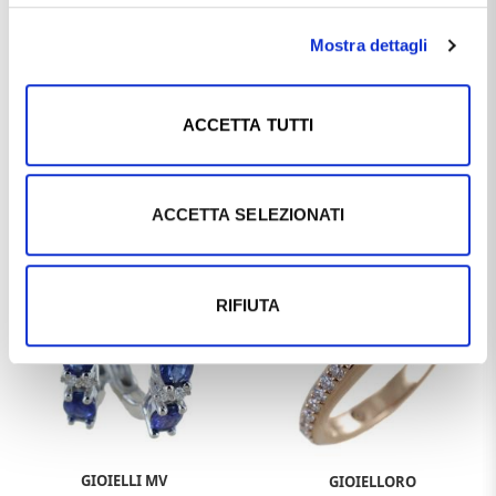
Mostra dettagli
ACCETTA TUTTI
GIOIELLORO
GIOIELLORO
Anello Rosetta con Zaffiro ovale e
Anello con Zaffiro ovale e doppia
contorno di Diamanti
fascia di diamanti sul gambo
€1.060,00
€1.200,00
ACCETTA SELEZIONATI
€1.325,00
€1.500,00
-10%
RIFIUTA
GIOIELLI MV
GIOIELLORO