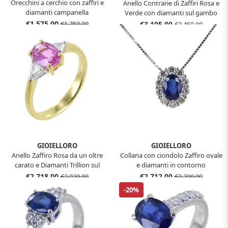
Orecchini a cerchio con zaffiri e
Anello Contrarie di Zaffiri Rosa e
diamanti campanella
Verde con diamanti sul gambo
€1.575,00
€3.105,00
€1.750,00
€3.450,00
GIOIELLORO
GIOIELLORO
Anello Zaffiro Rosa da un oltre
Collana con ciondolo Zaffiro ovale
carato e Diamanti Trillion sul
e diamanti in contorno
gambo
€2.718,00
€2.712,00
€3.020,00
€3.390,00
-20%