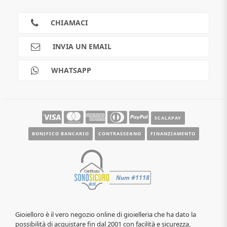
Privacy
Cookies
CHIAMACI
Spedizioni
Pagamenti
INVIA UN EMAIL
Scalapay
Reso gratuito
WHATSAPP
Contatti
Guide e informazioni
SCALAPAY
BONIFICO BANCARIO
CONTRASSEGNO
FINANZIAMENTO
Gioielloro è il vero negozio online di gioielleria che ha dato la
possibilità di acquistare fin dal 2001 con facilità e sicurezza,