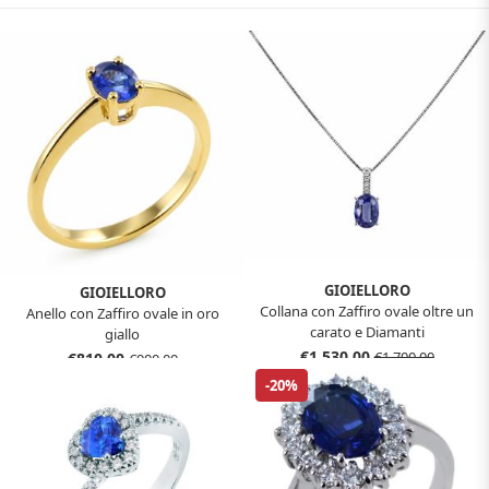
GIOIELLORO
GIOIELLORO
Collana con Zaffiro ovale oltre un
Anello con Zaffiro ovale in oro
carato e Diamanti
giallo
€1.530,00
€1.700,00
€810,00
€900,00
-20%