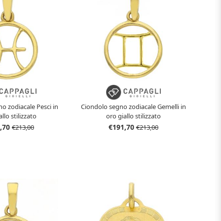
o zodiacale Pesci in
Ciondolo segno zodiacale Gemelli in
llo stilizzato
oro giallo stilizzato
,70
€191,70
€213,00
€213,00