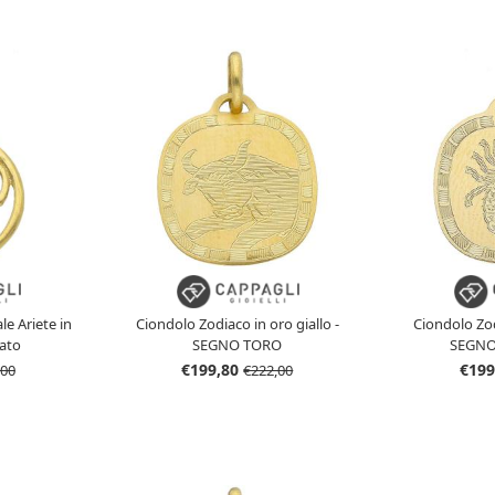
e Ariete in
Ciondolo Zodiaco in oro giallo -
Ciondolo Zod
zato
SEGNO TORO
SEGNO
€199,80
€199
,00
€222,00