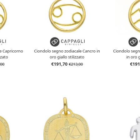
e Capricorno
Ciondolo segno zodiacale Cancro in
Ciondolo segn
zzato
oro giallo stilizzato
in oro g
€191,70
€191
,00
€213,00