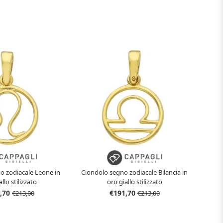
o zodiacale Leone in
Ciondolo segno zodiacale Bilancia in
llo stilizzato
oro giallo stilizzato
,70
€191,70
€213,00
€213,00