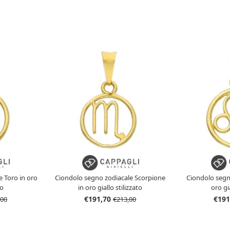
 Toro in oro
Ciondolo segno zodiacale Scorpione
Ciondolo segn
to
in oro giallo stilizzato
oro gia
€191,70
€191
,00
€213,00