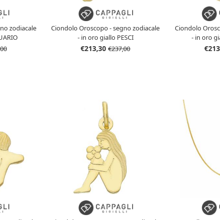
no zodiacale
Ciondolo Oroscopo - segno zodiacale
Ciondolo Orosc
QUARIO
- in oro giallo PESCI
- in oro 
€213,30
€213
,00
€237,00