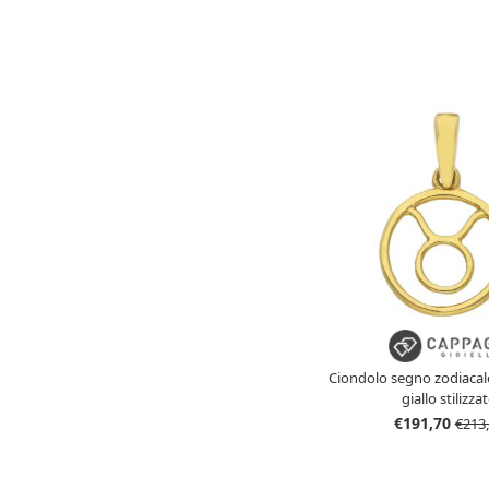
Ciondolo segno zodiacale
giallo stilizza
€191,70
€213