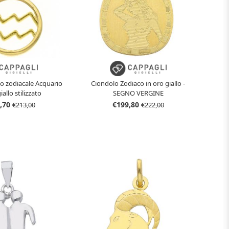
o zodiacale Acquario
Ciondolo Zodiaco in oro giallo -
iallo stilizzato
SEGNO VERGINE
,70
€199,80
€213,00
€222,00