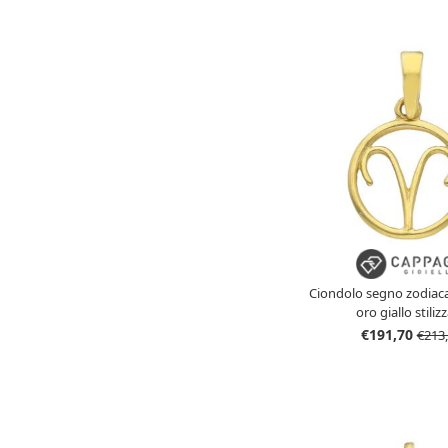
Ciondolo segno zodiacal
oro giallo stiliz
€191,70
€213