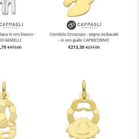
iaco in oro bianco -
Ciondolo Oroscopo - segno zodiacale
O GEMELLI
- in oro giallo CAPRICORNO
,70
€213,30
€473,00
€237,00