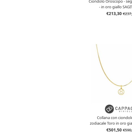
Ciondolo Oroscopo - seg
- in oro giallo SAG
€213,30
€237
Collana con ciondo
zodiacale Toro in oro gial
€501,50
€590