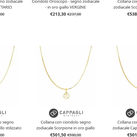
no zodiacale
Ciondolo Oroscopo - segno zodiacale
Collana co
ITTARIO
- in oro giallo VERGINE
zodiacale Sco
€213,30
€538
,00
€237,00
lo segno
Collana con ciondolo segno
Collana co
lo stilizzato
zodiacale Scorpione in oro giallo
zodiacale Cap
stilizzato
s
€501,50
€501
,00
€590,00