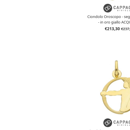
Ciondolo Oroscopo - seg
- in oro giallo AC
€213,30
€237