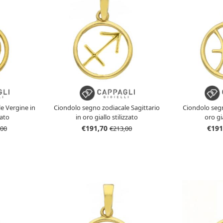
e Vergine in
Ciondolo segno zodiacale Sagittario
Ciondolo segn
zato
in oro giallo stilizzato
oro gia
€191,70
€191
,00
€213,00