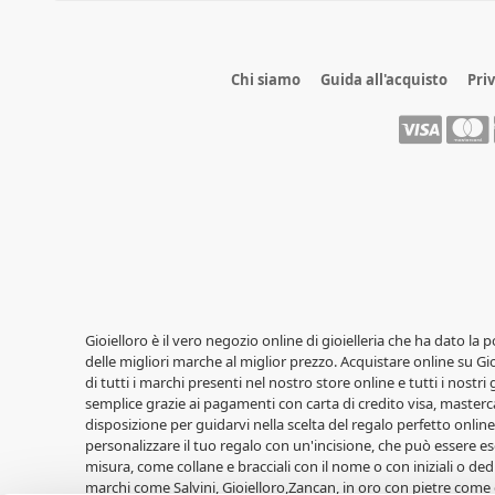
Chi siamo
Guida all'acquisto
Pri
Gioielloro è il vero negozio online di gioielleria che ha dato la 
delle migliori marche al miglior prezzo. Acquistare online su Gioi
di tutti i marchi presenti nel nostro store online e tutti i nostri
semplice grazie ai pagamenti con carta di credito visa, masterca
disposizione per guidarvi nella scelta del regalo perfetto online,
personalizzare il tuo regalo con un'incisione, che può essere ese
misura, come collane e bracciali con il nome o con iniziali o ded
marchi come Salvini, Gioielloro,Zancan, in oro con pietre come 