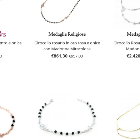
ento e onice
Girocollo rosario in oro rosa e onice
Girocollo Rosa
con Madonna Miracolosa
Madonn
€861,30
€2.42
0
€957,00