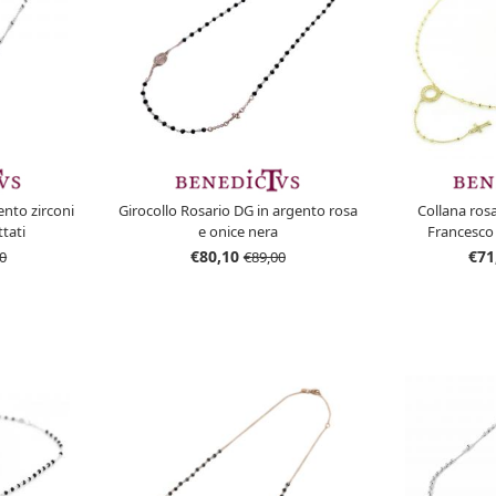
ento zirconi
Girocollo Rosario DG in argento rosa
Collana ros
ttati
e onice nera
Francesco 
€80,10
€71
0
€89,00