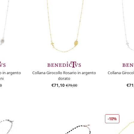
o in argento
Collana Girocollo Rosario in argento
Collana Giroco
oni
dorato
€71,10
€71
0
€79,00
-10%