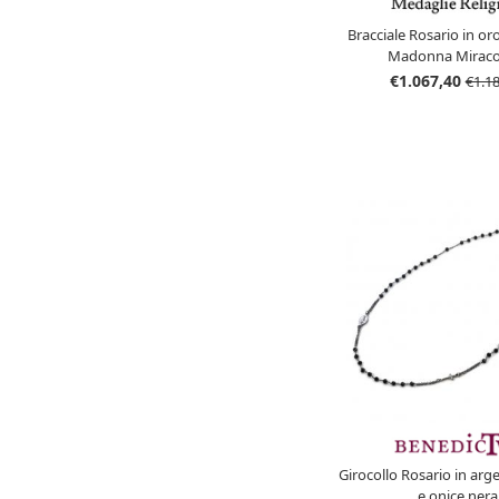
Bracciale Rosario in oro
Madonna Miraco
€1.067,40
€1.1
Girocollo Rosario in arg
e onice nera