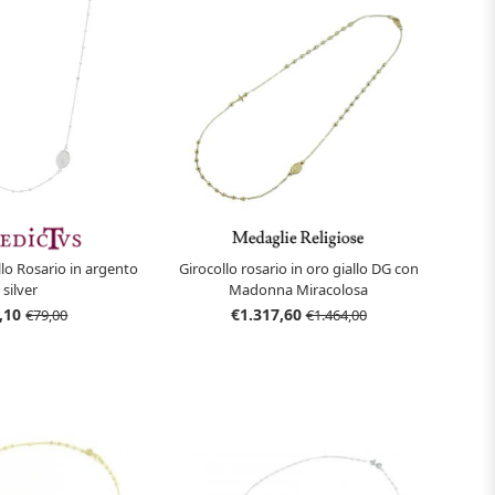
llo Rosario in argento
Girocollo rosario in oro giallo DG con
silver
Madonna Miracolosa
,10
€1.317,60
€79,00
€1.464,00