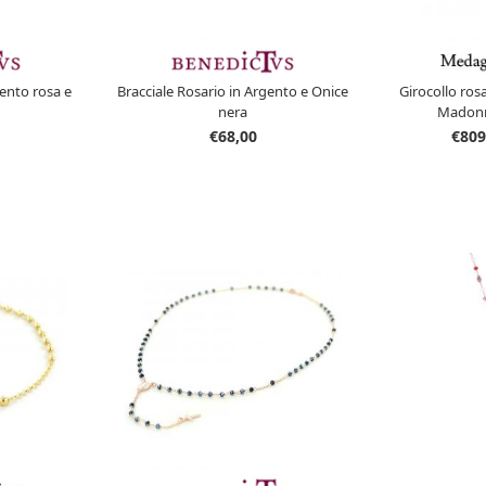
gento rosa e
Bracciale Rosario in Argento e Onice
Girocollo rosa
nera
Madonn
€68,00
€809