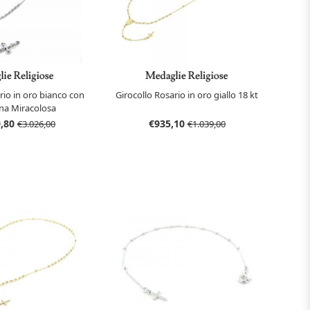
rio in oro bianco con
Girocollo Rosario in oro giallo 18 kt
a Miracolosa
0,80
€935,10
€3.026,00
€1.039,00