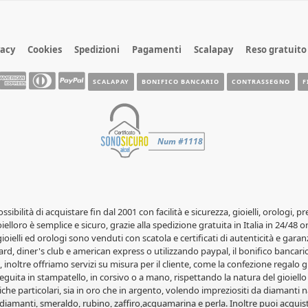
vacy
Cookies
Spedizioni
Pagamenti
Scalapay
Reso gratuito
SCALAPAY
BONIFICO BANCARIO
CONTRASSEGNO
F
possibilità di acquistare fin dal 2001 con facilità e sicurezza, gioielli, orolog
elloro è semplice e sicuro, grazie alla spedizione gratuita in Italia in 24/48 o
 gioielli ed orologi sono venduti con scatola e certificati di autenticità e garanz
rd, diner's club e american express o utilizzando paypal, il bonifico bancario 
 inoltre offriamo servizi su misura per il cliente, come la confezione regalo gr
guita in stampatello, in corsivo o a mano, rispettando la natura del gioiello 
iche particolari, sia in oro che in argento, volendo impreziositi da diamanti na
diamanti, smeraldo, rubino, zaffiro,acquamarina e perla. Inoltre puoi acquist