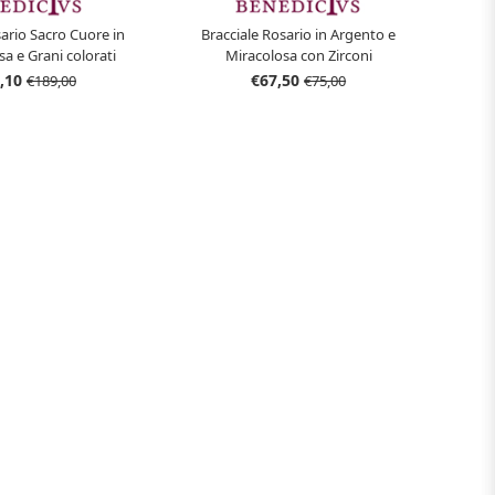
sario Sacro Cuore in
Bracciale Rosario in Argento e
a e Grani colorati
Miracolosa con Zirconi
,10
€67,50
€189,00
€75,00