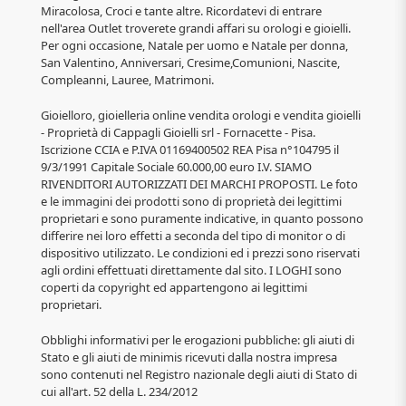
Miracolosa, Croci e tante altre. Ricordatevi di entrare
nell'area Outlet troverete grandi affari su orologi e gioielli.
Per ogni occasione, Natale per uomo e Natale per donna,
San Valentino, Anniversari, Cresime,Comunioni, Nascite,
Compleanni, Lauree, Matrimoni.
Gioielloro, gioielleria online vendita orologi e vendita gioielli
- Proprietà di Cappagli Gioielli srl - Fornacette - Pisa.
Iscrizione CCIA e P.IVA 01169400502 REA Pisa n°104795 il
9/3/1991 Capitale Sociale 60.000,00 euro I.V. SIAMO
RIVENDITORI AUTORIZZATI DEI MARCHI PROPOSTI. Le foto
e le immagini dei prodotti sono di proprietà dei legittimi
proprietari e sono puramente indicative, in quanto possono
differire nei loro effetti a seconda del tipo di monitor o di
dispositivo utilizzato. Le condizioni ed i prezzi sono riservati
agli ordini effettuati direttamente dal sito. I LOGHI sono
coperti da copyright ed appartengono ai legittimi
proprietari.
Obblighi informativi per le erogazioni pubbliche: gli aiuti di
Stato e gli aiuti de minimis ricevuti dalla nostra impresa
sono contenuti nel Registro nazionale degli aiuti di Stato di
cui all'art. 52 della L. 234/2012