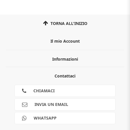
TORNA ALL'INIZIO
Il mio Account
Informazioni
Chi siamo
Contattaci
Guida all'acquisto
Privacy
Cookies
CHIAMACI
Spedizioni
Pagamenti
INVIA UN EMAIL
Scalapay
Reso gratuito
WHATSAPP
Contatti
Guide e informazioni