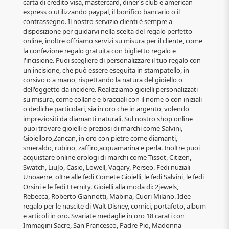
carta di credito visa, mastercard, diner's club e american
express o utilizzando paypal, il bonifico bancario o il
contrassegno. Il nostro servizio clienti è sempre a
disposizione per guidarvi nella scelta del regalo perfetto
online, inoltre offriamo servizi su misura per il cliente, come
la confezione regalo gratuita con biglietto regalo e
l'incisione. Puoi scegliere di personalizzare il tuo regalo con
un'incisione, che può essere eseguita in stampatello, in
corsivo o a mano, rispettando la natura del gioiello o
dell'oggetto da incidere. Realizziamo gioielli personalizzati
su misura, come collane e bracciali con il nome o con iniziali
o dediche particolari, sia in oro che in argento, volendo
impreziositi da diamanti naturali. Sul nostro shop online
puoi trovare gioielli e preziosi di marchi come Salvini,
Gioielloro,Zancan, in oro con pietre come diamanti,
smeraldo, rubino, zaffiro,acquamarina e perla. Inoltre puoi
acquistare online orologi di marchi come Tissot, Citizen,
Swatch, LiuJo, Casio, Lowell, Vagary, Perseo. Fedi nuziali
Unoaerre, oltre alle fedi Comete Gioielli, le fedi Salvini, le fedi
Orsini e le fedi Eternity. Gioielli alla moda di: 2jewels,
Rebecca, Roberto Giannotti, Mabina, Cuori Milano. Idee
regalo per le nascite di Walt Disney, cornici, portafoto, album
e articoli in oro. Svariate medaglie in oro 18 carati con
Immagini Sacre, San Francesco, Padre Pio, Madonna