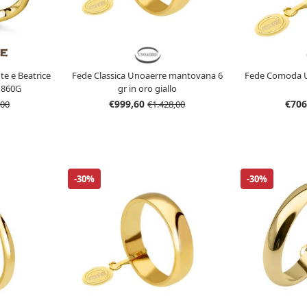
te e Beatrice
Fede Classica Unoaerre mantovana 6
Fede Comoda U
B1860G
gr in oro giallo
€999,60
€706
,00
€1.428,00
-30%
-30%