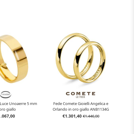
i Luce Unoaerre 5 mm
Fede Comete Gioielli Angelica e
oro giallo
Orlando in oro giallo ANB1134G
1.067,00
€1.301,40
€1.446,00