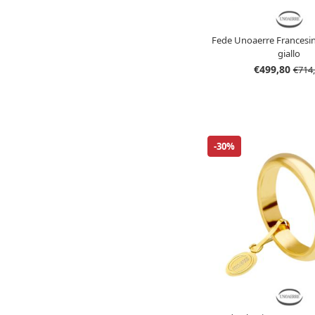
Fede Unoaerre Francesina
giallo
€499,80
€714
-30%