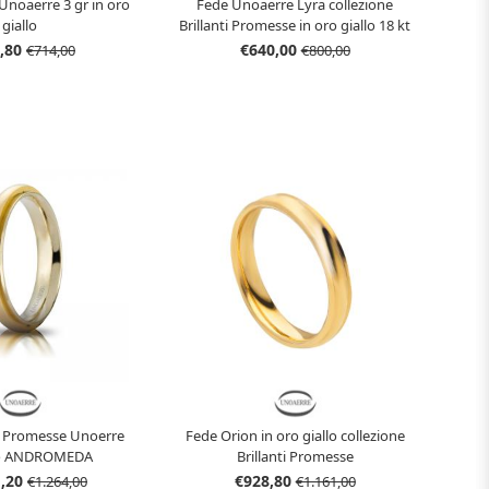
 Unoaerre 3 gr in oro
Fede Unoaerre Lyra collezione
giallo
Brillanti Promesse in oro giallo 18 kt
,80
€640,00
€714,00
€800,00
ti Promesse Unoerre
Fede Orion in oro giallo collezione
o ANDROMEDA
Brillanti Promesse
1,20
€928,80
€1.264,00
€1.161,00