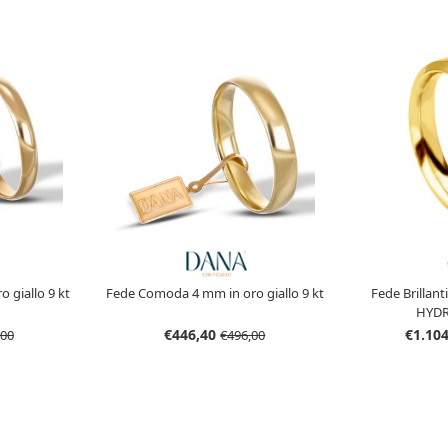
o giallo 9 kt
Fede Comoda 4 mm in oro giallo 9 kt
Fede Brillan
HYDRA
€446,40
€1.10
,00
€496,00