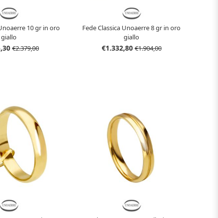
Unoaerre 10 gr in oro
Fede Classica Unoaerre 8 gr in oro
giallo
giallo
5,30
€1.332,80
€2.379,00
€1.904,00