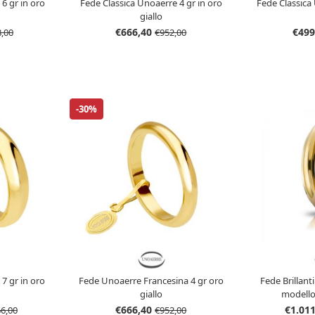
6 gr in oro
Fede Classica Unoaerre 4 gr in oro
Fede Classica
giallo
€666,40
€499
8,00
€952,00
-30%
7 gr in oro
Fede Unoaerre Francesina 4 gr oro
Fede Brillan
giallo
modell
€666,40
€1.01
66,00
€952,00