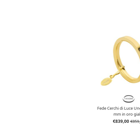
Fede Cerchi di Luce Un
mm in oro gial
€839,00
€859