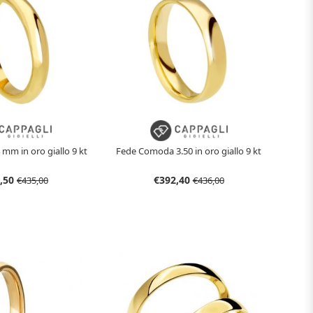
 mm in oro giallo 9 kt
Fede Comoda 3.50 in oro giallo 9 kt
,50
€392,40
€435,00
€436,00