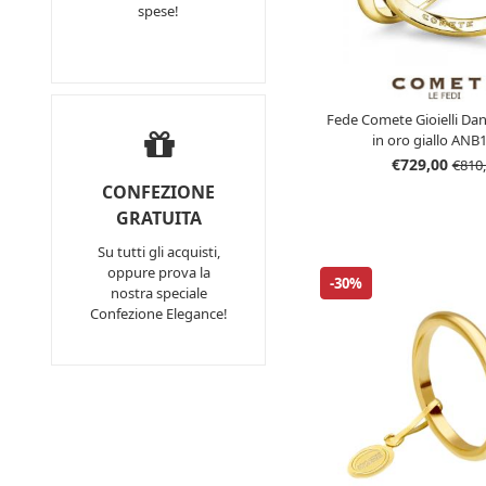
spese!
Fede Comete Gioielli Dan
in oro giallo AN
€729,00
€810
CONFEZIONE
GRATUITA
Su tutti gli acquisti,
oppure prova la
-30%
nostra speciale
Confezione Elegance!