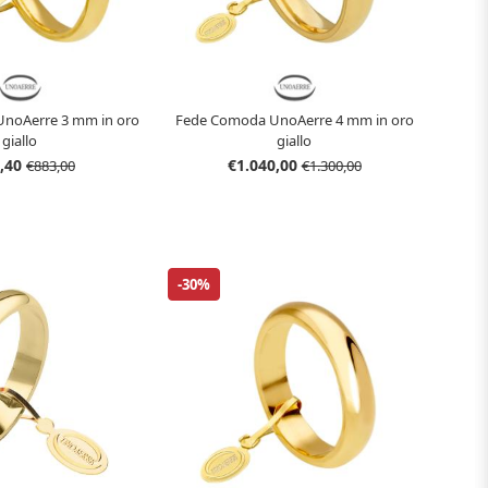
noAerre 3 mm in oro
Fede Comoda UnoAerre 4 mm in oro
giallo
giallo
,40
€1.040,00
€883,00
€1.300,00
-30%