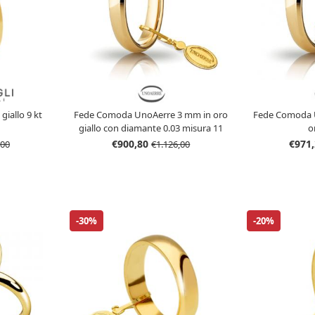
giallo 9 kt
Fede Comoda UnoAerre 3 mm in oro
Fede Comoda 
giallo con diamante 0.03 misura 11
o
€900,80
€971
,00
€1.126,00
-30%
-20%