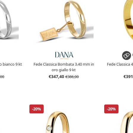
o bianco 9 kt
Fede Classica Bombata 3.40 mm in
Fede Classica 4
oro giallo 9 kt
€347,40
€391
,00
€386,00
-20%
-20%