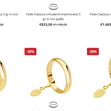
 3 gr in oro
Fede Classica Unoaerre mantovana 5
Fede Classica 
gr in oro giallo
€833,00
€1.66
,00
€1.190,00
-30%
-30%