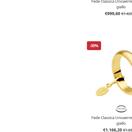
Fede Classica Unoaerre 
giallo
€999,60
€1.42
-30%
Fede Classica Unoaerre 
giallo
€1.166,20
€1.6