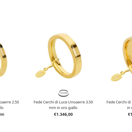
oaerre 2.50
Fede Cerchi di Luce Unoaerre 3.50
Fede Cerchi d
lo
mm in oro giallo
in 
€1.346,00
€
,00