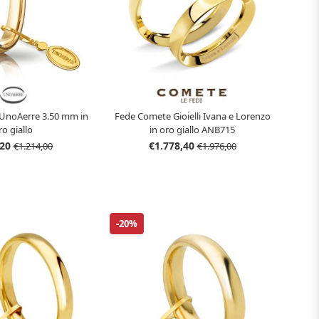
UnoAerre 3.50 mm in
Fede Comete Gioielli Ivana e Lorenzo
ro giallo
in oro giallo ANB715
,20
€1.778,40
€1.214,00
€1.976,00
-20%