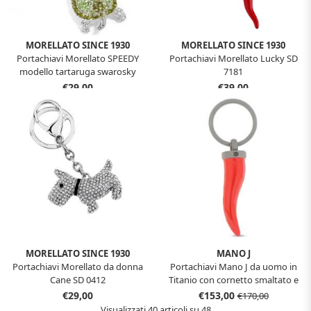
MORELLATO SINCE 1930
MORELLATO SINCE 1930
Portachiavi Morellato SPEEDY
Portachiavi Morellato Lucky SD
modello tartaruga swarosky
7181
SD0339
€29,00
€39,00
MORELLATO SINCE 1930
MANO J
Portachiavi Morellato da donna
Portachiavi Mano J da uomo in
Cane SD 0412
Titanio con cornetto smaltato e
diamante nero
€29,00
€153,00
€170,00
Visualizzati 40 articoli su 48