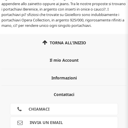
appendere allo zainetto oppure ai jeans. Tra le nostre proposte si trovano
i portachiavi Berenice, in argento con inserti in onice o caucci?. I
portachiavi pi? sfiziosi che trovate su Gioielloro sono indubbiamente i
portachiavi Opera Collection, in argento 925/000, rigorosamente rifiniti a
mano, ci? per rendere unico ogni singolo portachiavi.
TORNA ALL'INIZIO
Il mio Account
Informazioni
Chi siamo
Contattaci
Guida all'acquisto
Privacy
Cookies
CHIAMACI
Spedizioni
Pagamenti
INVIA UN EMAIL
Scalapay