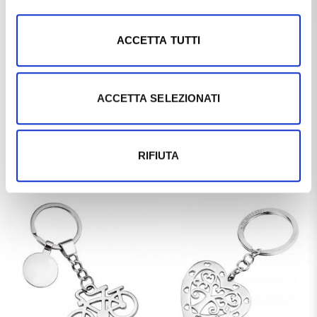
ACCETTA TUTTI
ACCETTA SELEZIONATI
MORELLATO SINCE 1930
MORELLATO SINCE 1930
RIFIUTA
Portachiavi Morellato da donna
Portachiavi Morellato da donna
Travel SD 5702
Magic SD 0393
€29,00
€32,00