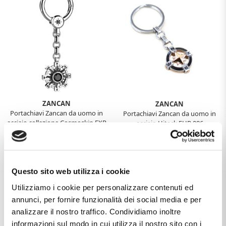
ZANCAN
ZANCAN
Portachiavi Zancan da uomo in
Portachiavi Zancan da uomo in
acciaio collezione Cosmoskin EXP
acciaio Hiteck EHP 086
088
€214,20
€88,20
€238,00
€98,00
-25%
-25%
Questo sito web utilizza i cookie
Utilizziamo i cookie per personalizzare contenuti ed
annunci, per fornire funzionalità dei social media e per
analizzare il nostro traffico. Condividiamo inoltre
informazioni sul modo in cui utilizza il nostro sito con i