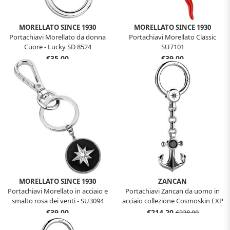
MORELLATO SINCE 1930
MORELLATO SINCE 1930
Portachiavi Morellato da donna
Portachiavi Morellato Classic
Cuore - Lucky SD 8524
SU7101
€35,00
€39,00
MORELLATO SINCE 1930
ZANCAN
Portachiavi Morellato in acciaio e
Portachiavi Zancan da uomo in
smalto rosa dei venti - SU3094
acciaio collezione Cosmoskin EXP
089
€39,00
€214,20
€238,00