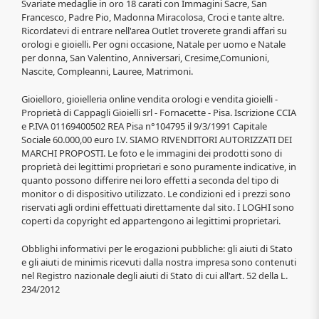
Svariate medaglie in oro 18 carati con Immagini Sacre, San
Francesco, Padre Pio, Madonna Miracolosa, Croci e tante altre.
Ricordatevi di entrare nell'area Outlet troverete grandi affari su
orologi e gioielli. Per ogni occasione, Natale per uomo e Natale
per donna, San Valentino, Anniversari, Cresime,Comunioni,
Nascite, Compleanni, Lauree, Matrimoni.
Gioielloro, gioielleria online vendita orologi e vendita gioielli -
Proprietà di Cappagli Gioielli srl - Fornacette - Pisa. Iscrizione CCIA
e P.IVA 01169400502 REA Pisa n°104795 il 9/3/1991 Capitale
Sociale 60.000,00 euro I.V. SIAMO RIVENDITORI AUTORIZZATI DEI
MARCHI PROPOSTI. Le foto e le immagini dei prodotti sono di
proprietà dei legittimi proprietari e sono puramente indicative, in
quanto possono differire nei loro effetti a seconda del tipo di
monitor o di dispositivo utilizzato. Le condizioni ed i prezzi sono
riservati agli ordini effettuati direttamente dal sito. I LOGHI sono
coperti da copyright ed appartengono ai legittimi proprietari.
Obblighi informativi per le erogazioni pubbliche: gli aiuti di Stato
e gli aiuti de minimis ricevuti dalla nostra impresa sono contenuti
nel Registro nazionale degli aiuti di Stato di cui all'art. 52 della L.
234/2012