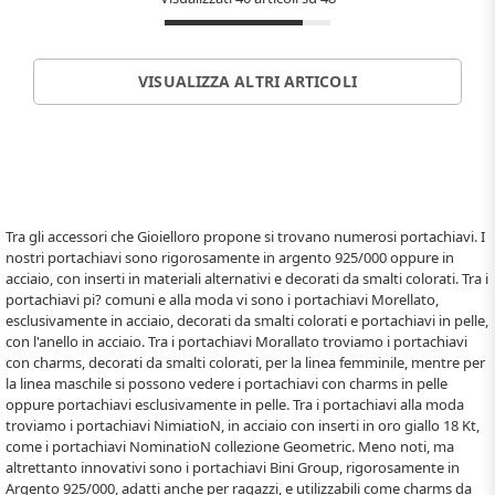
VISUALIZZA ALTRI ARTICOLI
Tra gli accessori che Gioielloro propone si trovano numerosi portachiavi. I
nostri portachiavi sono rigorosamente in argento 925/000 oppure in
acciaio, con inserti in materiali alternativi e decorati da smalti colorati. Tra i
portachiavi pi? comuni e alla moda vi sono i portachiavi Morellato,
esclusivamente in acciaio, decorati da smalti colorati e portachiavi in pelle,
con l'anello in acciaio. Tra i portachiavi Morallato troviamo i portachiavi
con charms, decorati da smalti colorati, per la linea femminile, mentre per
la linea maschile si possono vedere i portachiavi con charms in pelle
oppure portachiavi esclusivamente in pelle. Tra i portachiavi alla moda
troviamo i portachiavi NimiatioN, in acciaio con inserti in oro giallo 18 Kt,
come i portachiavi NominatioN collezione Geometric. Meno noti, ma
altrettanto innovativi sono i portachiavi Bini Group, rigorosamente in
Argento 925/000, adatti anche per ragazzi, e utilizzabili come charms da