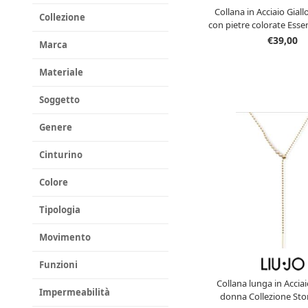
Collana in Acciaio Gial
Collezione
con pietre colorate Ess
Liu Jo LJ289
€39,00
Marca
Materiale
Soggetto
Genere
Cinturino
Colore
Tipologia
Movimento
Funzioni
Collana lunga in Acciai
Impermeabilità
donna Collezione Ston