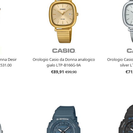
onna Desir
Orologio Casio da Donna analogico
Orologio Casi
531.00
gialo LTP-B166G-9A
silver 
€89,91
€71
€99,90