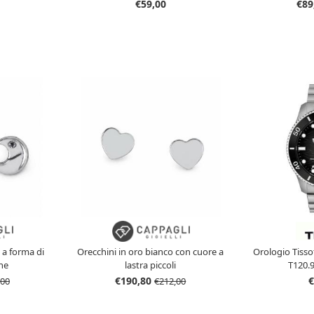
Essential Woman Liu Jo LJ2792
Essential W
€59,00
€89
 a forma di
Orecchini in oro bianco con cuore a
Orologio Tiss
ne
lastra piccoli
T120.
€190,80
€
,00
€212,00