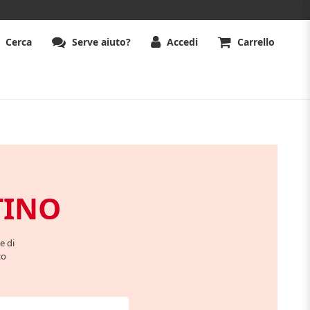
Cerca
Serve aiuto?
Accedi
Carrello
TINO
e di
co