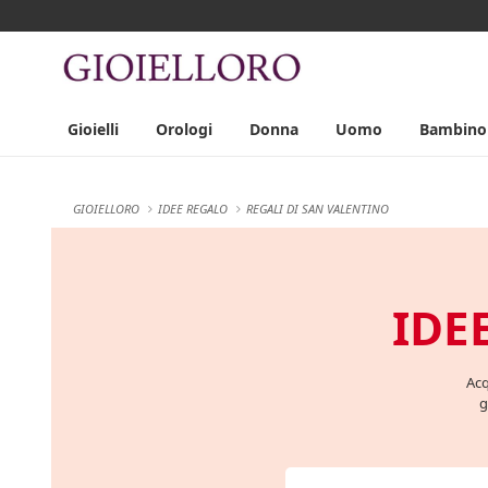
Gioielli
Orologi
Donna
Uomo
Bambino
GIOIELLORO
IDEE REGALO
REGALI DI SAN VALENTINO
IDE
Acq
g