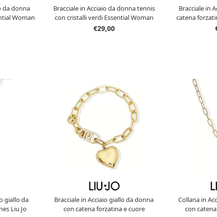
lo da donna
Bracciale in Acciaio da donna tennis
Bracciale in 
ential Woman
con cristalli verdi Essential Woman
catena forzatin
8
Liu Jo LJ2420
Woman 
€29,00
o giallo da
Bracciale in Acciaio giallo da donna
Collana in Ac
es Liu Jo
con catena forzatina e cuore
con catena