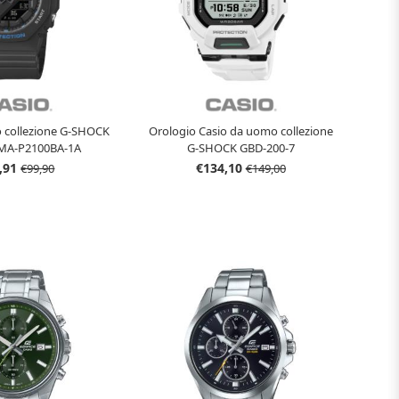
o collezione G-SHOCK
Orologio Casio da uomo collezione
GMA-P2100BA-1A
G-SHOCK GBD-200-7
,91
€134,10
€99,90
€149,00