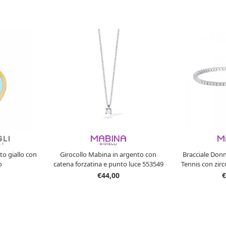
o giallo con
Girocollo Mabina in argento con
Bracciale Don
o
catena forzatina e punto luce 553549
Tennis con zir
€44,00
€