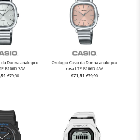
o da Donna analogico
Orologio Casio da Donna analogico
LTP-B166D-7AV
rosa LTP-B166D-4AV
,91
€71,91
€79,90
€79,90