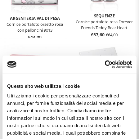
SEQUENZE
ARGENTERIA VAL DI PESA
Cornice portafoto rosa Forever
Cornice portafoto orsetto rosa
Friends Teddy Bear Heart
con palloncini 9x13
Collection
€57,60
€64,00
€44,00
Questo sito web utilizza i cookie
Utilizziamo i cookie per personalizzare contenuti ed
annunci, per fornire funzionalità dei social media e per
analizzare il nostro traffico. Condividiamo inoltre
ACCA
DISNEY
Diario portafoto nascita da
Album da bambina Minnie Mouse
informazioni sul modo in cui utilizza il nostro sito con i
bambina in argento
- album foto ricordo 15x20 cm
nostri partner che si occupano di analisi dei dati web,
€86,40
€96,00
€50,00
pubblicità e social media, i quali potrebbero combinarle