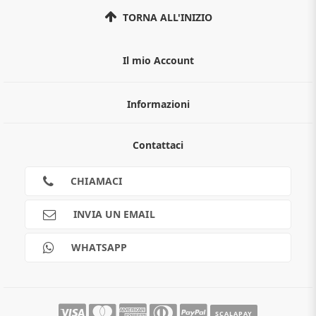
TORNA ALL'INIZIO
Il mio Account
Informazioni
Chi siamo
Contattaci
Guida all'acquisto
Privacy
Cookies
CHIAMACI
Spedizioni
Pagamenti
INVIA UN EMAIL
Scalapay
Reso gratuito
WHATSAPP
Contatti
Guide e informazioni
SCALAPAY