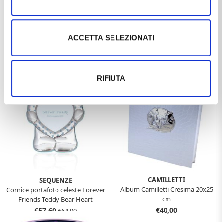
ARGENTERIA VAL DI PESA
ARGENTERIA VAL DI PESA
ACCETTA SELEZIONATI
Cornice portafoto orsetto cuore
Cornice portafoto orsetto celeste
rosa 13x18
con palloncini 9x13
€63,00
€44,00
€70,00
RIFIUTA
CAMILLETTI
SEQUENZE
Album Camilletti Cresima 20x25
Cornice portafoto celeste Forever
cm
Friends Teddy Bear Heart
Collection
€40,00
€57,60
€64,00