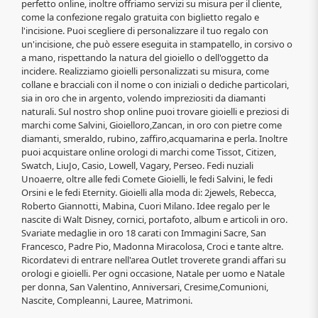
perfetto online, inoltre offriamo servizi su misura per il cliente,
come la confezione regalo gratuita con biglietto regalo e
l'incisione. Puoi scegliere di personalizzare il tuo regalo con
un'incisione, che può essere eseguita in stampatello, in corsivo o
a mano, rispettando la natura del gioiello o dell'oggetto da
incidere. Realizziamo gioielli personalizzati su misura, come
collane e bracciali con il nome o con iniziali o dediche particolari,
sia in oro che in argento, volendo impreziositi da diamanti
naturali. Sul nostro shop online puoi trovare gioielli e preziosi di
marchi come Salvini, Gioielloro,Zancan, in oro con pietre come
diamanti, smeraldo, rubino, zaffiro,acquamarina e perla. Inoltre
puoi acquistare online orologi di marchi come Tissot, Citizen,
Swatch, LiuJo, Casio, Lowell, Vagary, Perseo. Fedi nuziali
Unoaerre, oltre alle fedi Comete Gioielli, le fedi Salvini, le fedi
Orsini e le fedi Eternity. Gioielli alla moda di: 2jewels, Rebecca,
Roberto Giannotti, Mabina, Cuori Milano. Idee regalo per le
nascite di Walt Disney, cornici, portafoto, album e articoli in oro.
Svariate medaglie in oro 18 carati con Immagini Sacre, San
Francesco, Padre Pio, Madonna Miracolosa, Croci e tante altre.
Ricordatevi di entrare nell'area Outlet troverete grandi affari su
orologi e gioielli. Per ogni occasione, Natale per uomo e Natale
per donna, San Valentino, Anniversari, Cresime,Comunioni,
Nascite, Compleanni, Lauree, Matrimoni.