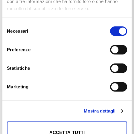
con altre informazioni che ha fornito loro o che hanno
raccolto dal suo utilizzo dei loro servizi.
Selezione
Necessari
del
consenso
Preferenze
ARGENTERIA VAL DI PESA
ACCA
Statistiche
Cornice portafoto orsetto cuore
Album portafoto da bambina in
rosa 9X13
argento
€46,00
€86,40
€96,00
Marketing
Mostra dettagli
ACCETTA TUTTI