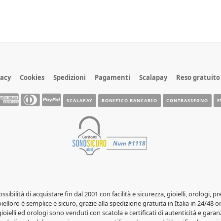
vacy
Cookies
Spedizioni
Pagamenti
Scalapay
Reso gratuito
SCALAPAY
BONIFICO BANCARIO
CONTRASSEGNO
F
possibilità di acquistare fin dal 2001 con facilità e sicurezza, gioielli, orolog
elloro è semplice e sicuro, grazie alla spedizione gratuita in Italia in 24/48 o
 gioielli ed orologi sono venduti con scatola e certificati di autenticità e garanz