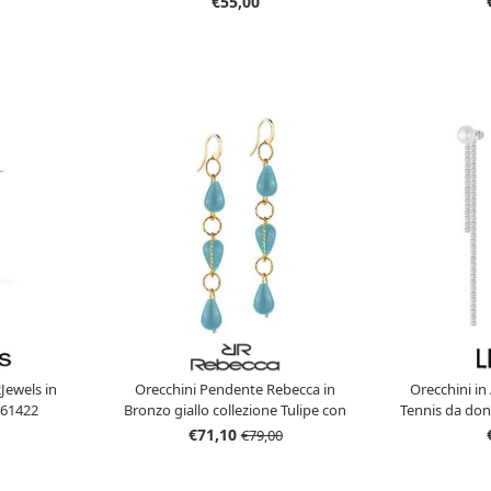
€55,00
Jewels in
Orecchini Pendente Rebecca in
Orecchini in
261422
Bronzo giallo collezione Tulipe con
Tennis da do
pietre colorate Azzurre
Liu
€71,10
€79,00