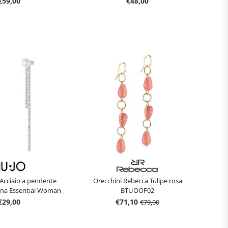
€59,00
€48,00
 Acciaio a pendente
Orecchini Rebecca Tulipe rosa
nna Essential Woman
BTUOOF02
 Jo LJ3020
€29,00
€71,10
€79,00