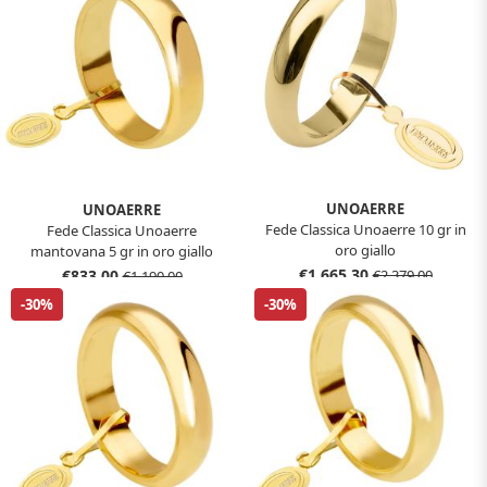
UNOAERRE
UNOAERRE
Fede Classica Unoaerre 10 gr in
Fede Classica Unoaerre
oro giallo
mantovana 5 gr in oro giallo
€1.665,30
€833,00
€2.379,00
€1.190,00
-30%
-30%