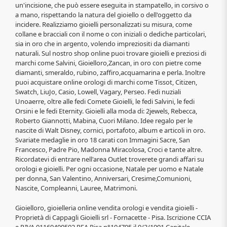
un'incisione, che può essere eseguita in stampatello, in corsivo o
a mano, rispettando la natura del gioiello o dell'oggetto da
incidere. Realizziamo gioielli personalizzati su misura, come
collane e bracciali con il nome o con iniziali o dediche particolari,
sia in oro che in argento, volendo impreziositi da diamanti
naturali. Sul nostro shop online puoi trovare gioielli e preziosi di
marchi come Salvini, Gioielloro,Zancan, in oro con pietre come
diamanti, smeraldo, rubino, zaffiro,acquamarina e perla. Inoltre
puoi acquistare online orologi di marchi come Tissot, Citizen,
Swatch, LiuJo, Casio, Lowell, Vagary, Perseo. Fedi nuziali
Unoaerre, oltre alle fedi Comete Gioielli, le fedi Salvini, le fedi
Orsini e le fedi Eternity. Gioielli alla moda di: 2jewels, Rebecca,
Roberto Giannotti, Mabina, Cuori Milano. Idee regalo per le
nascite di Walt Disney, cornici, portafoto, album e articoli in oro.
Svariate medaglie in oro 18 carati con Immagini Sacre, San
Francesco, Padre Pio, Madonna Miracolosa, Croci e tante altre.
Ricordatevi di entrare nell'area Outlet troverete grandi affari su
orologi e gioielli. Per ogni occasione, Natale per uomo e Natale
per donna, San Valentino, Anniversari, Cresime,Comunioni,
Nascite, Compleanni, Lauree, Matrimoni.
Gioielloro, gioielleria online vendita orologi e vendita gioielli -
Proprietà di Cappagli Gioielli srl - Fornacette - Pisa. Iscrizione CCIA
e P.IVA 01169400502 REA Pisa n°104795 il 9/3/1991 Capitale