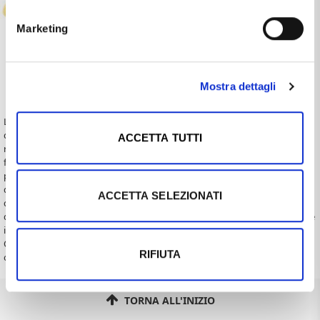
Marketing
UNOAERRE
UNOAERRE
Fede Classica Unoaerre 5 gr in oro
Fede Classica Unoaerre 5 gr in oro
bianco
giallo
€843,50
€833,00
€1.205,00
€1.190,00
Mostra dettagli
Le fedi Classiche Unoerre proposte sullo shop OnLine sono in oro giallo
come vuole la tradizione del matrimonio, ma anche in oro bianco e in oro
ACCETTA TUTTI
rosa tutte a finitura lucida. E' possibile anche acquistare la meravigliosa
fede Classica Unoaerre con 4 diamanti incastonati ai 4 poli, molto
particolare ed elegante. La particolarità che riscontriamo nell'acquisto di
queste fedi è he a seconda della misura, di un medesimo modello, non
ACCETTA SELEZIONATI
cambia il prezzo, cosa invece che accade per ogni altro tipo di fede;
questo perchè ogni misura di un modello ha il solito peso: le fedi classiche
in oro giallo infatti essitono nelle varianti di 3 - 4 - 5 - 6 - 7 - 8 - 10 grammi.
Ogni Fede Classica Unoaerre è consegnata con scatola e garanzia
RIFIUTA
originale Unoaerre.
TORNA ALL'INIZIO