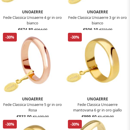
UNOAERRE
UNOAERRE
Fede Classica Unoaerre 4 gr in oro
Fede Classica Unoaerre 3 gr in oro
bianco
bianco
€674,80
€506,10
€964,00
€723,00
-30%
-30%
UNOAERRE
UNOAERRE
Fede Classica Unoaerre 5 gr in oro
Fede Classica Unoaerre
Rosa
mantovana 6 gr in oro giallo
€833,00
€999,60
€1.190,00
€1.428,00
-30%
-30%