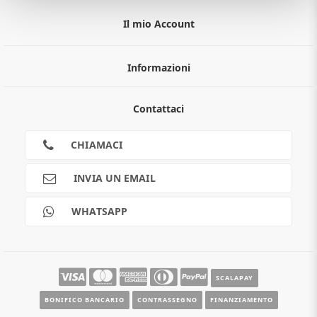
Il mio Account
Informazioni
Chi siamo
Contattaci
Guida all'acquisto
Privacy
Cookies
CHIAMACI
Spedizioni
Pagamenti
INVIA UN EMAIL
Scalapay
Reso gratuito
WHATSAPP
Contatti
Guide e informazioni
SCALAPAY
BONIFICO BANCARIO
CONTRASSEGNO
FINANZIAMENTO