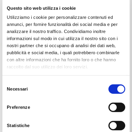
Questo sito web utilizza i cookie
Utilizziamo i cookie per personalizzare contenuti ed
annunci, per fornire funzionalità dei social media e per
analizzare il nostro traffico. Condividiamo inoltre
informazioni sul modo in cui utilizza il nostro sito con i
nostri partner che si occupano di analisi dei dati web,
pubblicità e social media, i quali potrebbero combinarle
UNOAERRE
UNOAERRE
con altre informazioni che ha fornito loro o che hanno
Fede Classica Unoaerre 7 gr in oro
Fede Classica Unoaerre 7 gr in oro
raccolto dal suo utilizzo dei loro servizi.
bianco
giallo
€1.180,90
€1.166,20
€1.687,00
€1.666,00
Selezione
-30%
-30%
Necessari
del
consenso
Preferenze
Statistiche