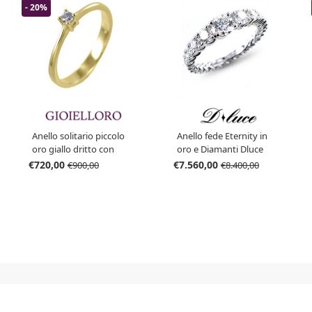
- 20%
Anello solitario piccolo
Anello fede Eternity in
oro giallo dritto con
oro e Diamanti Dluce
diamante 0.07 carati
collezione Grace
€720,00
€7.560,00
€900,00
€8.400,00