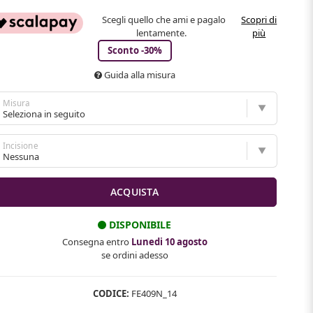
Scegli quello che ami e pagalo
Scopri di
lentamente.
più
Sconto -30%
Guida alla misura
Misura
Incisione
DISPONIBILE
Consegna entro
Lunedi 10 agosto
se ordini adesso
CODICE:
FE409N_14