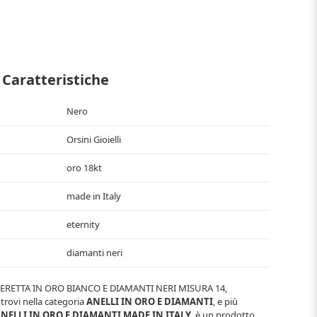
Caratteristiche
Nero
Orsini Gioielli
oro 18kt
made in Italy
eternity
diamanti neri
ERETTA IN ORO BIANCO E DIAMANTI NERI MISURA 14
,
 trovi nella categoria
ANELLI IN ORO E DIAMANTI
, e più
NELLI IN ORO E DIAMANTI MADE IN ITALY
, è un prodotto