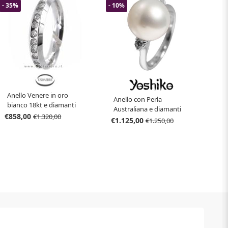
- 35%
- 10%
Anello Venere in oro
Anello con Perla
bianco 18kt e diamanti
Australiana e diamanti
0.60ct mis 15
€858,00
€1.320,00
sul gambo
€1.125,00
€1.250,00