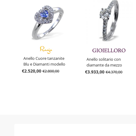
Anello Cuore tanzanite
Anello solitario con
Blu e Diamanti modello
diamante da mezzo
Tanzanja
€2.520,00
carato e diamanti sul
€2.800,00
€3.933,00
€4.370,00
gambo