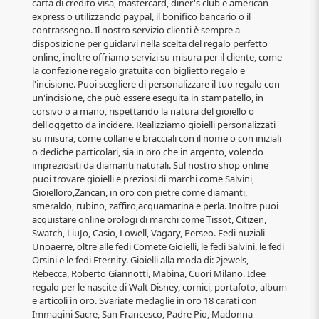
carta di credito visa, mastercard, diner's club e american
express o utilizzando paypal, il bonifico bancario o il
contrassegno. Il nostro servizio clienti è sempre a
disposizione per guidarvi nella scelta del regalo perfetto
online, inoltre offriamo servizi su misura per il cliente, come
la confezione regalo gratuita con biglietto regalo e
l'incisione. Puoi scegliere di personalizzare il tuo regalo con
un'incisione, che può essere eseguita in stampatello, in
corsivo o a mano, rispettando la natura del gioiello o
dell'oggetto da incidere. Realizziamo gioielli personalizzati
su misura, come collane e bracciali con il nome o con iniziali
o dediche particolari, sia in oro che in argento, volendo
impreziositi da diamanti naturali. Sul nostro shop online
puoi trovare gioielli e preziosi di marchi come Salvini,
Gioielloro,Zancan, in oro con pietre come diamanti,
smeraldo, rubino, zaffiro,acquamarina e perla. Inoltre puoi
acquistare online orologi di marchi come Tissot, Citizen,
Swatch, LiuJo, Casio, Lowell, Vagary, Perseo. Fedi nuziali
Unoaerre, oltre alle fedi Comete Gioielli, le fedi Salvini, le fedi
Orsini e le fedi Eternity. Gioielli alla moda di: 2jewels,
Rebecca, Roberto Giannotti, Mabina, Cuori Milano. Idee
regalo per le nascite di Walt Disney, cornici, portafoto, album
e articoli in oro. Svariate medaglie in oro 18 carati con
Immagini Sacre, San Francesco, Padre Pio, Madonna