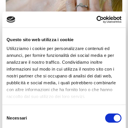
Questo sito web utilizza i cookie
Utilizziamo i cookie per personalizzare contenuti ed
Caratteristiche
annunci, per fornire funzionalità dei social media e per
analizzare il nostro traffico. Condividiamo inoltre
Carati Diamanti
0.36
informazioni sul modo in cui utilizza il nostro sito con i
nostri partner che si occupano di analisi dei dati web,
Collezione
Marilyn
pubblicità e social media, i quali potrebbero combinarle
Colore Diamanti
G
con altre informazioni che ha fornito loro o che hanno
raccolto dal suo utilizzo dei loro servizi.
Incastonatura
griffes
Marca
Gioielloro
Selezione
Necessari
del
Materiale
oro 18kt
consenso