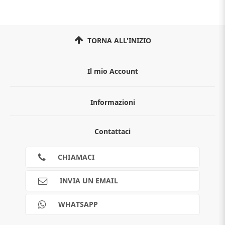
TORNA ALL'INIZIO
Il mio Account
Informazioni
Chi siamo
Contattaci
Guida all'acquisto
Privacy
Cookies
CHIAMACI
Spedizioni
Pagamenti
INVIA UN EMAIL
Scalapay
Reso gratuito
WHATSAPP
Contatti
Guide e informazioni