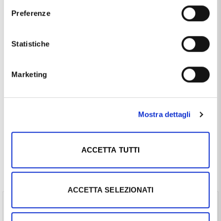
Produzione
made in Italy
Preferenze
Tipologia
solitario
Statistiche
Pietre / Gemme
diamanti
Questo articolo dal nome
ANELLO SOLITARIO IN ORO CON
Marketing
DIAMANTE CT. 0.36 G COLLEZIONE MARILYN
, distribuito dal
marchio
GIOIELLORO
, che trovi nella categoria
ANELLI IN
ORO E DIAMANTI
, e più precisamente nella sottocategoria
ANELLI IN ORO E DIAMANTI MADE IN ITALY
, è un
Mostra dettagli
prodotto che al momento ha disponibilità
DISPONIBILE
ed il
prezzo di questo prodotto è pari a
€ 1.824,00
.
ACCETTA TUTTI
Spesso comprati insieme
ACCETTA SELEZIONATI
Scatolina per anello a forma di Cuore (€ 10,00 ) -
Vedi prodotto