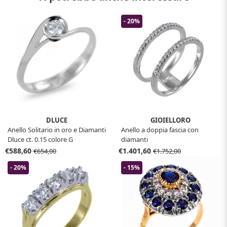
- 20%
DLUCE
GIOIELLORO
Anello Solitario in oro e Diamanti
Anello a doppia fascia con
Dluce ct. 0.15 colore G
diamanti
COLLEZIONE CALLA
€588,60
€1.401,60
€654,00
€1.752,00
- 20%
- 15%