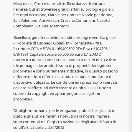
Miracolosa, Croci e tante altre. Ricordatevi di entrare
nell'area Outlet troverete grandi affari su orologi e gioielli.
Per ogni occasione, Natale per uomo e Natale per donna,
San Valentino, Anniversari, Cresime,Comunioni, Nascite,
Compleanni, Lauree, Matrimoni.
Gioielloro, gioielleria online vendita orologi e vendita gioielli
- Proprietà di Cappagli Gioielli srl - Fornacette - Pisa.
Iscrizione CCIA e P.IVA 01169400502 REA Pisa n°104795 il
9/3/1991 Capitale Sociale 60.000,00 euro I.V. SIAMO
RIVENDITORI AUTORIZZATI DEI MARCHI PROPOSTI. Le foto
e le immagini dei prodotti sono di proprietà dei legittimi
proprietari e sono puramente indicative, in quanto possono
differire nei loro effetti a seconda del tipo di monitor o di
dispositivo utilizzato. Le condizioni ed i prezzi sono riservati
agli ordini effettuati direttamente dal sito. I LOGHI sono
coperti da copyright ed appartengono ai legittimi
proprietari.
Obblighi informativi per le erogazioni pubbliche: gli aiuti di
Stato e gli aiuti de minimis ricevuti dalla nostra impresa
sono contenuti nel Registro nazionale degli aiuti di Stato di
cui all'art. 52 della L. 234/2012