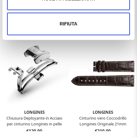
Fibbia Plongeur in Acciaio per
cinturino Longines Legend Diver
L649124616
€60,00
LONGINES
RIFIUTA
Cinturino Longines stampa
Coccodrillo - Originale 18mm
€90,00
LONGINES
LONGINES
Chiusura Deployante in Acciaio
Cinturino vero Coccodrillo
per cinturino Longines in pelle
Longines Originale 21mm
€120,00
€210,00