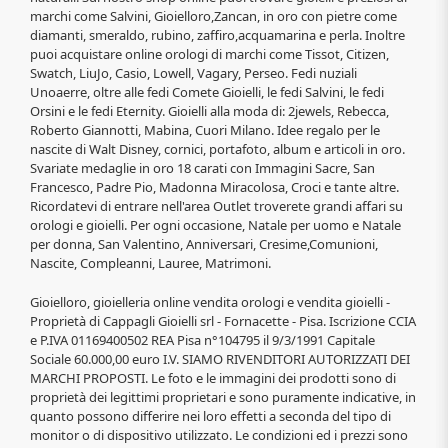
marchi come Salvini, Gioielloro,Zancan, in oro con pietre come
diamanti, smeraldo, rubino, zaffiro,acquamarina e perla. Inoltre
puoi acquistare online orologi di marchi come Tissot, Citizen,
Swatch, LiuJo, Casio, Lowell, Vagary, Perseo. Fedi nuziali
Unoaerre, oltre alle fedi Comete Gioielli, le fedi Salvini, le fedi
Orsini e le fedi Eternity. Gioielli alla moda di: 2jewels, Rebecca,
Roberto Giannotti, Mabina, Cuori Milano. Idee regalo per le
nascite di Walt Disney, cornici, portafoto, album e articoli in oro.
Svariate medaglie in oro 18 carati con Immagini Sacre, San
Francesco, Padre Pio, Madonna Miracolosa, Croci e tante altre.
Ricordatevi di entrare nell'area Outlet troverete grandi affari su
orologi e gioielli. Per ogni occasione, Natale per uomo e Natale
per donna, San Valentino, Anniversari, Cresime,Comunioni,
Nascite, Compleanni, Lauree, Matrimoni.
Gioielloro, gioielleria online vendita orologi e vendita gioielli -
Proprietà di Cappagli Gioielli srl - Fornacette - Pisa. Iscrizione CCIA
e P.IVA 01169400502 REA Pisa n°104795 il 9/3/1991 Capitale
Sociale 60.000,00 euro I.V. SIAMO RIVENDITORI AUTORIZZATI DEI
MARCHI PROPOSTI. Le foto e le immagini dei prodotti sono di
proprietà dei legittimi proprietari e sono puramente indicative, in
quanto possono differire nei loro effetti a seconda del tipo di
monitor o di dispositivo utilizzato. Le condizioni ed i prezzi sono