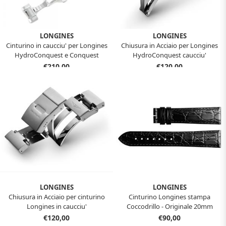
LONGINES
LONGINES
Cinturino in caucciu' per Longines
Chiusura in Acciaio per Longines
HydroConquest e Conquest
HydroConquest caucciu'
€210,00
€120,00
LONGINES
LONGINES
Chiusura in Acciaio per cinturino
Cinturino Longines stampa
Longines in caucciu'
Coccodrillo - Originale 20mm
misura XL
€120,00
€90,00