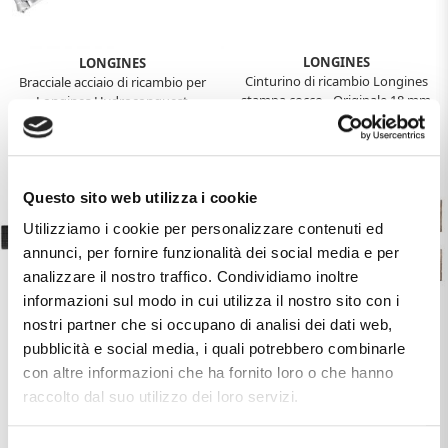
LONGINES
LONGINES
Cinturino di ricambio Longines
Bracciale acciaio di ricambio per
stampa cocco - Originale 18 mm
Longines Hydroconquest
originale 19 mm
€90,00
€220,00
Questo sito web utilizza i cookie
Utilizziamo i cookie per personalizzare contenuti ed
annunci, per fornire funzionalità dei social media e per
analizzare il nostro traffico. Condividiamo inoltre
informazioni sul modo in cui utilizza il nostro sito con i
nostri partner che si occupano di analisi dei dati web,
pubblicità e social media, i quali potrebbero combinarle
LONGINES
LONGINES
con altre informazioni che ha fornito loro o che hanno
Cinturino di ricambio per
Cinturino Longines stampa
raccolto dal suo utilizzo dei loro servizi.
Longines Belle Arti Originale 12
Coccodrillo - Originale 18mm
mm
€90,00
€90,00