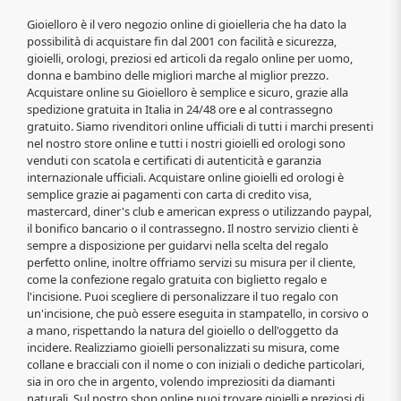
Gioielloro è il vero negozio online di gioielleria che ha dato la
possibilità di acquistare fin dal 2001 con facilità e sicurezza,
gioielli, orologi, preziosi ed articoli da regalo online per uomo,
donna e bambino delle migliori marche al miglior prezzo.
Acquistare online su Gioielloro è semplice e sicuro, grazie alla
spedizione gratuita in Italia in 24/48 ore e al contrassegno
gratuito. Siamo rivenditori online ufficiali di tutti i marchi presenti
nel nostro store online e tutti i nostri gioielli ed orologi sono
venduti con scatola e certificati di autenticità e garanzia
internazionale ufficiali. Acquistare online gioielli ed orologi è
semplice grazie ai pagamenti con carta di credito visa,
mastercard, diner's club e american express o utilizzando paypal,
il bonifico bancario o il contrassegno. Il nostro servizio clienti è
sempre a disposizione per guidarvi nella scelta del regalo
perfetto online, inoltre offriamo servizi su misura per il cliente,
come la confezione regalo gratuita con biglietto regalo e
l'incisione. Puoi scegliere di personalizzare il tuo regalo con
un'incisione, che può essere eseguita in stampatello, in corsivo o
a mano, rispettando la natura del gioiello o dell'oggetto da
incidere. Realizziamo gioielli personalizzati su misura, come
collane e bracciali con il nome o con iniziali o dediche particolari,
sia in oro che in argento, volendo impreziositi da diamanti
naturali. Sul nostro shop online puoi trovare gioielli e preziosi di