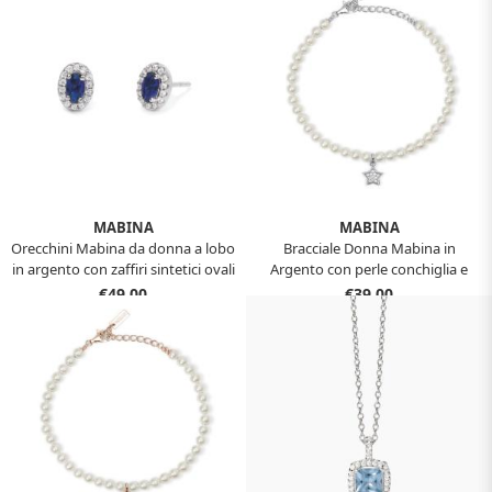
MABINA
MABINA
Orecchini Mabina da donna a lobo
Bracciale Donna Mabina in
in argento con zaffiri sintetici ovali
Argento con perle conchiglia e
563544
stella 533736
€49,00
€39,00