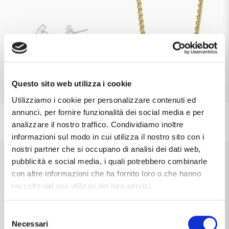
Questo sito web utilizza i cookie
Utilizziamo i cookie per personalizzare contenuti ed
MABINA
MABINA
annunci, per fornire funzionalità dei social media e per
Orecchini Mabina a pendente da
Collana uomo in argento dorato
analizzare il nostro traffico. Condividiamo inoltre
donna con perle coltivate e zirconi
catena spiga 553877
informazioni sul modo in cui utilizza il nostro sito con i
563970
€44,00
€159,00
nostri partner che si occupano di analisi dei dati web,
pubblicità e social media, i quali potrebbero combinarle
con altre informazioni che ha fornito loro o che hanno
raccolto dal suo utilizzo dei loro servizi.
Selezione
Necessari
del