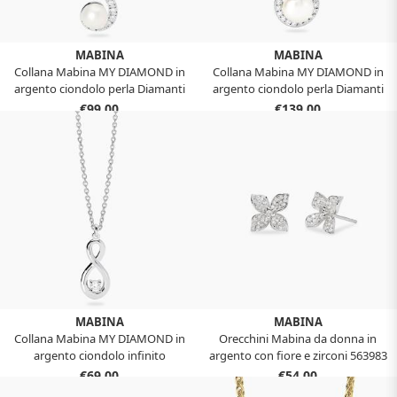
MABINA
MABINA
Collana Mabina MY DIAMOND in
Collana Mabina MY DIAMOND in
argento ciondolo perla Diamanti
argento ciondolo perla Diamanti
lab-grown 553924
lab-grown 553920
€99,00
€139,00
MABINA
MABINA
Collana Mabina MY DIAMOND in
Orecchini Mabina da donna in
argento ciondolo infinito
argento con fiore e zirconi 563983
Diamanti Lab-Grown 553919
€69,00
€54,00