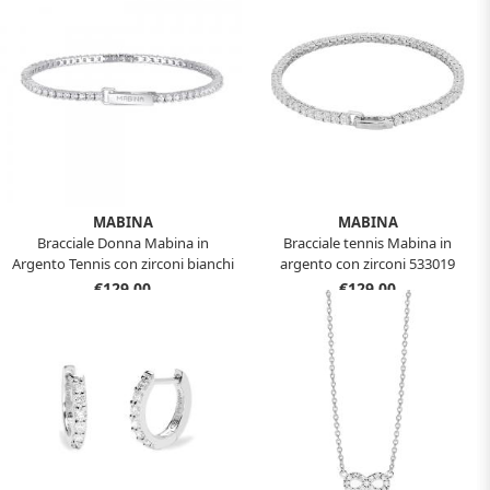
MABINA
MABINA
Bracciale Donna Mabina in
Bracciale tennis Mabina in
Argento Tennis con zirconi bianchi
argento con zirconi 533019
533355-17
€129,00
€129,00