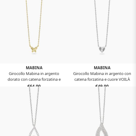
MABINA
MABINA
Girocollo Mabina in argento
Girocollo Mabina in argento con
dorato con catena forzatina e
catena forzatina e cuore VOILÀ
farfalla VOILÀ 553905
553904
€64,00
€49,00