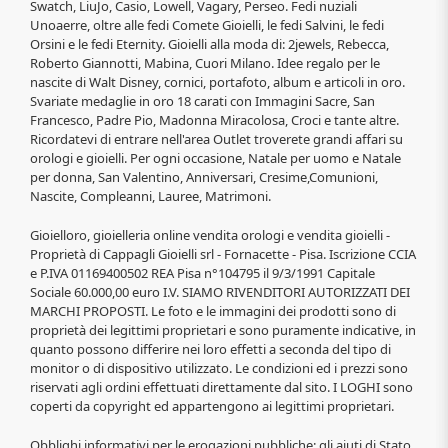
Swatch, LiuJo, Casio, Lowell, Vagary, Perseo. Fedi nuziali
Unoaerre, oltre alle fedi Comete Gioielli, le fedi Salvini, le fedi
Orsini e le fedi Eternity. Gioielli alla moda di: 2jewels, Rebecca,
Roberto Giannotti, Mabina, Cuori Milano. Idee regalo per le
nascite di Walt Disney, cornici, portafoto, album e articoli in oro.
Svariate medaglie in oro 18 carati con Immagini Sacre, San
Francesco, Padre Pio, Madonna Miracolosa, Croci e tante altre.
Ricordatevi di entrare nell'area Outlet troverete grandi affari su
orologi e gioielli. Per ogni occasione, Natale per uomo e Natale
per donna, San Valentino, Anniversari, Cresime,Comunioni,
Nascite, Compleanni, Lauree, Matrimoni.
Gioielloro, gioielleria online vendita orologi e vendita gioielli -
Proprietà di Cappagli Gioielli srl - Fornacette - Pisa. Iscrizione CCIA
e P.IVA 01169400502 REA Pisa n°104795 il 9/3/1991 Capitale
Sociale 60.000,00 euro I.V. SIAMO RIVENDITORI AUTORIZZATI DEI
MARCHI PROPOSTI. Le foto e le immagini dei prodotti sono di
proprietà dei legittimi proprietari e sono puramente indicative, in
quanto possono differire nei loro effetti a seconda del tipo di
monitor o di dispositivo utilizzato. Le condizioni ed i prezzi sono
riservati agli ordini effettuati direttamente dal sito. I LOGHI sono
coperti da copyright ed appartengono ai legittimi proprietari.
Obblighi informativi per le erogazioni pubbliche: gli aiuti di Stato