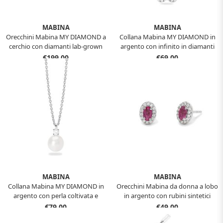
MABINA
MABINA
Orecchini Mabina MY DIAMOND a
Collana Mabina MY DIAMOND in
cerchio con diamanti lab-grown
argento con infinito in diamanti
0,025 carati 563993
lab-grown 0,009 carati 553922
€199,00
€69,00
MABINA
MABINA
Collana Mabina MY DIAMOND in
Orecchini Mabina da donna a lobo
argento con perla coltivata e
in argento con rubini sintetici
diamante lab-grown 0,08 carati
ovali 563650
€79,00
€49,00
553865