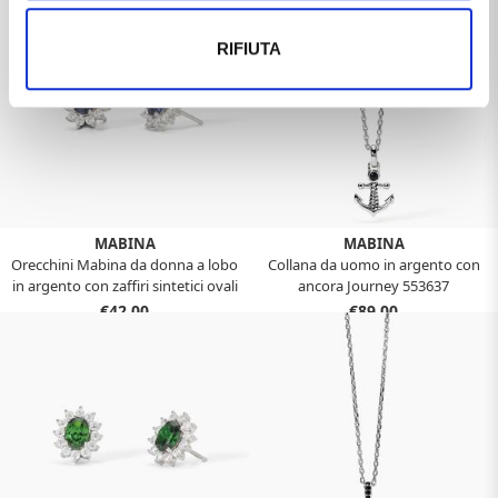
RIFIUTA
MABINA
MABINA
Orecchini Mabina da donna a lobo
Collana da uomo in argento con
in argento con zaffiri sintetici ovali
ancora Journey 553637
563716
€42,00
€89,00