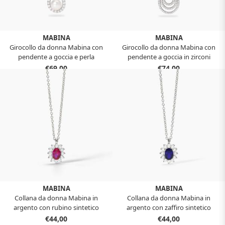
MABINA
MABINA
Girocollo da donna Mabina con
Girocollo da donna Mabina con
pendente a goccia e perla
pendente a goccia in zirconi
coltivata ONE 553884
GOCCIA DOPO GOCCIA 553883
€69,00
€74,00
MABINA
MABINA
Collana da donna Mabina in
Collana da donna Mabina in
argento con rubino sintetico
argento con zaffiro sintetico
taglio ovale e zirconi 553647
taglio ovale e zirconi 553646
€44,00
€44,00