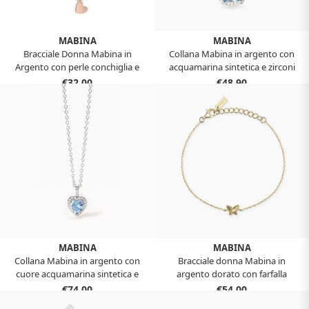
MABINA
MABINA
Bracciale Donna Mabina in
Collana Mabina in argento con
Argento con perle conchiglia e
acquamarina sintetica e zirconi
cuore placcato oro rosa 533734
bianchi 553786
€32,00
€48,90
MABINA
MABINA
Collana Mabina in argento con
Bracciale donna Mabina in
cuore acquamarina sintetica e
argento dorato con farfalla
zirconi bianchi 553729
534169
€74,00
€54,00