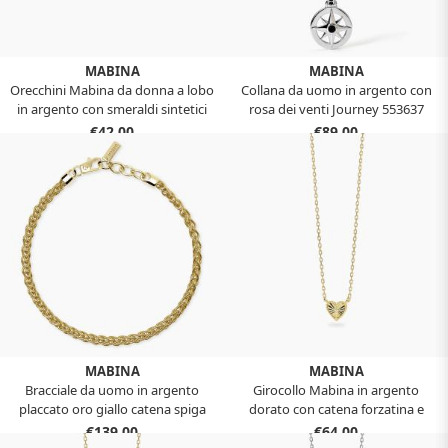
MABINA
MABINA
Orecchini Mabina da donna a lobo
Collana da uomo in argento con
in argento con smeraldi sintetici
rosa dei venti Journey 553637
ovali 563715
€42,00
€89,00
MABINA
MABINA
Bracciale da uomo in argento
Girocollo Mabina in argento
placcato oro giallo catena spiga
dorato con catena forzatina e
534158
cuore VOILÀ 553906
€139,00
€64,00