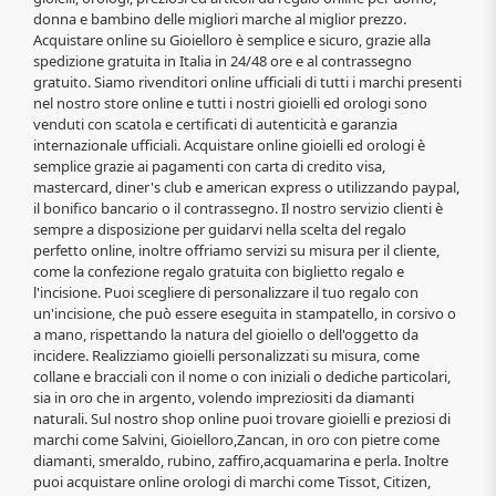
donna e bambino delle migliori marche al miglior prezzo.
Acquistare online su Gioielloro è semplice e sicuro, grazie alla
spedizione gratuita in Italia in 24/48 ore e al contrassegno
gratuito. Siamo rivenditori online ufficiali di tutti i marchi presenti
nel nostro store online e tutti i nostri gioielli ed orologi sono
venduti con scatola e certificati di autenticità e garanzia
internazionale ufficiali. Acquistare online gioielli ed orologi è
semplice grazie ai pagamenti con carta di credito visa,
mastercard, diner's club e american express o utilizzando paypal,
il bonifico bancario o il contrassegno. Il nostro servizio clienti è
sempre a disposizione per guidarvi nella scelta del regalo
perfetto online, inoltre offriamo servizi su misura per il cliente,
come la confezione regalo gratuita con biglietto regalo e
l'incisione. Puoi scegliere di personalizzare il tuo regalo con
un'incisione, che può essere eseguita in stampatello, in corsivo o
a mano, rispettando la natura del gioiello o dell'oggetto da
incidere. Realizziamo gioielli personalizzati su misura, come
collane e bracciali con il nome o con iniziali o dediche particolari,
sia in oro che in argento, volendo impreziositi da diamanti
naturali. Sul nostro shop online puoi trovare gioielli e preziosi di
marchi come Salvini, Gioielloro,Zancan, in oro con pietre come
diamanti, smeraldo, rubino, zaffiro,acquamarina e perla. Inoltre
puoi acquistare online orologi di marchi come Tissot, Citizen,