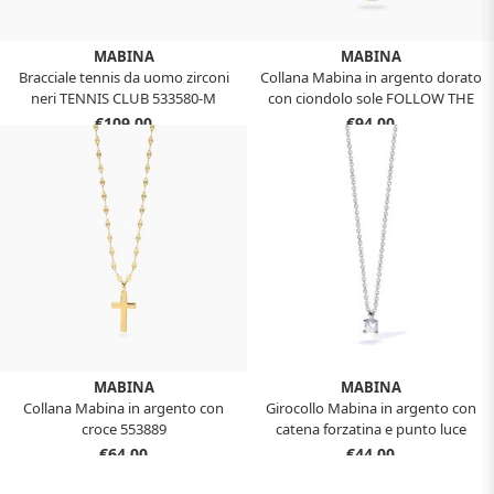
MABINA
MABINA
Bracciale tennis da uomo zirconi
Collana Mabina in argento dorato
neri TENNIS CLUB 533580-M
con ciondolo sole FOLLOW THE
SUN 553901
€109,00
€94,00
MABINA
MABINA
Collana Mabina in argento con
Girocollo Mabina in argento con
croce 553889
catena forzatina e punto luce
553549
€64,00
€44,00