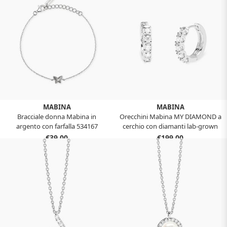
MABINA
MABINA
Bracciale donna Mabina in
Orecchini Mabina MY DIAMOND a
argento con farfalla 534167
cerchio con diamanti lab-grown
0,07 carati 563988
€39,00
€199,00