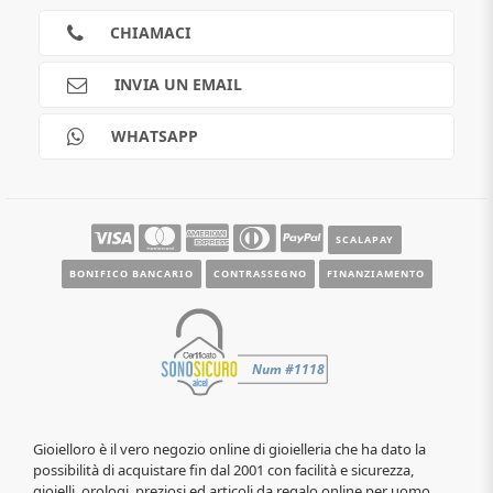
Privacy
Cookies
CHIAMACI
Spedizioni
Pagamenti
INVIA UN EMAIL
Scalapay
Reso gratuito
WHATSAPP
Contatti
Guide e informazioni
SCALAPAY
BONIFICO BANCARIO
CONTRASSEGNO
FINANZIAMENTO
Gioielloro è il vero negozio online di gioielleria che ha dato la
possibilità di acquistare fin dal 2001 con facilità e sicurezza,
gioielli, orologi, preziosi ed articoli da regalo online per uomo,