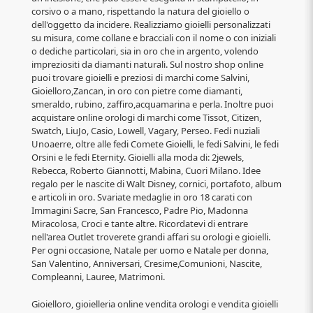
corsivo o a mano, rispettando la natura del gioiello o
dell'oggetto da incidere. Realizziamo gioielli personalizzati
su misura, come collane e bracciali con il nome o con iniziali
o dediche particolari, sia in oro che in argento, volendo
impreziositi da diamanti naturali. Sul nostro shop online
puoi trovare gioielli e preziosi di marchi come Salvini,
Gioielloro,Zancan, in oro con pietre come diamanti,
smeraldo, rubino, zaffiro,acquamarina e perla. Inoltre puoi
acquistare online orologi di marchi come Tissot, Citizen,
Swatch, LiuJo, Casio, Lowell, Vagary, Perseo. Fedi nuziali
Unoaerre, oltre alle fedi Comete Gioielli, le fedi Salvini, le fedi
Orsini e le fedi Eternity. Gioielli alla moda di: 2jewels,
Rebecca, Roberto Giannotti, Mabina, Cuori Milano. Idee
regalo per le nascite di Walt Disney, cornici, portafoto, album
e articoli in oro. Svariate medaglie in oro 18 carati con
Immagini Sacre, San Francesco, Padre Pio, Madonna
Miracolosa, Croci e tante altre. Ricordatevi di entrare
nell'area Outlet troverete grandi affari su orologi e gioielli.
Per ogni occasione, Natale per uomo e Natale per donna,
San Valentino, Anniversari, Cresime,Comunioni, Nascite,
Compleanni, Lauree, Matrimoni.
Gioielloro, gioielleria online vendita orologi e vendita gioielli