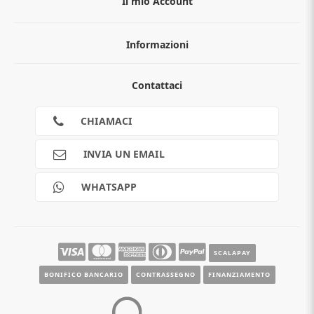
Il mio Account
Informazioni
Chi siamo
Contattaci
Guida all'acquisto
Privacy
Cookies
CHIAMACI
Spedizioni
Pagamenti
INVIA UN EMAIL
Scalapay
Reso gratuito
WHATSAPP
Contatti
Guide e informazioni
SCALAPAY
BONIFICO BANCARIO
CONTRASSEGNO
FINANZIAMENTO