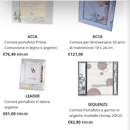
ACCA
ACCA
Cornice portafoto Prima
Cornice per Anniversario 50 anni
Comunione in legno e argento
di matrimonio 18 x 24 cm
22X22 cm
€76,49
€121,00
€85,00
LEADER
Cornice portafoto in lastra
SEQUENZE
argento
Cornice Portafoto a giorno in
€81,00
€90,00
argento modello Honey 20X25
cm
€82,80
€92,00