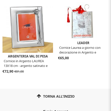
LEADER
Cornice Laurea a giorno con
decorazione in Argento e
ARGENTERIA VAL DI PESA
tessuto
€65,00
Cornice in Argento LAUREA
13X18 cm - argento satinato e
lucido
€72,90
€81,00
TORNA ALL'INIZIO