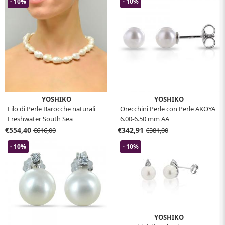
- 10%
- 10%
YOSHIKO
YOSHIKO
Filo di Perle Barocche naturali
Orecchini Perle con Perle AKOYA
Freshwater South Sea
6.00-6.50 mm AA
€554,40
€342,91
€616,00
€381,00
- 10%
- 10%
YOSHIKO