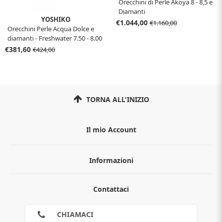
Orecchini di Perle Akoya 8 - 8,5 e
Diamanti
YOSHIKO
€1.044,00
€1.160,00
Orecchini Perle Acqua Dolce e
diamanti - Freshwater 7.50 - 8.00
mm
€381,60
€424,00
TORNA ALL'INIZIO
Il mio Account
Informazioni
Chi siamo
Contattaci
Guida all'acquisto
Privacy
Cookies
CHIAMACI