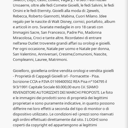
Unoaerre, oltre alle fedi Comete Gioielli, le fedi Salvini, le fedi
Orsini e le fedi Eternity. Gioielli alla moda di: 2jewels,
Rebecca, Roberto Giannotti, Mabina, Cuori Milano. Idee
regalo per le nascite di Walt Disney, cornici, portafoto, album
e articoli in oro. Svariate medaglie in oro 18 carati con
Immagini Sacre, San Francesco, Padre Pio, Madonna
Miracolosa, Croci e tante altre. Ricordatevi di entrare
nell'area Outlet troverete grandi affari su orologi e gioielli.
Per ogni occasione, Natale per uomo e Natale per donna,
San Valentino, Anniversari, Cresime,Comunioni, Nascite,
Compleanni, Lauree, Matrimoni.
Gioielloro, gioielleria online vendita orologi e vendita gioielli
- Proprietà di Cappagli Gioielli srl - Fornacette - Pisa.
Iscrizione CCIA e P.IVA 01169400502 REA Pisa n°104795 il
9/3/1991 Capitale Sociale 60.000,00 euro I.V. SIAMO
RIVENDITORI AUTORIZZATI DEI MARCHI PROPOSTI. Le foto
e le immagini dei prodotti sono di proprietà dei legittimi
proprietari e sono puramente indicative, in quanto possono
differire nei loro effetti a seconda del tipo di monitor o di
dispositivo utilizzato. Le condizioni ed i prezzi sono riservati
agli ordini effettuati direttamente dal sito. I LOGHI sono
coperti da copyright ed appartengono ai legittimi