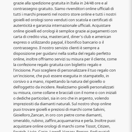
grazie alla spedizione gratuita in Italia in 24/48 ore e al
contrassegno gratuito. Siamo rivenditori online ufficiali di
tutti i marchi presenti nel nostro store online e tutti i nostri
gioielli ed orologi sono venduti con scatola e certificati di
autenticità e garanzia internazionale ufficiali. Acquistare
online gioielli ed orologi è semplice grazie ai pagamenti con
carta di credito visa, mastercard, diner's club e american
express o utilizzando paypal, il bonifico bancario o il
contrassegno. Il nostro servizio clienti è sempre a
disposizione per guidarvi nella scelta del regalo perfetto
online, inoltre offriamo servizi su misura per il cliente, come
la confezione regalo gratuita con biglietto regalo e
l'incisione. Puoi scegliere di personalizzare il tuo regalo con
un'incisione, che può essere eseguita in stampatello, in
corsivo o a mano, rispettando la natura del gioiello o
dell'oggetto da incidere. Realizziamo gioielli personalizzati
su misura, come collane e bracciali con il nome o con iniziali
o dediche particolari, sia in oro che in argento, volendo
impreziositi da diamanti naturali. Sul nostro shop online
puoi trovare gioielli e preziosi di marchi come Salvini,
Gioielloro,Zancan, in oro con pietre come diamanti,
smeraldo, rubino, zaffiro,acquamarina e perla. Inoltre puoi
acquistare online orologi di marchi come Tissot, Citizen,
Swatch, LiuJo, Casio, Lowell, Vagary, Perseo. Fedi nuziali