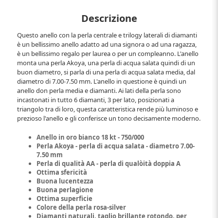
Descrizione
Questo anello con la perla centrale e trilogy laterali di diamanti
è un bellissimo anello adatto ad una signora o ad una ragazza,
è un bellissimo regalo per laurea o per un compleanno. L'anello
monta una perla Akoya, una perla di acqua salata quindi di un
buon diametro, si parla di una perla di acqua salata media, dal
diametro di 7.00-7.50 mm. L'anello in questione è quindi un
anello don perla media e diamanti. Ai lati della perla sono
incastonati in tutto 6 diamanti, 3 per lato, posizionati a
triangolo tra di loro, questa caratteristica rende più luminoso e
prezioso l'anello e gli conferisce un tono decisamente moderno.
Anello in oro bianco 18 kt - 750/000
Perla Akoya - perla di acqua salata - diametro 7.00-
7.50 mm
Perla di qualità AA - perla di qualòità doppia A
Ottima sfericità
Buona lucentezza
Buona perlagione
Ottima superficie
Colore della perla rosa-silver
Diamanti naturali, taglio brillante rotondo, per