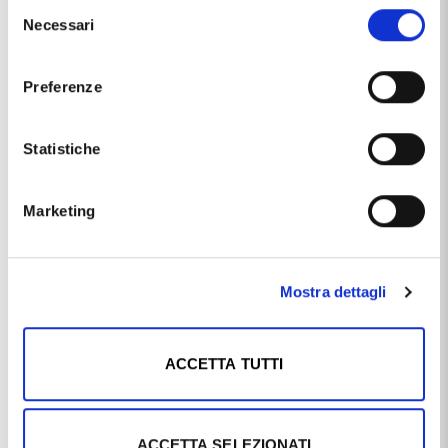
Selezione
Necessari
del
Carati Diamanti neri
0.06
consenso
Marca
Yoshiko
Preferenze
Materiale
oro 18kt
Statistiche
Produzione
made in Italy
Pietre / Gemme
diamanti
Marketing
perla
Questo articolo dal nome
ANELLO CON PERLA AKOYA 7.00 -
Mostra dettagli
7.50 E DIAMANTI
, distribuito dal marchio
YOSHIKO
, che
trovi nella categoria
PERLE
, e più precisamente nella
sottocategoria
PERLE YOSHIKO
, è un prodotto al momento
ACCETTA TUTTI
non disponibile ed il prezzo di questo prodotto è pari a
€
544,50
.
ACCETTA SELEZIONATI