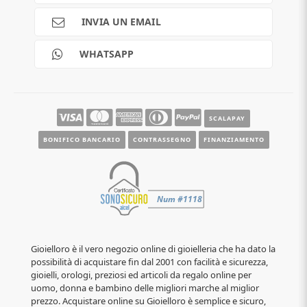
Spedizioni
Pagamenti
INVIA UN EMAIL
Scalapay
Reso gratuito
WHATSAPP
Contatti
Guide e informazioni
SCALAPAY
BONIFICO BANCARIO
CONTRASSEGNO
FINANZIAMENTO
Gioielloro è il vero negozio online di gioielleria che ha dato la
possibilità di acquistare fin dal 2001 con facilità e sicurezza,
gioielli, orologi, preziosi ed articoli da regalo online per
uomo, donna e bambino delle migliori marche al miglior
prezzo. Acquistare online su Gioielloro è semplice e sicuro,