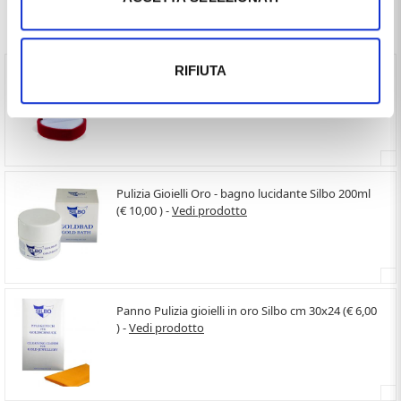
Spesso comprati insieme
RIFIUTA
Scatolina per anello a forma di Cuore (€ 10,00 ) -
Vedi prodotto
Pulizia Gioielli Oro - bagno lucidante Silbo 200ml
(€ 10,00 ) -
Vedi prodotto
Panno Pulizia gioielli in oro Silbo cm 30x24 (€ 6,00
) -
Vedi prodotto