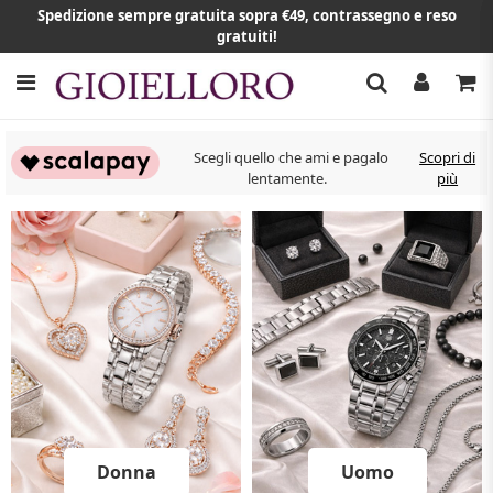
Spedizione sempre gratuita sopra €49, contrassegno e reso
gratuiti!
Scegli quello che ami e pagalo
Scopri di
lentamente.
più
Donna
Uomo