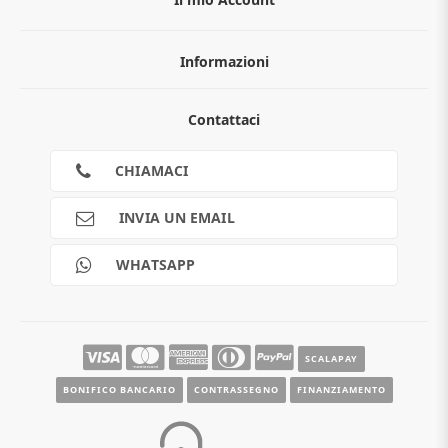
Informazioni
Chi siamo
Contattaci
Guida all'acquisto
Privacy
Cookies
CHIAMACI
Spedizioni
Pagamenti
INVIA UN EMAIL
Scalapay
Reso gratuito
WHATSAPP
Contatti
Guide e informazioni
SCALAPAY
BONIFICO BANCARIO
CONTRASSEGNO
FINANZIAMENTO