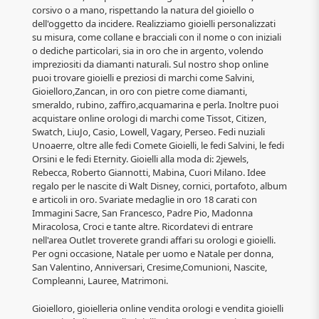
corsivo o a mano, rispettando la natura del gioiello o
dell'oggetto da incidere. Realizziamo gioielli personalizzati
su misura, come collane e bracciali con il nome o con iniziali
o dediche particolari, sia in oro che in argento, volendo
impreziositi da diamanti naturali. Sul nostro shop online
puoi trovare gioielli e preziosi di marchi come Salvini,
Gioielloro,Zancan, in oro con pietre come diamanti,
smeraldo, rubino, zaffiro,acquamarina e perla. Inoltre puoi
acquistare online orologi di marchi come Tissot, Citizen,
Swatch, LiuJo, Casio, Lowell, Vagary, Perseo. Fedi nuziali
Unoaerre, oltre alle fedi Comete Gioielli, le fedi Salvini, le fedi
Orsini e le fedi Eternity. Gioielli alla moda di: 2jewels,
Rebecca, Roberto Giannotti, Mabina, Cuori Milano. Idee
regalo per le nascite di Walt Disney, cornici, portafoto, album
e articoli in oro. Svariate medaglie in oro 18 carati con
Immagini Sacre, San Francesco, Padre Pio, Madonna
Miracolosa, Croci e tante altre. Ricordatevi di entrare
nell'area Outlet troverete grandi affari su orologi e gioielli.
Per ogni occasione, Natale per uomo e Natale per donna,
San Valentino, Anniversari, Cresime,Comunioni, Nascite,
Compleanni, Lauree, Matrimoni.
Gioielloro, gioielleria online vendita orologi e vendita gioielli