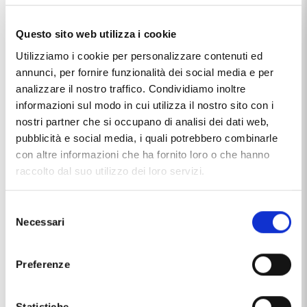
Carati Diamanti
0.05
Questo sito web utilizza i cookie
Carati Zaffiri
0.20
Utilizziamo i cookie per personalizzare contenuti ed
annunci, per fornire funzionalità dei social media e per
Colore Diamanti
G
analizzare il nostro traffico. Condividiamo inoltre
Incastonatura
baffetto
informazioni sul modo in cui utilizza il nostro sito con i
nostri partner che si occupano di analisi dei dati web,
Marca
Orsini Gioielli
pubblicità e social media, i quali potrebbero combinarle
con altre informazioni che ha fornito loro o che hanno
Materiale
oro 18kt
raccolto dal suo utilizzo dei loro servizi.
Produzione
made in Italy
Selezione
Tipologia
Fiore
Necessari
del
Pietre / Gemme
diamanti
consenso
Preferenze
zaffiro
Questo articolo dal nome
ANELLO CON ROSETTA DI ZAFFIRI
Statistiche