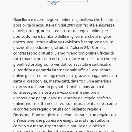
Gioielloro è il vero negozio online di gioielleria che ha dato la
possibilità di acquistare fin dal 2001 con facilità e sicurezza,
gioielli, orologi, preziosi ed articoli da regalo online per
uomo, donna e bambino delle migliori marche al miglior
prezzo. Acquistare online su Gioielloro è semplice e sicuro,
grazie alla spedizione gratuita in Italia in 24/48 ore e al
contrassegno gratuito. Siamo rivenditori online ufficiali di
tutti i marchi presenti nel nostro store online e tutti i nostri
gioielli ed orologi sono venduti con scatola e certificati di
autenticità e garanzia internazionale ufficiali. Acquistare
online gioielli ed orologi è semplice grazie ai pagamenti con
carta di credito visa, mastercard, diner's club e american
express o utilizzando paypal, il bonifico bancario o il
contrassegno. Il nostro servizio clienti è sempre a
disposizione per guidarvi nella scelta del regalo perfetto
online, inoltre offriamo servizi su misura per il cliente, come
la confezione regalo gratuita con biglietto regalo e
l'incisione. Puoi scegliere di personalizzare il tuo regalo con
un'incisione, che può essere eseguita in stampatello, in
corsivo o a mano, rispettando la natura del gioiello o
dell'oggetto da incidere. Realizziamo gioielli personalizzati