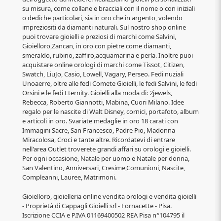
su misura, come collane e bracciali con il nome o con iniziali
o dediche particolari, sia in oro che in argento, volendo
impreziositi da diamanti naturali. Sul nostro shop online
puoi trovare gioielli e preziosi di marchi come Salvini,
Gioielloro,Zancan, in oro con pietre come diamanti,
smeraldo, rubino, zaffiro,acquamarina e perla. Inoltre puoi
acquistare online orologi di marchi come Tissot, Citizen,
Swatch, LiuJo, Casio, Lowell, Vagary, Perseo. Fedi nuziali
Unoaerre, oltre alle fedi Comete Gioielli, le fedi Salvini, le fedi
Orsini e le fedi Eternity. Gioielli alla moda di: 2jewels,
Rebecca, Roberto Giannotti, Mabina, Cuori Milano. Idee
regalo per le nascite di Walt Disney, cornici, portafoto, album
e articoli in oro. Svariate medaglie in oro 18 carati con
Immagini Sacre, San Francesco, Padre Pio, Madonna
Miracolosa, Croci e tante altre. Ricordatevi di entrare
nell'area Outlet troverete grandi affari su orologi e gioielli.
Per ogni occasione, Natale per uomo e Natale per donna,
San Valentino, Anniversari, Cresime,Comunioni, Nascite,
Compleanni, Lauree, Matrimoni.
Gioielloro, gioielleria online vendita orologi e vendita gioielli
- Proprietà di Cappagli Gioielli srl - Fornacette - Pisa.
Iscrizione CCIA e P.IVA 01169400502 REA Pisa n°104795 il