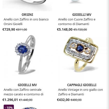
ORSINI
GIOIELLI MV
Anello con Zaffiro in oro bianco
Anello con Cuore Zaffiro e
Orsini Gioielli
contorno di Diamanti
€729,90
€5.148,00
€811,00
€5.720,00
GIOIELLI MV
CAPPAGLI GIOIELLI
Anello con Zaffiro centrale
Anello Vintage in oro giallo con
mezzo carato e contorno di
Zaffiro e Diamanti
diamanti
€1.296,01
€432,00
€1.440,00
€480,00
- 10%