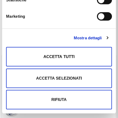
E DIAMANTE CENTRALE ORSINI GIOIELLI
, distribuito dal
marchio
ORSINI
, che trovi nella categoria
ANELLI IN ORO E
DIAMANTI
, e più precisamente nella sottocategoria
Marketing
ANELLI ZAFFIRO
, è un prodotto al momento non
disponibile ed il prezzo di questo prodotto è pari a
€ 766,80
.
Mostra dettagli
Spesso comprati insieme
ACCETTA TUTTI
Scatolina per anello a forma di Cuore (€ 10,00 ) -
Vedi prodotto
ACCETTA SELEZIONATI
Pulizia Gioielli Oro - bagno lucidante Silbo 200ml
RIFIUTA
(€ 10,00 ) -
Vedi prodotto