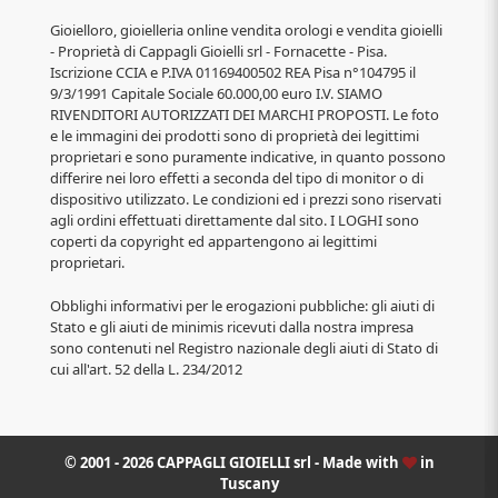
Gioielloro, gioielleria online vendita orologi e vendita gioielli
- Proprietà di Cappagli Gioielli srl - Fornacette - Pisa.
Iscrizione CCIA e P.IVA 01169400502 REA Pisa n°104795 il
9/3/1991 Capitale Sociale 60.000,00 euro I.V. SIAMO
RIVENDITORI AUTORIZZATI DEI MARCHI PROPOSTI. Le foto
e le immagini dei prodotti sono di proprietà dei legittimi
proprietari e sono puramente indicative, in quanto possono
differire nei loro effetti a seconda del tipo di monitor o di
dispositivo utilizzato. Le condizioni ed i prezzi sono riservati
agli ordini effettuati direttamente dal sito. I LOGHI sono
coperti da copyright ed appartengono ai legittimi
proprietari.
Obblighi informativi per le erogazioni pubbliche: gli aiuti di
Stato e gli aiuti de minimis ricevuti dalla nostra impresa
sono contenuti nel Registro nazionale degli aiuti di Stato di
cui all'art. 52 della L. 234/2012
© 2001 - 2026 CAPPAGLI GIOIELLI srl - Made with
in
Tuscany