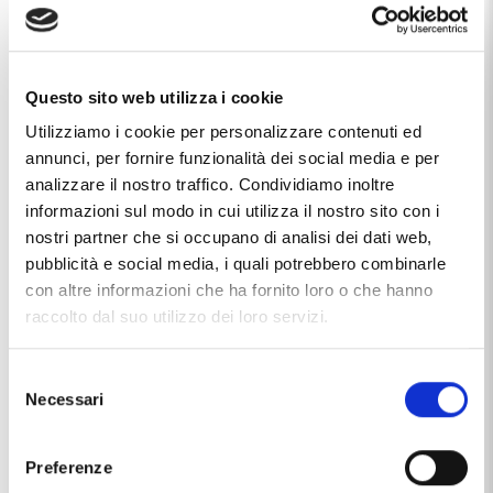
Questo sito web utilizza i cookie
Caratteristiche
Utilizziamo i cookie per personalizzare contenuti ed
annunci, per fornire funzionalità dei social media e per
Carati Diamanti
0.80
analizzare il nostro traffico. Condividiamo inoltre
informazioni sul modo in cui utilizza il nostro sito con i
Colore Diamanti
F
nostri partner che si occupano di analisi dei dati web,
pubblicità e social media, i quali potrebbero combinarle
Incastonatura
magic
con altre informazioni che ha fornito loro o che hanno
Marca
Dluce
raccolto dal suo utilizzo dei loro servizi.
Materiale
oro 18kt
Selezione
Necessari
del
Produzione
made in Italy
consenso
Tipologia
tre pietre
Preferenze
Pietre / Gemme
diamanti