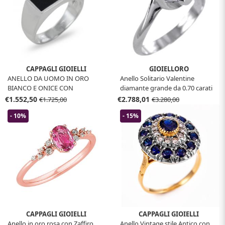
CAPPAGLI GIOIELLI
GIOIELLORO
ANELLO DA UOMO IN ORO
Anello Solitario Valentine
BIANCO E ONICE CON
diamante grande da 0.70 carati
DIAMANTE
colore F
€1.552,50
€2.788,01
€1.725,00
€3.280,00
- 10%
- 15%
CAPPAGLI GIOIELLI
CAPPAGLI GIOIELLI
Anello in oro rosa con Zaffiro
Anello Vintage stile Antico con