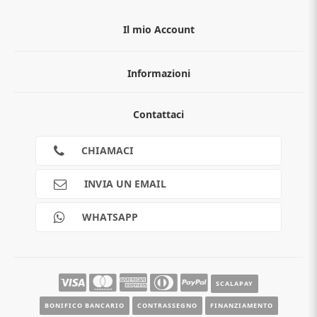
Il mio Account
Informazioni
Chi siamo
Contattaci
Guida all'acquisto
Privacy
Cookies
CHIAMACI
Spedizioni
Pagamenti
INVIA UN EMAIL
Scalapay
Reso gratuito
WHATSAPP
Contatti
Guide e informazioni
SCALAPAY
BONIFICO BANCARIO
CONTRASSEGNO
FINANZIAMENTO