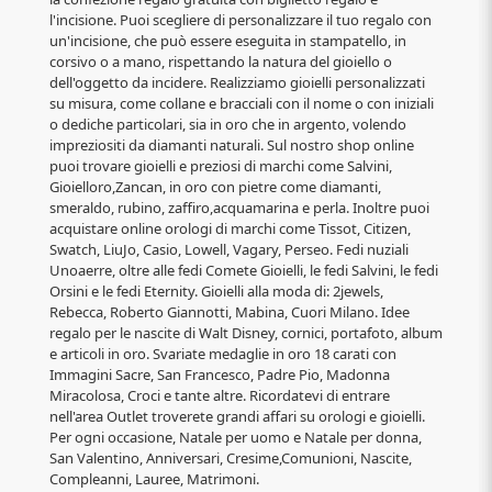
l'incisione. Puoi scegliere di personalizzare il tuo regalo con
un'incisione, che può essere eseguita in stampatello, in
corsivo o a mano, rispettando la natura del gioiello o
dell'oggetto da incidere. Realizziamo gioielli personalizzati
su misura, come collane e bracciali con il nome o con iniziali
o dediche particolari, sia in oro che in argento, volendo
impreziositi da diamanti naturali. Sul nostro shop online
puoi trovare gioielli e preziosi di marchi come Salvini,
Gioielloro,Zancan, in oro con pietre come diamanti,
smeraldo, rubino, zaffiro,acquamarina e perla. Inoltre puoi
acquistare online orologi di marchi come Tissot, Citizen,
Swatch, LiuJo, Casio, Lowell, Vagary, Perseo. Fedi nuziali
Unoaerre, oltre alle fedi Comete Gioielli, le fedi Salvini, le fedi
Orsini e le fedi Eternity. Gioielli alla moda di: 2jewels,
Rebecca, Roberto Giannotti, Mabina, Cuori Milano. Idee
regalo per le nascite di Walt Disney, cornici, portafoto, album
e articoli in oro. Svariate medaglie in oro 18 carati con
Immagini Sacre, San Francesco, Padre Pio, Madonna
Miracolosa, Croci e tante altre. Ricordatevi di entrare
nell'area Outlet troverete grandi affari su orologi e gioielli.
Per ogni occasione, Natale per uomo e Natale per donna,
San Valentino, Anniversari, Cresime,Comunioni, Nascite,
Compleanni, Lauree, Matrimoni.