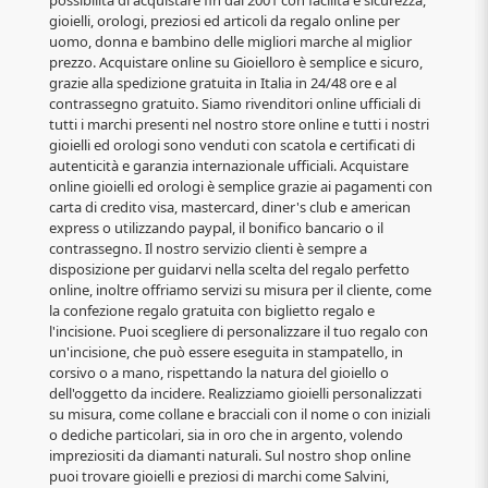
gioielli, orologi, preziosi ed articoli da regalo online per
uomo, donna e bambino delle migliori marche al miglior
prezzo. Acquistare online su Gioielloro è semplice e sicuro,
grazie alla spedizione gratuita in Italia in 24/48 ore e al
contrassegno gratuito. Siamo rivenditori online ufficiali di
tutti i marchi presenti nel nostro store online e tutti i nostri
gioielli ed orologi sono venduti con scatola e certificati di
autenticità e garanzia internazionale ufficiali. Acquistare
online gioielli ed orologi è semplice grazie ai pagamenti con
carta di credito visa, mastercard, diner's club e american
express o utilizzando paypal, il bonifico bancario o il
contrassegno. Il nostro servizio clienti è sempre a
disposizione per guidarvi nella scelta del regalo perfetto
online, inoltre offriamo servizi su misura per il cliente, come
la confezione regalo gratuita con biglietto regalo e
l'incisione. Puoi scegliere di personalizzare il tuo regalo con
un'incisione, che può essere eseguita in stampatello, in
corsivo o a mano, rispettando la natura del gioiello o
dell'oggetto da incidere. Realizziamo gioielli personalizzati
su misura, come collane e bracciali con il nome o con iniziali
o dediche particolari, sia in oro che in argento, volendo
impreziositi da diamanti naturali. Sul nostro shop online
puoi trovare gioielli e preziosi di marchi come Salvini,