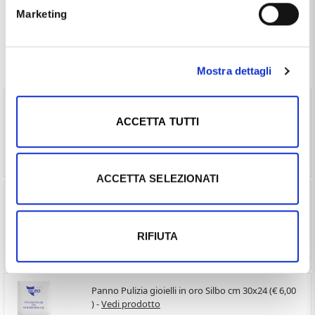
.
Marketing
Spesso comprati insieme
Mostra dettagli
Scatolina per anello a forma di Cuore (€ 10,00 ) -
Vedi prodotto
ACCETTA TUTTI
ACCETTA SELEZIONATI
Pulizia Gioielli Oro - bagno lucidante Silbo 200ml
(€ 10,00 ) -
Vedi prodotto
RIFIUTA
Panno Pulizia gioielli in oro Silbo cm 30x24 (€ 6,00
) -
Vedi prodotto