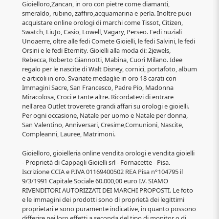
Gioielloro,Zancan, in oro con pietre come diamanti,
smeraldo, rubino, zaffiro,acquamarina e perla. Inoltre puoi
acquistare online orologi di marchi come Tissot, Citizen,
Swatch, LiuJo, Casio, Lowell, Vagary, Perseo. Fedi nuziali
Unoaerre, oltre alle fedi Comete Gioielli, le fedi Salvini, le fedi
Orsini e le fedi Eternity. Gioielli alla moda di: 2jewels,
Rebecca, Roberto Giannotti, Mabina, Cuori Milano. Idee
regalo per le nascite di Walt Disney, cornici, portafoto, album
e articoli in oro. Svariate medaglie in oro 18 carati con
Immagini Sacre, San Francesco, Padre Pio, Madonna
Miracolosa, Croci e tante altre. Ricordatevi di entrare
nell'area Outlet troverete grandi affari su orologi e gioielli.
Per ogni occasione, Natale per uomo e Natale per donna,
San Valentino, Anniversari, Cresime,Comunioni, Nascite,
Compleanni, Lauree, Matrimoni.
Gioielloro, gioielleria online vendita orologi e vendita gioielli
- Proprietà di Cappagli Gioielli srl - Fornacette - Pisa.
Iscrizione CCIA e P.IVA 01169400502 REA Pisa n°104795 il
9/3/1991 Capitale Sociale 60.000,00 euro I.V. SIAMO
RIVENDITORI AUTORIZZATI DEI MARCHI PROPOSTI. Le foto
e le immagini dei prodotti sono di proprietà dei legittimi
proprietari e sono puramente indicative, in quanto possono
differire nei loro effetti a seconda del tipo di monitor o di