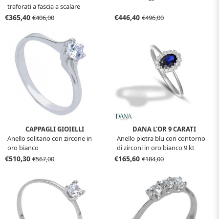
traforati a fascia a scalare
€365,40
€446,40
€406,00
€496,00
CAPPAGLI GIOIELLI
DANA L'OR 9 CARATI
Anello solitario con zircone in
Anello pietra blu con contorno
oro bianco
di zirconi in oro bianco 9 kt
€510,30
€165,60
€567,00
€184,00