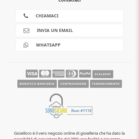
Guida all'acquisto
Privacy
Cookies
CHIAMACI
Spedizioni
Pagamenti
INVIA UN EMAIL
Scalapay
Reso gratuito
WHATSAPP
Contatti
Guide e informazioni
SCALAPAY
BONIFICO BANCARIO
CONTRASSEGNO
FINANZIAMENTO
Gioielloro è il vero negozio online di gioielleria che ha dato la
possibilità di acquistare fin dal 2001 con facilità e sicurezza,