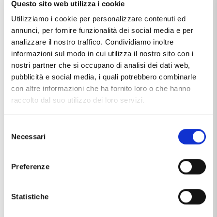
Questo sito web utilizza i cookie
Utilizziamo i cookie per personalizzare contenuti ed
annunci, per fornire funzionalità dei social media e per
Caratteristiche
analizzare il nostro traffico. Condividiamo inoltre
informazioni sul modo in cui utilizza il nostro sito con i
Marca
Cappagli Gioielli
nostri partner che si occupano di analisi dei dati web,
pubblicità e social media, i quali potrebbero combinarle
Materiale
oro 18kt
con altre informazioni che ha fornito loro o che hanno
Produzione
made in Italy
raccolto dal suo utilizzo dei loro servizi.
Tipologia
riviera
Selezione
Necessari
Pietre / Gemme
zirconi
del
consenso
Questo articolo dal nome
ANELLO RIVIERA CON ZIRCONI IN
Preferenze
ORO BIANCO
, distribuito dal marchio
CAPPAGLI GIOIELLI
,
che trovi nella categoria
ANELLI IN ORO
, e più
precisamente nella sottocategoria
ANELLI IN ORO MADE
Statistiche
IN ITALY
, è un prodotto che al momento ha disponibilità
10
/ 15 GIORNI
ed il prezzo di questo prodotto è pari a
€ 569,70