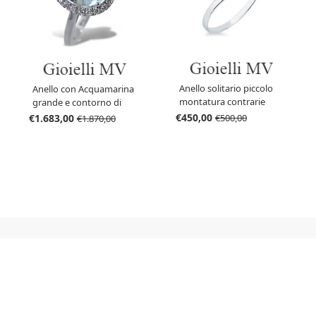
Anello solitario piccolo
Anello con Acquamarina
montatura contrarie
grande e contorno di
sfalsata
diamanti
€450,00
€1.683,00
€500,00
€1.870,00