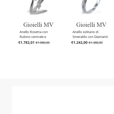
Anello Rosetta con
Anello solitario di
Rubino centrale e
Smeraldo con Diamanti
contorno di diamanti
sul gambo
€1.782,01
€1.242,00
€1.980,00
€1.380,00