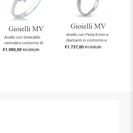
Anello con Perla 8 mm e
Anello con Smeraldo
diamanti in contorno e
centrale e contorno di
sul gambo
€1.737,00
€1.930,00
diamanti
€1.980,00
€2.200,00