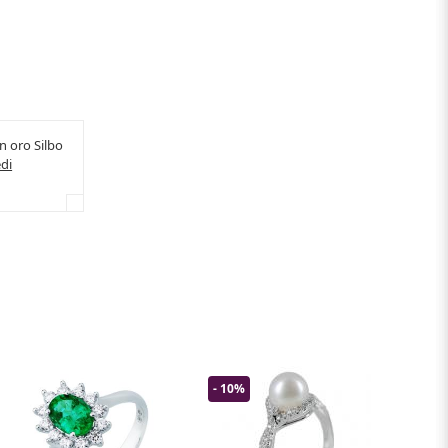
in oro Silbo
di
- 10%