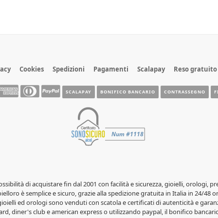
vacy
Cookies
Spedizioni
Pagamenti
Scalapay
Reso gratuito
SCALAPAY
BONIFICO BANCARIO
CONTRASSEGNO
F
possibilità di acquistare fin dal 2001 con facilità e sicurezza, gioielli, orolog
elloro è semplice e sicuro, grazie alla spedizione gratuita in Italia in 24/48 o
 gioielli ed orologi sono venduti con scatola e certificati di autenticità e garanz
rd, diner's club e american express o utilizzando paypal, il bonifico bancario 