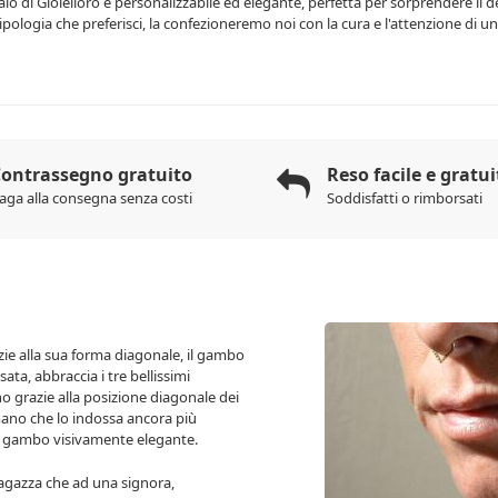
lo di Gioielloro è personalizzabile ed elegante, perfetta per sorprendere il d
 tipologia che preferisci, la confezioneremo noi con la cura e l'attenzione di una
ontrassegno gratuito
Reso facile e gratui
aga alla consegna senza costi
Soddisfatti o rimborsati
e alla sua forma diagonale, il gambo
ata, abbraccia i tre bellissimi
grazie alla posizione diagonale dei
 mano che lo indossa ancora più
suo gambo visivamente elegante.
agazza che ad una signora,