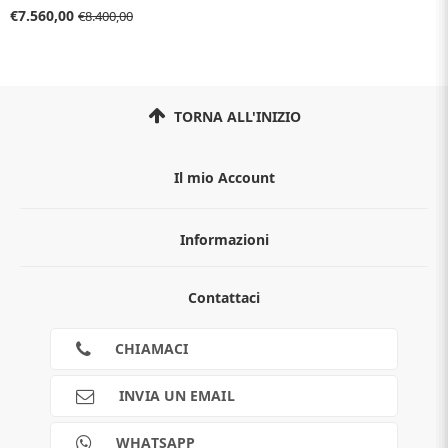
€7.560,00
€8.400,00
TORNA ALL'INIZIO
Il mio Account
Informazioni
Chi siamo
Contattaci
Guida all'acquisto
Privacy
Cookies
CHIAMACI
Spedizioni
Pagamenti
INVIA UN EMAIL
Scalapay
Reso gratuito
WHATSAPP