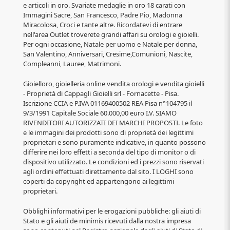
e articoli in oro. Svariate medaglie in oro 18 carati con
Immagini Sacre, San Francesco, Padre Pio, Madonna
Miracolosa, Croci e tante altre. Ricordatevi di entrare
nell'area Outlet troverete grandi affari su orologi e gioielli.
Per ogni occasione, Natale per uomo e Natale per donna,
San Valentino, Anniversari, Cresime,Comunioni, Nascite,
Compleanni, Lauree, Matrimoni.
Gioielloro, gioielleria online vendita orologi e vendita gioielli
- Proprietà di Cappagli Gioielli srl - Fornacette - Pisa.
Iscrizione CCIA e P.IVA 01169400502 REA Pisa n°104795 il
9/3/1991 Capitale Sociale 60.000,00 euro I.V. SIAMO
RIVENDITORI AUTORIZZATI DEI MARCHI PROPOSTI. Le foto
e le immagini dei prodotti sono di proprietà dei legittimi
proprietari e sono puramente indicative, in quanto possono
differire nei loro effetti a seconda del tipo di monitor o di
dispositivo utilizzato. Le condizioni ed i prezzi sono riservati
agli ordini effettuati direttamente dal sito. I LOGHI sono
coperti da copyright ed appartengono ai legittimi
proprietari.
Obblighi informativi per le erogazioni pubbliche: gli aiuti di
Stato e gli aiuti de minimis ricevuti dalla nostra impresa