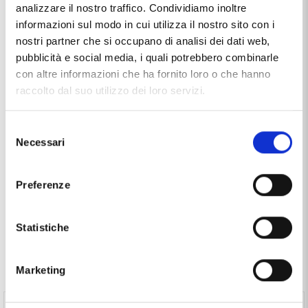
analizzare il nostro traffico. Condividiamo inoltre
Materiale
oro 18kt
informazioni sul modo in cui utilizza il nostro sito con i
Produzione
made in Italy
nostri partner che si occupano di analisi dei dati web,
pubblicità e social media, i quali potrebbero combinarle
Tipologia
tre pietre
con altre informazioni che ha fornito loro o che hanno
raccolto dal suo utilizzo dei loro servizi.
Pietre / Gemme
diamanti
Questo articolo dal nome
ANELLO TRILOGY IN ORO BIANCO
Selezione
E DIAMANTI CT 0.27 G VS
, distribuito dal marchio
CAPPAGLI
Necessari
del
GIOIELLI
, che trovi nella categoria
ANELLI IN ORO E
consenso
DIAMANTI
, e più precisamente nella sottocategoria
ANELLI IN ORO E DIAMANTI MADE IN ITALY
, è un
Preferenze
prodotto al momento non disponibile ed il prezzo di questo
prodotto è pari a
€ 800,00
.
Statistiche
Marketing
Spesso comprati insieme