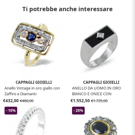
Ti potrebbe anche interessare
CAPPAGLI GIOIELLI
CAPPAGLI GIOIELLI
Anello Vintage in oro giallo con
ANELLO DA UOMO IN ORO
Zaffiro e Diamanti
BIANCO E ONICE CON
DIAMANTE
€432,00
€1.552,50
€480,00
€1.725,00
- 10%
- 20%