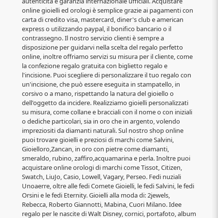
autenticità e garanzia internazionale ufficiali. Acquistare
online gioielli ed orologi è semplice grazie ai pagamenti con
carta di credito visa, mastercard, diner's club e american
express o utilizzando paypal, il bonifico bancario o il
contrassegno. Il nostro servizio clienti è sempre a
disposizione per guidarvi nella scelta del regalo perfetto
online, inoltre offriamo servizi su misura per il cliente, come
la confezione regalo gratuita con biglietto regalo e
l'incisione. Puoi scegliere di personalizzare il tuo regalo con
un'incisione, che può essere eseguita in stampatello, in
corsivo o a mano, rispettando la natura del gioiello o
dell'oggetto da incidere. Realizziamo gioielli personalizzati
su misura, come collane e bracciali con il nome o con iniziali
o dediche particolari, sia in oro che in argento, volendo
impreziositi da diamanti naturali. Sul nostro shop online
puoi trovare gioielli e preziosi di marchi come Salvini,
Gioielloro,Zancan, in oro con pietre come diamanti,
smeraldo, rubino, zaffiro,acquamarina e perla. Inoltre puoi
acquistare online orologi di marchi come Tissot, Citizen,
Swatch, LiuJo, Casio, Lowell, Vagary, Perseo. Fedi nuziali
Unoaerre, oltre alle fedi Comete Gioielli, le fedi Salvini, le fedi
Orsini e le fedi Eternity. Gioielli alla moda di: 2jewels,
Rebecca, Roberto Giannotti, Mabina, Cuori Milano. Idee
regalo per le nascite di Walt Disney, cornici, portafoto, album