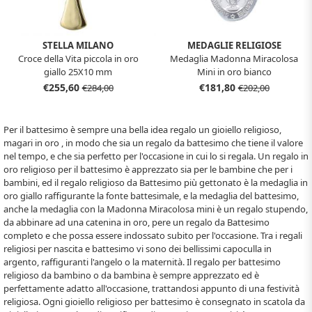
STELLA MILANO
MEDAGLIE RELIGIOSE
Croce della Vita piccola in oro
Medaglia Madonna Miracolosa
giallo 25X10 mm
Mini in oro bianco
€255,60
€181,80
€284,00
€202,00
Per il battesimo è sempre una bella idea regalo un gioiello religioso,
magari in oro , in modo che sia un regalo da battesimo che tiene il valore
nel tempo, e che sia perfetto per l'occasione in cui lo si regala. Un regalo in
oro religioso per il battesimo è apprezzato sia per le bambine che per i
bambini, ed il regalo religioso da Battesimo più gettonato è la medaglia in
oro giallo raffigurante la fonte battesimale, e la medaglia del battesimo,
anche la medaglia con la Madonna Miracolosa mini è un regalo stupendo,
da abbinare ad una catenina in oro, pere un regalo da Battesimo
completo e che possa essere indossato subito per l'occasione. Tra i regali
religiosi per nascita e battesimo vi sono dei bellissimi capoculla in
argento, raffiguranti l'angelo o la maternità. Il regalo per battesimo
religioso da bambino o da bambina è sempre apprezzato ed è
perfettamente adatto all'occasione, trattandosi appunto di una festività
religiosa. Ogni gioiello religioso per battesimo è consegnato in scatola da