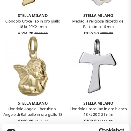
STELLA MILANO
STELLA MILANO
Ciondolo Croce Tao in oro giallo
Medaglia religiosa Ricordo del
18 kt 20X21 mm
Battesimo 16 mm
€514,20
€355,50
€530,00
€395,00
STELLA MILANO
STELLA MILANO
Ciondolo Angelo Cherubino -
Ciondolo Croce Tao in oro bianco
Angelo di Raffaello in oro giallo 18
18 kt 20 X 21 mm
kt
€410,40
€499,50
€456,00
€555,00