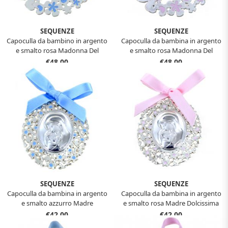
SEQUENZE
SEQUENZE
Capoculla da bambino in argento
Capoculla da bambina in argento
e smalto rosa Madonna Del
e smalto rosa Madonna Del
Ferruzzi
Ferruzzi
€48,00
€48,00
SEQUENZE
SEQUENZE
Capoculla da bambina in argento
Capoculla da bambina in argento
e smalto azzurro Madre
e smalto rosa Madre Dolcissima
Dolcissima
€42,00
€42,00