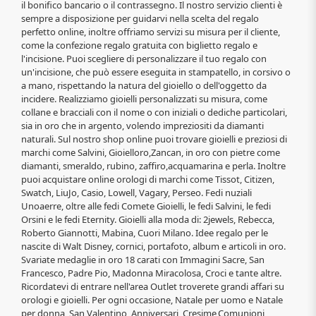
il bonifico bancario o il contrassegno. Il nostro servizio clienti è
sempre a disposizione per guidarvi nella scelta del regalo
perfetto online, inoltre offriamo servizi su misura per il cliente,
come la confezione regalo gratuita con biglietto regalo e
l'incisione. Puoi scegliere di personalizzare il tuo regalo con
un'incisione, che può essere eseguita in stampatello, in corsivo o
a mano, rispettando la natura del gioiello o dell'oggetto da
incidere. Realizziamo gioielli personalizzati su misura, come
collane e bracciali con il nome o con iniziali o dediche particolari,
sia in oro che in argento, volendo impreziositi da diamanti
naturali. Sul nostro shop online puoi trovare gioielli e preziosi di
marchi come Salvini, Gioielloro,Zancan, in oro con pietre come
diamanti, smeraldo, rubino, zaffiro,acquamarina e perla. Inoltre
puoi acquistare online orologi di marchi come Tissot, Citizen,
Swatch, LiuJo, Casio, Lowell, Vagary, Perseo. Fedi nuziali
Unoaerre, oltre alle fedi Comete Gioielli, le fedi Salvini, le fedi
Orsini e le fedi Eternity. Gioielli alla moda di: 2jewels, Rebecca,
Roberto Giannotti, Mabina, Cuori Milano. Idee regalo per le
nascite di Walt Disney, cornici, portafoto, album e articoli in oro.
Svariate medaglie in oro 18 carati con Immagini Sacre, San
Francesco, Padre Pio, Madonna Miracolosa, Croci e tante altre.
Ricordatevi di entrare nell'area Outlet troverete grandi affari su
orologi e gioielli. Per ogni occasione, Natale per uomo e Natale
per donna, San Valentino, Anniversari, Cresime,Comunioni,