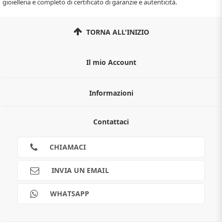
gioielleria e completo di certificato di garanzie e autenticità.
TORNA ALL'INIZIO
Il mio Account
Informazioni
Chi siamo
Contattaci
Guida all'acquisto
Privacy
Cookies
CHIAMACI
Spedizioni
Pagamenti
INVIA UN EMAIL
Scalapay
Reso gratuito
WHATSAPP
Contatti
Guide e informazioni