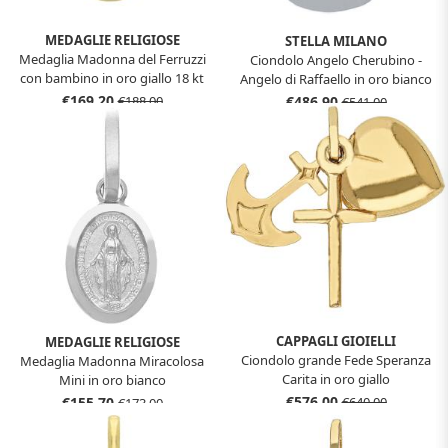
MEDAGLIE RELIGIOSE
STELLA MILANO
Medaglia Madonna del Ferruzzi
Ciondolo Angelo Cherubino -
con bambino in oro giallo 18 kt
Angelo di Raffaello in oro bianco
18 kt
€169,20
€486,90
€188,00
€541,00
CAPPAGLI GIOIELLI
MEDAGLIE RELIGIOSE
Ciondolo grande Fede Speranza
Medaglia Madonna Miracolosa
Carita in oro giallo
Mini in oro bianco
€576,00
€155,70
€640,00
€173,00