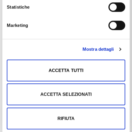
Ciondolo Medaglia con Angelo in
Medaglia religiosa in oro due
preghiera - in oro 18 kt
colori con Angelo Cherubino
Statistiche
16X20 mm
€406,90
€343,80
€414,00
€382,00
Marketing
Mostra dettagli
ACCETTA TUTTI
ACCETTA SELEZIONATI
MEDAGLIE RELIGIOSE
MEDAGLIE RELIGIOSE
Medaglia Madonna in Preghiera
Medaglia religiosa in oro con
oro giallo
Angelo Cherubino 17 mm
RIFIUTA
€324,90
€720,00
€361,00
€800,00