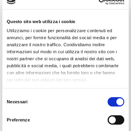
Questo sito web utilizza i cookie
Utilizziamo i cookie per personalizzare contenuti ed
annunci, per fornire funzionalità dei social media e per
analizzare il nostro traffico. Condividiamo inoltre
informazioni sul modo in cui utilizza il nostro sito con i
nostri partner che si occupano di analisi dei dati web,
STELLA MILANO
MEDAGLIE RELIGIOSE
Medaglia Ricordo del Battesimo in
Medaglia Madonna Miracolosa
pubblicità e social media, i quali potrebbero combinarle
oro giallo 18 kt
Mini in oro giallo
con altre informazioni che ha fornito loro o che hanno
€365,40
€181,80
€406,00
€202,00
raccolto dal suo utilizzo dei loro servizi.
Selezione
Necessari
del
consenso
Preferenze
STELLA MILANO
STELLA MILANO