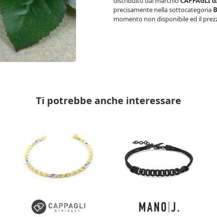
distribuito dal marchio
CAPPAGLI G
precisamente nella sottocategoria
B
momento non disponibile ed il prezz
Ti potrebbe anche interessare