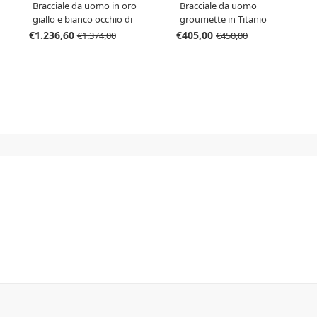
Bracciale da uomo in oro
Bracciale da uomo
giallo e bianco occhio di
groumette in Titanio
pernice
nero con diamanti neri e
€1.236,60
€405,00
€1.374,00
€450,00
cordoncino