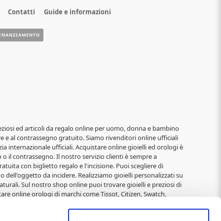
Contatti
Guide e informazioni
INANZIAMENTO
i, preziosi ed articoli da regalo online per uomo, donna e bambino
re e al contrassegno gratuito. Siamo rivenditori online ufficiali
ia internazionale ufficiali. Acquistare online gioielli ed orologi è
o il contrassegno. Il nostro servizio clienti è sempre a
atuita con biglietto regalo e l'incisione. Puoi scegliere di
o dell'oggetto da incidere. Realizziamo gioielli personalizzati su
turali. Sul nostro shop online puoi trovare gioielli e preziosi di
are online orologi di marchi come Tissot, Citizen, Swatch,
elli alla moda di: 2jewels, Rebecca, Roberto Giannotti, Mabina,
Immagini Sacre, San Francesco, Padre Pio, Madonna Miracolosa,