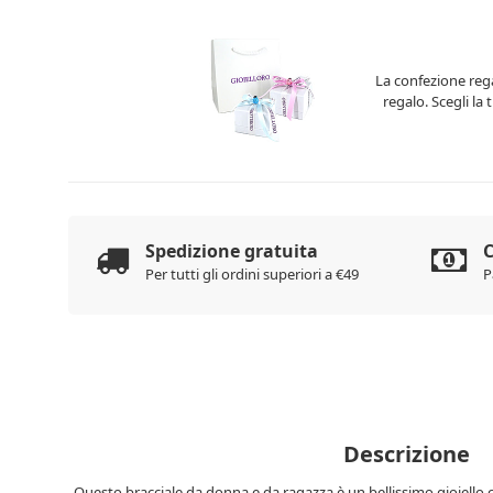
La confezione rega
regalo. Scegli la
Spedizione gratuita
C
Per tutti gli ordini superiori a €49
P
Descrizione
Questo bracciale da donna e da ragazza è un bellissimo gioiello 