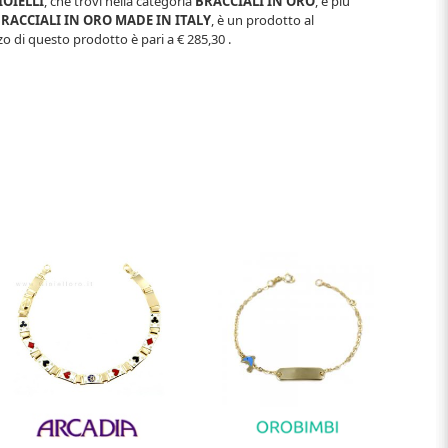
IOIELLI
, che trovi nella categoria
BRACCIALI IN ORO
, e più
RACCIALI IN ORO MADE IN ITALY
, è un prodotto al
o di questo prodotto è pari a
€ 285,30
.