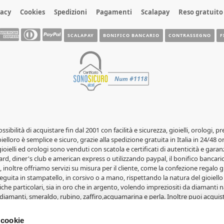
vacy
Cookies
Spedizioni
Pagamenti
Scalapay
Reso gratuito
SCALAPAY
BONIFICO BANCARIO
CONTRASSEGNO
F
possibilità di acquistare fin dal 2001 con facilità e sicurezza, gioielli, orolog
elloro è semplice e sicuro, grazie alla spedizione gratuita in Italia in 24/48 o
 gioielli ed orologi sono venduti con scatola e certificati di autenticità e garanz
rd, diner's club e american express o utilizzando paypal, il bonifico bancario 
 inoltre offriamo servizi su misura per il cliente, come la confezione regalo gr
guita in stampatello, in corsivo o a mano, rispettando la natura del gioiello 
iche particolari, sia in oro che in argento, volendo impreziositi da diamanti na
diamanti, smeraldo, rubino, zaffiro,acquamarina e perla. Inoltre puoi acquist
lle fedi Comete Gioielli, le fedi Salvini, le fedi Orsini e le fedi Eternity. Gioi
i, portafoto, album e articoli in oro. Svariate medaglie in oro 18 carati con 
 cookie