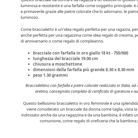
luminosa e resistente e una farfalla come soggetto principale. è
e primaverile grazie alle pietre colorate che lo adornano. le piet
luminoso.
Come braccialetto è un'idea regalo perfetta per una ragazza, pe
anche perfetta per una ragazzina come idea regalo di cresima, p
di anniversario o come regalo di compleanno.
bracciale con farfalla in oro giallo 18 kt - 750/000
lunghezza del bracciale 19.00 cm
chiusura a moschettone
dimensioni della farfalla più grande 8.30 x 8.30 mm
peso 1.30 grammi
Braccialettino con farfalla e pietre colorate realizzato in Italia, ad
aretina, consegnato completo di certificato di garanzia e aute
Questo bellissimo braccialetto in oro femminile è una splendida
viene considerato un bracciale da donna come taglia, vista l
indossato anche da una ragazzina e da una bambina, è infatti un
comunione, come regalo di oreficeria che la bambina