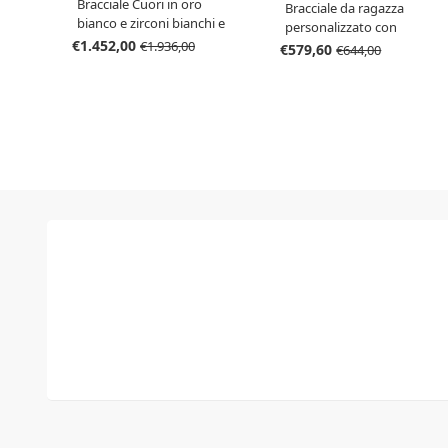
Bracciale Cuori in oro
Bracciale da ragazza
bianco e zirconi bianchi e
personalizzato con
colore rubino collezione
€1.452,00
nome in oro giallo
€1.936,00
€579,60
€644,00
Miami