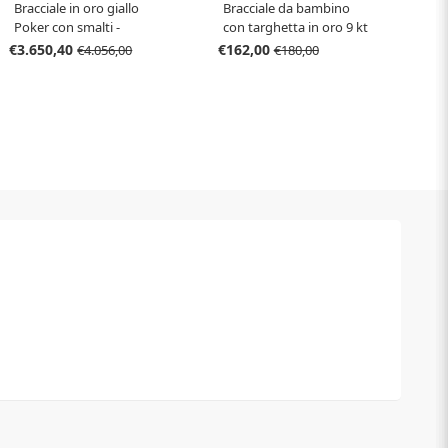
Bracciale in oro giallo
Bracciale da bambino
Poker con smalti -
con targhetta in oro 9 kt
Bracciale Gioco
con delfino
€3.650,40
€162,00
€4.056,00
€180,00