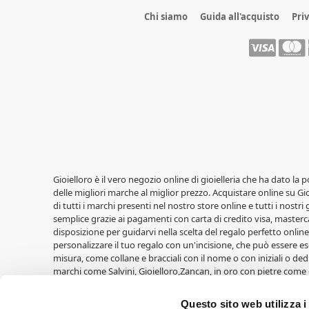
Chi siamo
Guida all'acquisto
Pri
Gioielloro è il vero negozio online di gioielleria che ha dato la 
delle migliori marche al miglior prezzo. Acquistare online su Gioi
di tutti i marchi presenti nel nostro store online e tutti i nostri
semplice grazie ai pagamenti con carta di credito visa, masterca
disposizione per guidarvi nella scelta del regalo perfetto online,
personalizzare il tuo regalo con un'incisione, che può essere ese
misura, come collane e bracciali con il nome o con iniziali o ded
marchi come Salvini, Gioielloro,Zancan, in oro con pietre come 
LiuJo, Casio, Lowell, Vagary, Perseo. Fedi nuziali Unoaerre, oltre a
Cuori Milano. Idee regalo per le nascite di Walt Disney, cornic
Questo sito web utilizza i