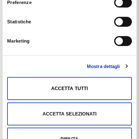
Preferenze
Materiale
oro 9kt
smalto
Statistiche
Produzione
made in Italy
Marketing
Soggetto
Coccinella
Questo articolo dal nome
BRACCIALE DA BAMBINA IN ORO
9 KT CON COCCINELLE
, distribuito dal marchio
OROBIMBI
,
Mostra dettagli
che trovi nella categoria
BRACCIALI IN ORO
, e più
precisamente nella sottocategoria
BRACCIALI IN ORO
MADE IN ITALY
, è un prodotto che al momento ha
ACCETTA TUTTI
disponibilità
DISPONIBILE
ed il prezzo di questo prodotto è
pari a
€ 205,20
.
ACCETTA SELEZIONATI
Ti potrebbe anche interessare
RIFIUTA