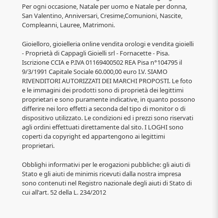
Per ogni occasione, Natale per uomo e Natale per donna,
San Valentino, Anniversari, Cresime,Comunioni, Nascite,
Compleanni, Lauree, Matrimoni.
Gioielloro, gioielleria online vendita orologi e vendita gioielli
- Proprietà di Cappagli Gioielli srl - Fornacette - Pisa.
Iscrizione CCIA e P.IVA 01169400502 REA Pisa n°104795 il
9/3/1991 Capitale Sociale 60.000,00 euro I.V. SIAMO
RIVENDITORI AUTORIZZATI DEI MARCHI PROPOSTI. Le foto
e le immagini dei prodotti sono di proprietà dei legittimi
proprietari e sono puramente indicative, in quanto possono
differire nei loro effetti a seconda del tipo di monitor o di
dispositivo utilizzato. Le condizioni ed i prezzi sono riservati
agli ordini effettuati direttamente dal sito. I LOGHI sono
coperti da copyright ed appartengono ai legittimi
proprietari.
Obblighi informativi per le erogazioni pubbliche: gli aiuti di
Stato e gli aiuti de minimis ricevuti dalla nostra impresa
sono contenuti nel Registro nazionale degli aiuti di Stato di
cui all'art. 52 della L. 234/2012