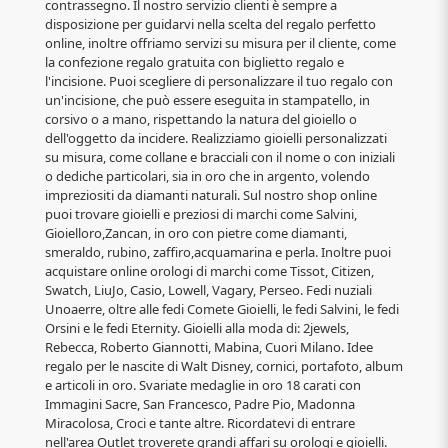
contrassegno. Il nostro servizio clienti è sempre a
disposizione per guidarvi nella scelta del regalo perfetto
online, inoltre offriamo servizi su misura per il cliente, come
la confezione regalo gratuita con biglietto regalo e
l'incisione. Puoi scegliere di personalizzare il tuo regalo con
un'incisione, che può essere eseguita in stampatello, in
corsivo o a mano, rispettando la natura del gioiello o
dell'oggetto da incidere. Realizziamo gioielli personalizzati
su misura, come collane e bracciali con il nome o con iniziali
o dediche particolari, sia in oro che in argento, volendo
impreziositi da diamanti naturali. Sul nostro shop online
puoi trovare gioielli e preziosi di marchi come Salvini,
Gioielloro,Zancan, in oro con pietre come diamanti,
smeraldo, rubino, zaffiro,acquamarina e perla. Inoltre puoi
acquistare online orologi di marchi come Tissot, Citizen,
Swatch, LiuJo, Casio, Lowell, Vagary, Perseo. Fedi nuziali
Unoaerre, oltre alle fedi Comete Gioielli, le fedi Salvini, le fedi
Orsini e le fedi Eternity. Gioielli alla moda di: 2jewels,
Rebecca, Roberto Giannotti, Mabina, Cuori Milano. Idee
regalo per le nascite di Walt Disney, cornici, portafoto, album
e articoli in oro. Svariate medaglie in oro 18 carati con
Immagini Sacre, San Francesco, Padre Pio, Madonna
Miracolosa, Croci e tante altre. Ricordatevi di entrare
nell'area Outlet troverete grandi affari su orologi e gioielli.