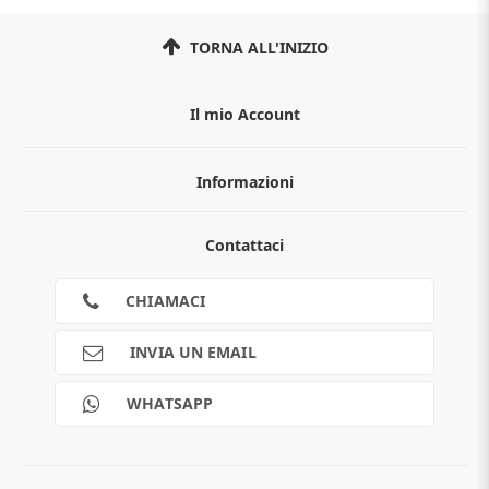
TORNA ALL'INIZIO
Il mio Account
Informazioni
Chi siamo
Contattaci
Guida all'acquisto
Privacy
Cookies
CHIAMACI
Spedizioni
Pagamenti
INVIA UN EMAIL
Scalapay
Reso gratuito
WHATSAPP
Contatti
Guide e informazioni