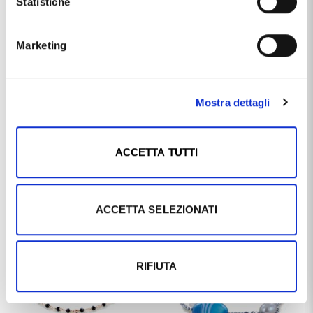
Statistiche
Materiale
argento 925/000
Questo articolo dal nome
BRACCIALE DONNA IN ARGENTO
Marketing
DELLA COLLEZIONE CLASSIQUE MARCELLO PANE
,
distribuito dal marchio
MARCELLO PANE
, che trovi nella
categoria
BRACCIALI IN ARGENTO
, e più precisamente
nella sottocategoria
BRACCIALI IN ARGENTO MADE IN
Mostra dettagli
ITALY
, è un prodotto al momento non disponibile ed il
prezzo di questo prodotto è pari a
€ 88,00
.
ACCETTA TUTTI
Ti potrebbe anche interessare
ACCETTA SELEZIONATI
RIFIUTA