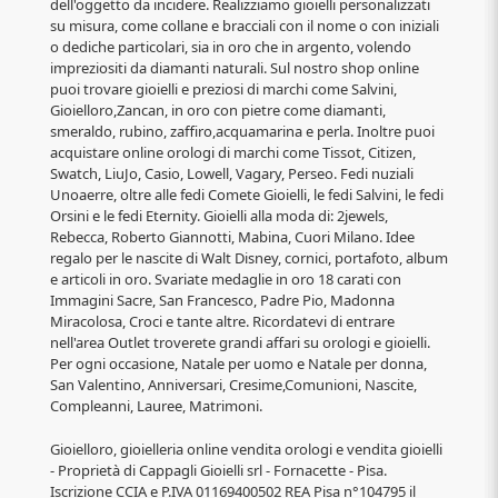
dell'oggetto da incidere. Realizziamo gioielli personalizzati
su misura, come collane e bracciali con il nome o con iniziali
o dediche particolari, sia in oro che in argento, volendo
impreziositi da diamanti naturali. Sul nostro shop online
puoi trovare gioielli e preziosi di marchi come Salvini,
Gioielloro,Zancan, in oro con pietre come diamanti,
smeraldo, rubino, zaffiro,acquamarina e perla. Inoltre puoi
acquistare online orologi di marchi come Tissot, Citizen,
Swatch, LiuJo, Casio, Lowell, Vagary, Perseo. Fedi nuziali
Unoaerre, oltre alle fedi Comete Gioielli, le fedi Salvini, le fedi
Orsini e le fedi Eternity. Gioielli alla moda di: 2jewels,
Rebecca, Roberto Giannotti, Mabina, Cuori Milano. Idee
regalo per le nascite di Walt Disney, cornici, portafoto, album
e articoli in oro. Svariate medaglie in oro 18 carati con
Immagini Sacre, San Francesco, Padre Pio, Madonna
Miracolosa, Croci e tante altre. Ricordatevi di entrare
nell'area Outlet troverete grandi affari su orologi e gioielli.
Per ogni occasione, Natale per uomo e Natale per donna,
San Valentino, Anniversari, Cresime,Comunioni, Nascite,
Compleanni, Lauree, Matrimoni.
Gioielloro, gioielleria online vendita orologi e vendita gioielli
- Proprietà di Cappagli Gioielli srl - Fornacette - Pisa.
Iscrizione CCIA e P.IVA 01169400502 REA Pisa n°104795 il