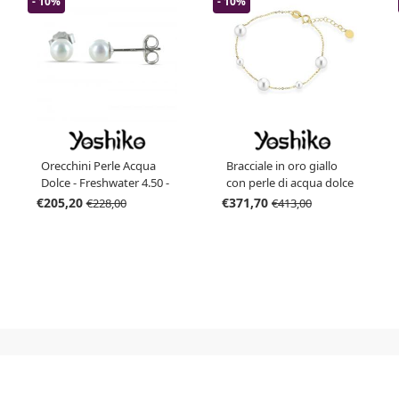
- 10%
- 10%
Orecchini Perle Acqua
Bracciale in oro giallo
Dolce - Freshwater 4.50 -
con perle di acqua dolce
5.00 mm
3.50 - 6.50 mm
€205,20
€371,70
€228,00
€413,00