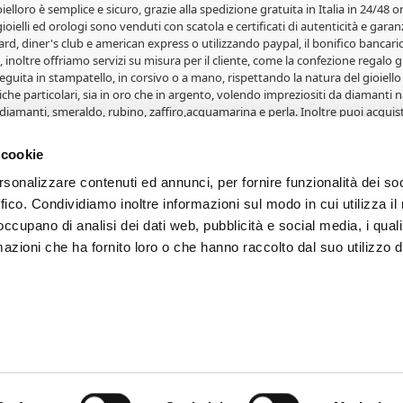
elloro è semplice e sicuro, grazie alla spedizione gratuita in Italia in 24/48 o
 gioielli ed orologi sono venduti con scatola e certificati di autenticità e garanz
rd, diner's club e american express o utilizzando paypal, il bonifico bancario 
 inoltre offriamo servizi su misura per il cliente, come la confezione regalo gr
guita in stampatello, in corsivo o a mano, rispettando la natura del gioiello 
iche particolari, sia in oro che in argento, volendo impreziositi da diamanti na
diamanti, smeraldo, rubino, zaffiro,acquamarina e perla. Inoltre puoi acquist
lle fedi Comete Gioielli, le fedi Salvini, le fedi Orsini e le fedi Eternity. Gioi
i, portafoto, album e articoli in oro. Svariate medaglie in oro 18 carati con 
 cookie
erete grandi affari su orologi e gioielli. Per ogni occasione, Natale per uomo
rsonalizzare contenuti ed annunci, per fornire funzionalità dei so
ffico. Condividiamo inoltre informazioni sul modo in cui utilizza il 
- Proprietà di Cappagli Gioielli srl - Fornacette - Pisa. Iscrizione CCIA e P.IVA
 occupano di analisi dei dati web, pubblicità e social media, i qual
PROPOSTI. Le foto e le immagini dei prodotti sono di proprietà dei legitt
azioni che ha fornito loro o che hanno raccolto dal suo utilizzo d
 di dispositivo utilizzato. Le condizioni ed i prezzi sono riservati agli ordini
o e gli aiuti de minimis ricevuti dalla nostra impresa sono contenuti nel Registr