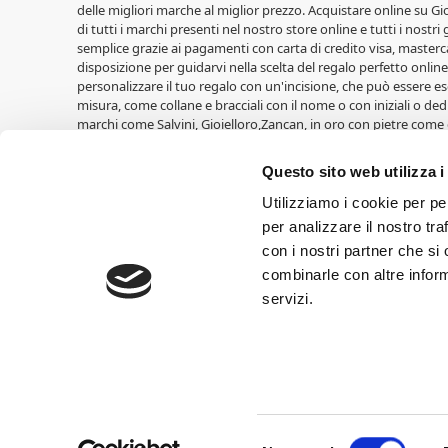
delle migliori marche al miglior prezzo. Acquistare online su Gioi
di tutti i marchi presenti nel nostro store online e tutti i nostri
semplice grazie ai pagamenti con carta di credito visa, masterca
disposizione per guidarvi nella scelta del regalo perfetto online,
personalizzare il tuo regalo con un'incisione, che può essere ese
misura, come collane e bracciali con il nome o con iniziali o ded
marchi come Salvini, Gioielloro,Zancan, in oro con pietre come 
LiuJo, Casio, Lowell, Vagary, Perseo. Fedi nuziali Unoaerre, oltre a
Cuori Milano. Idee regalo per le nascite di Walt Disney, cornic
Questo sito web utilizza i
Croci e tante altre. Ricordatevi di entrare nell'area Outlet trov
Cresime,Comunioni, Nascite, Compleanni, Lauree, Matrimoni.
Utilizziamo i cookie per pe
per analizzare il nostro tra
Gioielloro, gioielleria online vendita orologi e vendita gioielli 
con i nostri partner che si
60.000,00 euro I.V. SIAMO RIVENDITORI AUTORIZZATI DEI MARCHI 
combinarle con altre inform
possono differire nei loro effetti a seconda del tipo di monitor o
copyright ed appartengono ai legittimi proprietari.
servizi.
Obblighi informativi per le erogazioni pubbliche: gli aiuti di Stat
234/2012
Selezione