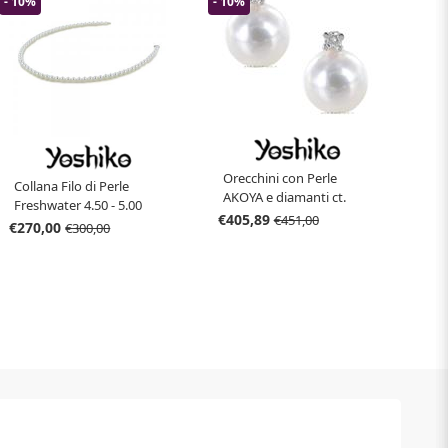
- 10%
- 10%
Orecchini con Perle
Collana Filo di Perle
AKOYA e diamanti ct.
Freshwater 4.50 - 5.00
0.02
€405,89
€451,00
mm acqua dolce
€270,00
€300,00