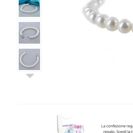
La confezione rega
regalo. Scegli la