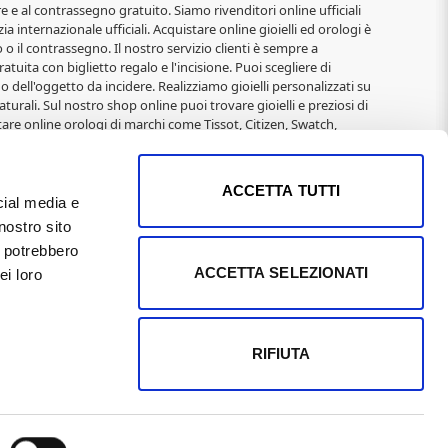
re e al contrassegno gratuito. Siamo rivenditori online ufficiali
ia internazionale ufficiali. Acquistare online gioielli ed orologi è
o il contrassegno. Il nostro servizio clienti è sempre a
atuita con biglietto regalo e l'incisione. Puoi scegliere di
o dell'oggetto da incidere. Realizziamo gioielli personalizzati su
turali. Sul nostro shop online puoi trovare gioielli e preziosi di
are online orologi di marchi come Tissot, Citizen, Swatch,
elli alla moda di: 2jewels, Rebecca, Roberto Giannotti, Mabina,
Immagini Sacre, San Francesco, Padre Pio, Madonna Miracolosa,
 e Natale per donna, San Valentino, Anniversari,
ACCETTA TUTTI
cial media e
nostro sito
 01169400502 REA Pisa n°104795 il 9/3/1991 Capitale Sociale
i potrebbero
imi proprietari e sono puramente indicative, in quanto
ACCETTA SELEZIONATI
ei loro
 effettuati direttamente dal sito. I LOGHI sono coperti da
o nazionale degli aiuti di Stato di cui all'art. 52 della L.
RIFIUTA