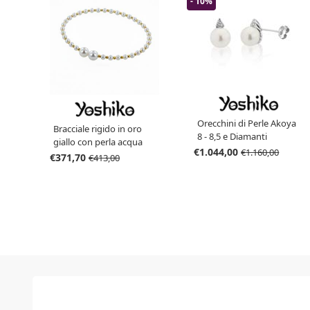
- 10%
Orecchini di Perle Akoya
Bracciale rigido in oro
8 - 8,5 e Diamanti
giallo con perla acqua
€1.044,00
€1.160,00
dolce 3.00- 3.50 + 6.00-
€371,70
€413,00
6.50 mm