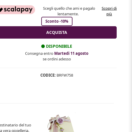
Scegli quello che ami e pagalo
Scopri di
lentamente.
più
Sconto -10%
DISPONIBILE
Consegna entro
Martedi 11 agosto
se ordini adesso
CODICE:
BRFW758
estinatario del tuo
 vera gioielleria.