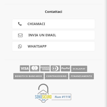
Chi siamo
Contattaci
Guida all'acquisto
Privacy
Cookies
CHIAMACI
Spedizioni
Pagamenti
INVIA UN EMAIL
Scalapay
Reso gratuito
WHATSAPP
Contatti
Guide e informazioni
SCALAPAY
BONIFICO BANCARIO
CONTRASSEGNO
FINANZIAMENTO