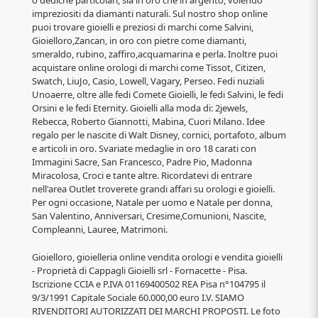
impreziositi da diamanti naturali. Sul nostro shop online
puoi trovare gioielli e preziosi di marchi come Salvini,
Gioielloro,Zancan, in oro con pietre come diamanti,
smeraldo, rubino, zaffiro,acquamarina e perla. Inoltre puoi
acquistare online orologi di marchi come Tissot, Citizen,
Swatch, LiuJo, Casio, Lowell, Vagary, Perseo. Fedi nuziali
Unoaerre, oltre alle fedi Comete Gioielli, le fedi Salvini, le fedi
Orsini e le fedi Eternity. Gioielli alla moda di: 2jewels,
Rebecca, Roberto Giannotti, Mabina, Cuori Milano. Idee
regalo per le nascite di Walt Disney, cornici, portafoto, album
e articoli in oro. Svariate medaglie in oro 18 carati con
Immagini Sacre, San Francesco, Padre Pio, Madonna
Miracolosa, Croci e tante altre. Ricordatevi di entrare
nell'area Outlet troverete grandi affari su orologi e gioielli.
Per ogni occasione, Natale per uomo e Natale per donna,
San Valentino, Anniversari, Cresime,Comunioni, Nascite,
Compleanni, Lauree, Matrimoni.
Gioielloro, gioielleria online vendita orologi e vendita gioielli
- Proprietà di Cappagli Gioielli srl - Fornacette - Pisa.
Iscrizione CCIA e P.IVA 01169400502 REA Pisa n°104795 il
9/3/1991 Capitale Sociale 60.000,00 euro I.V. SIAMO
RIVENDITORI AUTORIZZATI DEI MARCHI PROPOSTI. Le foto