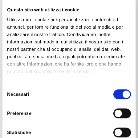
Questo articolo dal nome
BRACCIALE MAGLIA SPIGA PIATTA
Questo sito web utilizza i cookie
IN ORO GIALLO 18 CM
, distribuito dal marchio
CAPPAGLI
Utilizziamo i cookie per personalizzare contenuti ed
GIOIELLI
, che trovi nella categoria
BRACCIALI IN ORO
, e
più precisamente nella sottocategoria
BRACCIALI IN ORO
annunci, per fornire funzionalità dei social media e per
MADE IN ITALY
, è un prodotto al momento non disponibile
analizzare il nostro traffico. Condividiamo inoltre
ed il prezzo di questo prodotto è pari a
€ 710,00
.
informazioni sul modo in cui utilizza il nostro sito con i
nostri partner che si occupano di analisi dei dati web,
pubblicità e social media, i quali potrebbero combinarle
con altre informazioni che ha fornito loro o che hanno
Ti potrebbe anche interessare
raccolto dal suo utilizzo dei loro servizi.
Selezione
Necessari
del
consenso
Preferenze
Statistiche