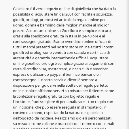
Gioielloro è il vero negozio online di gioielleria che ha dato la
possibilità di acquistare fin dal 2001 con facilità e sicurezza,
gioielli, orologi, preziosi ed articoli da regalo online per
uomo, donna e bambino delle migliori marche al miglior
prezzo. Acquistare online su Gioielloro è semplice e sicuro,
grazie alla spedizione gratuita in Italia in 24/48 ore e al
contrassegno gratuito. Siamo rivenditori online ufficiali di
tutti i marchi presenti nel nostro store online e tutti i nostri
gioielli ed orologi sono venduti con scatola e certificati di
autenticità e garanzia internazionale ufficiali. Acquistare
online gioielli ed orologi è semplice grazie ai pagamenti con
carta di credito visa, mastercard, diner's club e american
express o utilizzando paypal, il bonifico bancario o il
contrassegno. Il nostro servizio clienti è sempre a
disposizione per guidarvi nella scelta del regalo perfetto
online, inoltre offriamo servizi su misura per il cliente, come
la confezione regalo gratuita con biglietto regalo e
l'incisione. Puoi scegliere di personalizzare il tuo regalo con
un'incisione, che può essere eseguita in stampatello, in
corsivo o a mano, rispettando la natura del gioiello o
dell'oggetto da incidere. Realizziamo gioielli personalizzati
su misura, come collane e bracciali con il nome o con iniziali
o dediche particolari, sia in oro che in argento, volendo