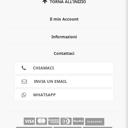
TORNA ALL'INIZIO
Il mio Account
Informazioni
Chi siamo
Contattaci
Guida all'acquisto
Privacy
Cookies
CHIAMACI
Spedizioni
Pagamenti
INVIA UN EMAIL
Scalapay
Reso gratuito
WHATSAPP
Contatti
Guide e informazioni
SCALAPAY