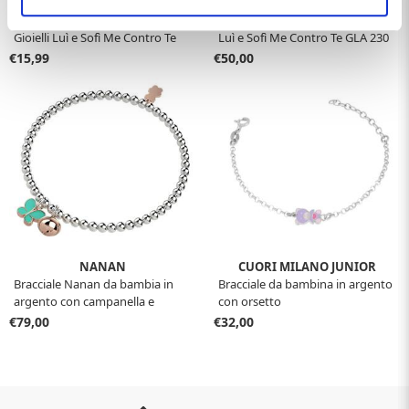
GIOIELLI
GIOIELLI
Ciondolo da bambina Ray
Collana da bambina Kira Gioielli
Gioielli Luì e Sofì Me Contro Te
Luì e Sofì Me Contro Te GLA 230
COA 006
€15,99
€50,00
NANAN
CUORI MILANO JUNIOR
Bracciale Nanan da bambia in
Bracciale da bambina in argento
argento con campanella e
con orsetto
farfalla NAN0243
€79,00
€32,00