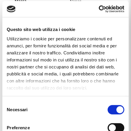
Marca
Nanan
Materiale
argento 925/000
smalto
Questo sito web utilizza i cookie
Utilizziamo i cookie per personalizzare contenuti ed
Questo articolo dal nome
BRACCIALE NANAN DA BAMBINA
IN ARGENTO ROSA CON ZIRCONI MULTICOLOR NAN 0525
,
annunci, per fornire funzionalità dei social media e per
distribuito dal marchio
NANAN
, che trovi nella categoria
analizzare il nostro traffico. Condividiamo inoltre
GIOIELLI DA BAMBINO
, e più precisamente nella
informazioni sul modo in cui utilizza il nostro sito con i
sottocategoria
GIOIELLI DA BAMBINO IN ARGENTO
, è un
nostri partner che si occupano di analisi dei dati web,
prodotto al momento non disponibile ed il prezzo di questo
prodotto è pari a
€ 69,00
.
pubblicità e social media, i quali potrebbero combinarle
con altre informazioni che ha fornito loro o che hanno
raccolto dal suo utilizzo dei loro servizi.
Ti potrebbe anche interessare
Selezione
Necessari
del
consenso
Preferenze