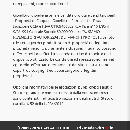
Compleanni, Lauree, Matrimoni.
Gioielloro, gioielleria online vendita orologi e vendita gioielli
- Proprietà di Cappagli Gioielli srl - Fornacette - Pisa.
Iscrizione CCIA e P.IVA 01169400502 REA Pisa n°104795 il
9/3/1991 Capitale Sociale 60.000,00 euro I.V. SIAMO
RIVENDITORI AUTORIZZATI DEI MARCHI PROPOSTI. Le foto
e le immagini dei prodotti sono di proprietà dei legittimi
proprietari e sono puramente indicative, in quanto possono
differire nei loro effetti a seconda del tipo di monitor o di
dispositivo utilizzato. Le condizioni ed i prezzi sono riservati
agli ordini effettuati direttamente dal sito. I LOGHI sono
coperti da copyright ed appartengono ai legittimi
proprietari.
Obblighi informativi per le erogazioni pubbliche: gli aiuti di
Stato e gli aiuti de minimis ricevuti dalla nostra impresa
sono contenuti nel Registro nazionale degli aiuti di Stato di
cui all'art. 52 della L. 234/2012
© 2001 - 2026 CAPPAGLI GIOIELLI srl - Made with
in