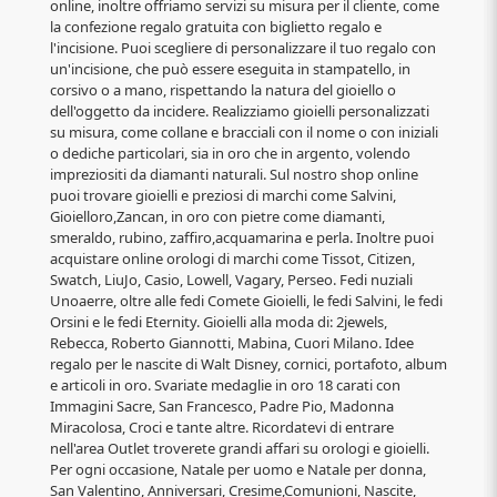
online, inoltre offriamo servizi su misura per il cliente, come
la confezione regalo gratuita con biglietto regalo e
l'incisione. Puoi scegliere di personalizzare il tuo regalo con
un'incisione, che può essere eseguita in stampatello, in
corsivo o a mano, rispettando la natura del gioiello o
dell'oggetto da incidere. Realizziamo gioielli personalizzati
su misura, come collane e bracciali con il nome o con iniziali
o dediche particolari, sia in oro che in argento, volendo
impreziositi da diamanti naturali. Sul nostro shop online
puoi trovare gioielli e preziosi di marchi come Salvini,
Gioielloro,Zancan, in oro con pietre come diamanti,
smeraldo, rubino, zaffiro,acquamarina e perla. Inoltre puoi
acquistare online orologi di marchi come Tissot, Citizen,
Swatch, LiuJo, Casio, Lowell, Vagary, Perseo. Fedi nuziali
Unoaerre, oltre alle fedi Comete Gioielli, le fedi Salvini, le fedi
Orsini e le fedi Eternity. Gioielli alla moda di: 2jewels,
Rebecca, Roberto Giannotti, Mabina, Cuori Milano. Idee
regalo per le nascite di Walt Disney, cornici, portafoto, album
e articoli in oro. Svariate medaglie in oro 18 carati con
Immagini Sacre, San Francesco, Padre Pio, Madonna
Miracolosa, Croci e tante altre. Ricordatevi di entrare
nell'area Outlet troverete grandi affari su orologi e gioielli.
Per ogni occasione, Natale per uomo e Natale per donna,
San Valentino, Anniversari, Cresime,Comunioni, Nascite,