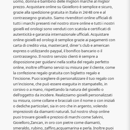
uomo, donna e bambino delle migliori marche al miglior
prezzo. Acquistare online su Gioielloro è semplice e sicuro,
grazie alla spedizione gratuita in Italia in 24/48 ore e al
contrassegno gratuito. Siamo rivenditori online ufficiali di
tutti i marchi presenti nel nostro store online e tutti i nostri
gioielli ed orologi sono venduti con scatola e certificati di
autenticità e garanzia internazionale ufficiali. Acquistare
online gioielli ed orologi è semplice grazie ai pagamenti con
carta di credito visa, mastercard, diner's club e american
express o utilizzando paypal, il bonifico bancario o il
contrassegno. Il nostro servizio clienti è sempre a
disposizione per guidarvi nella scelta del regalo perfetto
online, inoltre offriamo servizi su misura per il cliente, come
la confezione regalo gratuita con biglietto regalo e
l'incisione. Puoi scegliere di personalizzare il tuo regalo con
un'incisione, che può essere eseguita in stampatello, in
corsivo o a mano, rispettando la natura del gioiello o
dell'oggetto da incidere. Realizziamo gioielli personalizzati
su misura, come collane e bracciali con il nome o con iniziali
o dediche particolari, sia in oro che in argento, volendo
impreziositi da diamanti naturali. Sul nostro shop online
puoi trovare gioielli e preziosi di marchi come Salvini,
Gioielloro,Zancan, in oro con pietre come diamanti,
smeraldo, rubino, zaffiro,acquamarina e perla. Inoltre puoi