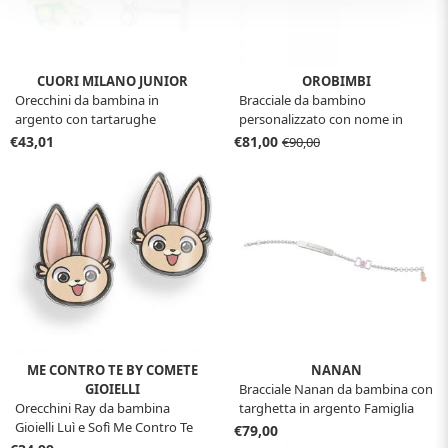
CUORI MILANO JUNIOR
OROBIMBI
Orecchini da bambina in
Bracciale da bambino
argento con tartarughe
personalizzato con nome in
argento e diamante
€43,01
€81,00
€90,00
ME CONTRO TE BY COMETE
NANAN
GIOIELLI
Bracciale Nanan da bambina con
Orecchini Ray da bambina
targhetta in argento Famiglia
Gioielli Luì e Sofì Me Contro Te
NAN0068
€79,00
ORA 177