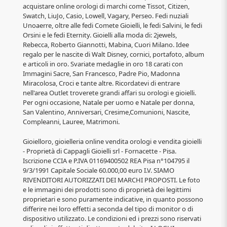
acquistare online orologi di marchi come Tissot, Citizen,
Swatch, LiuJo, Casio, Lowell, Vagary, Perseo. Fedi nuziali
Unoaerre, oltre alle fedi Comete Gioielli, le fedi Salvini, le fedi
Orsini e le fedi Eternity. Gioielli alla moda di: 2jewels,
Rebecca, Roberto Giannotti, Mabina, Cuori Milano. Idee
regalo per le nascite di Walt Disney, cornici, portafoto, album
e articoli in oro. Svariate medaglie in oro 18 carati con
Immagini Sacre, San Francesco, Padre Pio, Madonna
Miracolosa, Croci e tante altre. Ricordatevi di entrare
nell'area Outlet troverete grandi affari su orologi e gioielli.
Per ogni occasione, Natale per uomo e Natale per donna,
San Valentino, Anniversari, Cresime,Comunioni, Nascite,
Compleanni, Lauree, Matrimoni.
Gioielloro, gioielleria online vendita orologi e vendita gioielli
- Proprietà di Cappagli Gioielli srl - Fornacette - Pisa.
Iscrizione CCIA e P.IVA 01169400502 REA Pisa n°104795 il
9/3/1991 Capitale Sociale 60.000,00 euro I.V. SIAMO
RIVENDITORI AUTORIZZATI DEI MARCHI PROPOSTI. Le foto
e le immagini dei prodotti sono di proprietà dei legittimi
proprietari e sono puramente indicative, in quanto possono
differire nei loro effetti a seconda del tipo di monitor o di
dispositivo utilizzato. Le condizioni ed i prezzi sono riservati