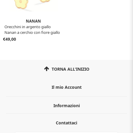
NANAN
Orecchini in argento giallo
Nanan a cerchio con fiore giallo
NAN0478
€49,00
TORNA ALL'INIZIO
Il mio Account
Informazioni
Chi siamo
Contattaci
Guida all'acquisto
Privacy