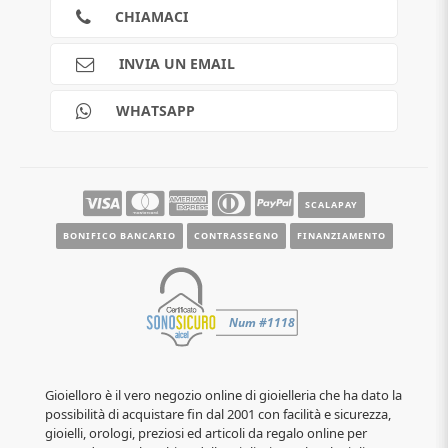
Cookies
CHIAMACI
Spedizioni
Pagamenti
INVIA UN EMAIL
Scalapay
Reso gratuito
WHATSAPP
Contatti
Guide e informazioni
SCALAPAY
BONIFICO BANCARIO
CONTRASSEGNO
FINANZIAMENTO
Gioielloro è il vero negozio online di gioielleria che ha dato la
possibilità di acquistare fin dal 2001 con facilità e sicurezza,
gioielli, orologi, preziosi ed articoli da regalo online per