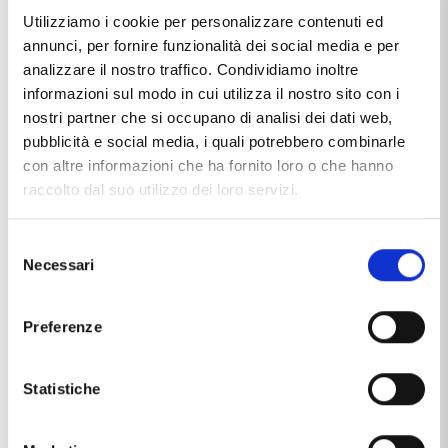
Utilizziamo i cookie per personalizzare contenuti ed
annunci, per fornire funzionalità dei social media e per
analizzare il nostro traffico. Condividiamo inoltre
informazioni sul modo in cui utilizza il nostro sito con i
nostri partner che si occupano di analisi dei dati web,
pubblicità e social media, i quali potrebbero combinarle
con altre informazioni che ha fornito loro o che hanno
Caratteristiche
raccolto dal suo utilizzo dei loro servizi.
Chiusura
moschettone
Selezione
Necessari
del
Marca
Nanan
consenso
Materiale
argento 925/000
Preferenze
smalto
Statistiche
Soggetto
Coccinella
Quadrifoglio